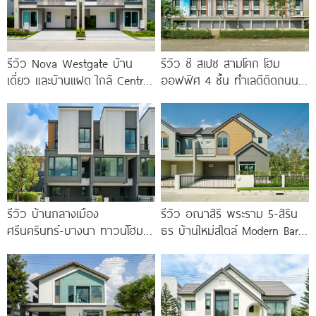
รีวิว Nova Westgate บ้าน
รีวิว ซี สเปซ สามโคก โฮม
เดี่ยว และบ้านแฝด ใกล้ Central
ออฟฟิศ 4 ชั้น ทำเลดีติดถนน
Westgate และ MRT
ใหญ่ ใกล้ Makro
รีวิว บ้านกลางเมือง
รีวิว อณาสิริ พระราม 5-สิริน
ศรีนครินทร์-บางนา ทาวน์โฮม 3
ธร บ้านใหม่สไตล์ Modern Barn
ชั้น 173 ตร.ม. พร้อม
House ใกล้ทางด่วนศรีรัช
Penthouse