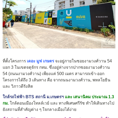
ที่ตั้งโครงการ
เดอะ มูฟ เกษตร
จะอยู่ภายในซอยงามวงศ์วาน 54
แยก 3 ในเขตจตุจักร กทม. ซึ่งอยู่ห่างจากปากซอยงามวงศ์วาน
54 (ถนนงามวงศ์วาน) เพียงแค่ 500 เมตร สามารถเข้า-ออก
โครงการได้ถึง 3 เส้นทาง คือ จากถนนงามวงศ์วาน, พหลโยธิน
และ วิภาวดีรังสิต
ใกล้รถไฟฟ้า BTS สถานี ม.เกษตรฯ
และ เสนานิคม ประมาณ 1.3
กม.
ใกล้ดอนเมืองโทลล์เวย์ และ ทางพิเศษศรีรัช ทำให้เดินทางไป
ยังสถานที่สำคัญต่าง ๆ ใจกลางเมืองได้ง่าย