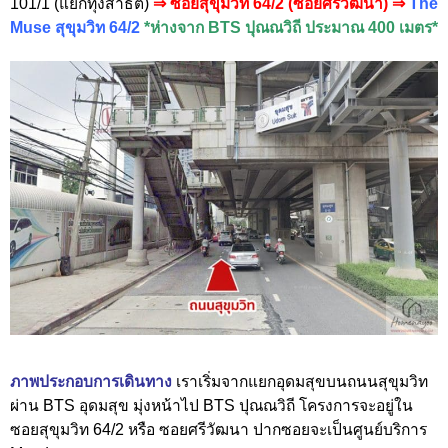
101/1 (แยกทุ่งสาธิต)
⇒ ซอยสุขุมวิท 64/2 (ซอยศรีวัฒนา) ⇒
The
Muse สุขุมวิท 64/2
*ห่างจาก BTS ปุณณวิถี ประมาณ 400 เมตร*
ภาพประกอบการเดินทาง
เราเริ่มจากแยกอุดมสุขบนถนนสุขุมวิท
ผ่าน BTS อุดมสุข มุ่งหน้าไป BTS ปุณณวิถี โครงการจะอยู่ใน
ซอยสุขุมวิท 64/2 หรือ ซอยศรีวัฒนา ปากซอยจะเป็นศูนย์บริการ