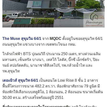
The Muse สุขุมวิม 64/1
จาก
MQDC
ตั้งอยู่ในซอยสุขุมวิท 64/1
ถนนสุขุมวิท แขวงบางจาก เขตพระโขนง กทม.
ใกล้รถไฟฟ้า BTS ปุณณวิถี ประมาณ 250 เมตร, ทางด่วนเฉลิม
มหานคร, เซ็นทรัล บางนา, เทสโก้ โลตัส, บิ๊กซี เอ็กซ์ตร้า, ปิยะ
รมย์ สปอร์ตคลับ, นานาชาติสิงคโปร์, รพ.กล้วยน้ำไท และ
รพ.สุขุมวิท
เดอะมิวส์ สุขุมวิท 64/1
เป็นคอนโด Low Rise 8 ชั้น 1 อาคาร
พื้นที่โครงการขนาด 482.2 ตร.วา. ห้องพักอาศัยรวม 79 ยูนิต มี
ห้องพักให้เลือกแบบสตูดิโอ, 1 ห้องนอน, 2 ห้องนอน ขนาดเริ่มต้น
30.00 ตร.ม. สร้างเสร็จพร้อมอยู่ปี 2551