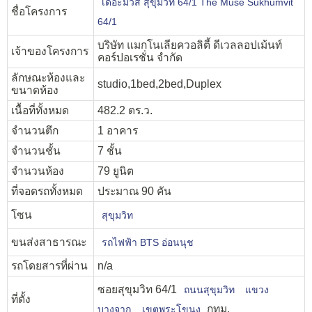
เดอะมิวส์ สุขุมวิท 64/1 The Muse Sukhumvit
ชื่อโครงการ
64/1
บริษัท แมกโนเลียควอลิตี้ ดีเวลลอปเม้นท์
เจ้าของโครงการ
คอร์ปอเรชั่น จำกัด
ลักษณะห้องและ
studio,1bed,2bed,Duplex
ขนาดห้อง
เนื้อที่ทั้งหมด
482.2 ตร.ว.
จำนวนตึก
1 อาคาร
จำนวนชั้น
7 ชั้น
จำนวนห้อง
79 ยูนิต
ที่จอดรถทั้งหมด
ประมาณ 90 คัน
โซน
สุขุมวิท
ขนส่งสาธารณะ
รถไฟฟ้า BTS อ่อนนุช
รถโดยสารที่ผ่าน
n/a
ซอยสุขุมวิท 64/1
ถนนสุขุมวิท
แขวง
ที่ตั้ง
กทม.
บางจาก
เขตพระโขนง