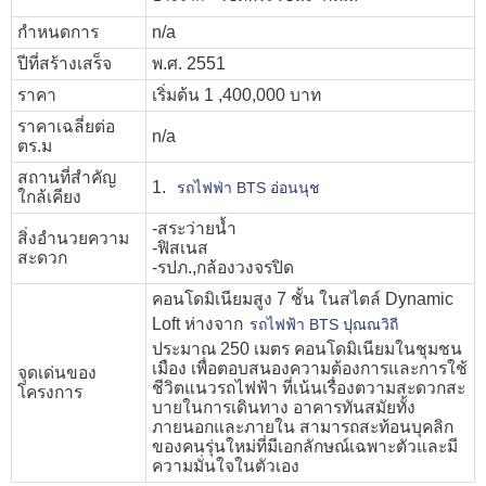
กำหนดการ
n/a
ปีที่สร้างเสร็จ
พ.ศ. 2551
ราคา
เริ่มต้น 1 ,400,000 บาท
ราคาเฉลี่ยต่อ
n/a
ตร.ม
สถานที่สำคัญ
1.
รถไฟฟ่า BTS อ่อนนุช
ใกล้เคียง
-สระว่ายน้ำ
สิ่งอำนวยความ
-ฟิสเนส
สะดวก
-รปภ.,กล้องวงจรปิด
คอนโดมิเนียมสูง 7 ชั้น ในสไตล์ Dynamic
Loft ห่างจาก
รถไฟฟ้า BTS ปุณณวิถี
ประมาณ 250 เมตร คอนโดมิเนียมในชุมชน
เมือง เพื่อตอบสนองความต้องการและการใช้
จุดเด่นของ
ชีวิตแนวรถไฟฟ้า ที่เน้นเรื่องตวามสะดวกสะ
โครงการ
บายในการเดินทาง อาคารทันสมัยทั้ง
ภายนอกและภายใน สามารถสะท้อนบุคลิก
ของคนรุ่นใหม่ที่มีเอกลักษณ์เฉพาะตัวและมี
ความมั่นใจในตัวเอง