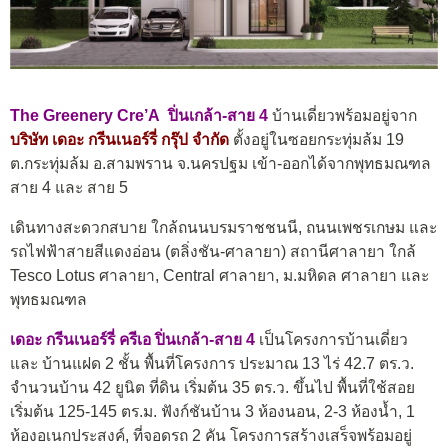
The Greenery Cre’A ปิ่นเกล้า-สาย 4
บ้านเดี่ยวพร้อมอยู่
จาก
บริษัท เดอะ กรีนเนอร์รี่ กรุ๊ป จำกัด
ตั้งอยู่ในซอยกระทุ่มล้ม 19
ต.กระทุ่มล้ม อ.สามพราน จ.นครปฐม เข้า-ออกได้จากพุทธมณฑล
สาย 4 และ สาย 5
เดินทางสะดวกสบาย ใกล้ถนนบรมราชชนนี, ถนนเพชรเกษม และ
รถไฟฟ้าสายสีแดงอ่อน (ตลิ่งชัน-ศาลายา) สถานีศาลายา ใกล้
Tesco Lotus ศาลายา, Central ศาลายา, ม.มหิดล ศาลายา และ
พุทธมณฑล
เดอะ กรีนเนอร์รี่ ครีเอ ปิ่นเกล้า-สาย 4
เป็นโครงการบ้านเดี่ยว
และ บ้านแฝด 2 ชั้น พื้นที่โครงการ ประมาณ 13 ไร่ 42.7 ตร.ว.
จำนวนบ้าน 42 ยูนิต ที่ดิน เริ่มต้น 35 ตร.ว. ขึ้นไป พื้นที่ใช้สอย
เริ่มต้น 125-145 ตร.ม. ฟังก์ชันบ้าน 3 ห้องนอน, 2-3 ห้องน้ำ, 1
ห้องอเนกประสงค์, ที่จอดรถ 2 คัน
โครงการสร้างเสร็จพร้อมอยู่