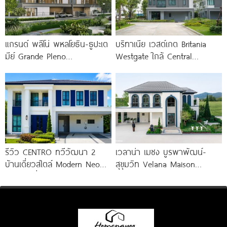
แกรนด์ พลีโน่ พหลโยธิน-ธูปะเต
บริทาเนีย เวสต์เกต Britania
มีย์ Grande Pleno
Westgate ใกล้ Central
Phaholyothin-Dhupateme
Westgate และรถไฟฟ้า MRT
บ้านดีไซน์ใหม่ ติดถนนพหลโยธิน
สถานีคลองบางไผ่
ใกล้วิภาวดีรังสิตใน 1
รีวิว CENTRO ทวีวัฒนา 2
เวลาน่า เมซง บูรพาพัฒน์-
บ้านเดี่ยวสไตล์ Modern Neo
สุขุมวิท Velana Maison
Classic ที่ดินใหญ่ 100
Burapapha-Sukhumvit บ้าน
เดี่ยวหรูสไตล์ฝรั่งเศส วิวภูเขา
ใกล้สนามบินอู่ตะเภา เริ่ม