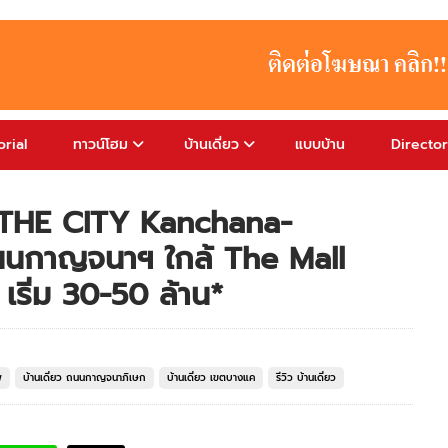
rial
ทาวน์โฮม
บ้านเดี่ยว
แบบบ้าน
Directo
ค THE CITY Kanchana-
ถนนกาญจนาฯ ใกล้ The Mall
 เริ่ม 30-50 ล้าน*
พ
บ้านเดี่ยว ถนนกาญจนาภิเษก
บ้านเดี่ยว เขตบางแค
รีวิว บ้านเดี่ยว