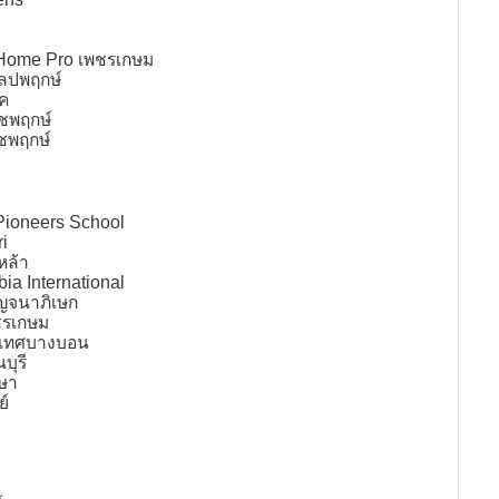
/ Home Pro เพชรเกษม
ัลปพฤกษ์
ค
าชพฤกษ์
ชพฤกษ์
 Pioneers School
i
หล้า
ia International
าญจนาภิเษก
ชรเกษม
ิเทศบางบอน
บุรี
กษา
ย์