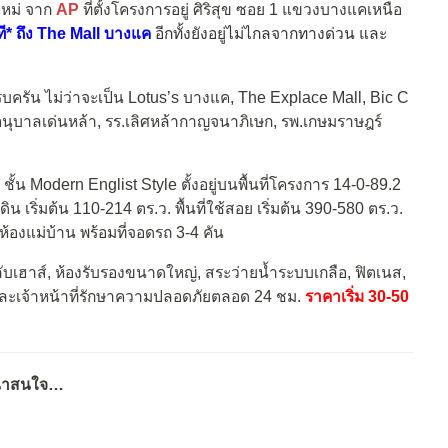
หม่ จาก
AP
ที่ตั้งโครงการอยู่ ศิริสุข ซอย 1 แขวงบางแคเหนือ
ที* ถึง The Mall บางแค
อีกทั้งยังอยู่ไม่ไกลจากทางด่วน และ
ครัน ไม่ว่าจะเป็น Lotus’s บางแค, The Explace Mall, Bic C
นุบาลเด่นหล้า, รร.เลิศหล้ากาญจนาภิเษก, รพ.เกษมราษฎร์
 ชั้น Modern Englist Style ตั้งอยู่บนพื้นที่โครงการ 14-0-89.2
น เริ่มต้น 110-214 ตร.ว. พื้นที่ใช้สอย เริ่มต้น 390-580 ตร.ว.
1 ห้องแม่บ้าน พร้อมที่จอดรถ 3-4 คัน
ับเฮาส์, ห้องรับรองขนาดใหญ่, สระว่ายน้ำระบบเกลือ, ฟิตเนส,
ละเจ้าหน้าที่รักษาความปลอดภัยตลอด 24 ชม.
ราคาเริ่ม 30-50
่น่าสนใจ…