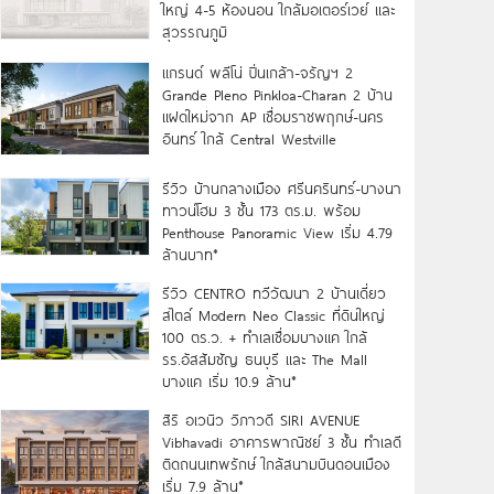
ใหญ่ 4-5 ห้องนอน ใกล้มอเตอร์เวย์ และ
สุวรรณภูมิ
แกรนด์ พลีโน่ ปิ่นเกล้า-จรัญฯ 2
Grande Pleno Pinkloa-Charan 2 บ้าน
แฝดใหม่จาก AP เชื่อมราชพฤกษ์-นคร
อินทร์ ใกล้ Central Westville
รีวิว บ้านกลางเมือง ศรีนครินทร์-บางนา
ทาวน์โฮม 3 ชั้น 173 ตร.ม. พร้อม
Penthouse Panoramic View เริ่ม 4.79
ล้านบาท*
รีวิว CENTRO ทวีวัฒนา 2 บ้านเดี่ยว
สไตล์ Modern Neo Classic ที่ดินใหญ่
100 ตร.ว. + ทำเลเชื่อมบางแค ใกล้
รร.อัสสัมชัญ ธนบุรี และ The Mall
บางแค เริ่ม 10.9 ล้าน*
สิริ อเวนิว วิภาวดี SIRI AVENUE
Vibhavadi อาคารพาณิชย์ 3 ชั้น ทำเลดี
ติดถนนเทพรักษ์ ใกล้สนามบินดอนเมือง
เริ่ม 7.9 ล้าน*