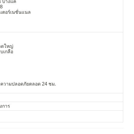
์ บางแค
 8
นเตอร์เนชั่นแนล
าดใหญ่
บเกลือ
กษาความปลอดภัยตลอด 24 ชม.
รงการ