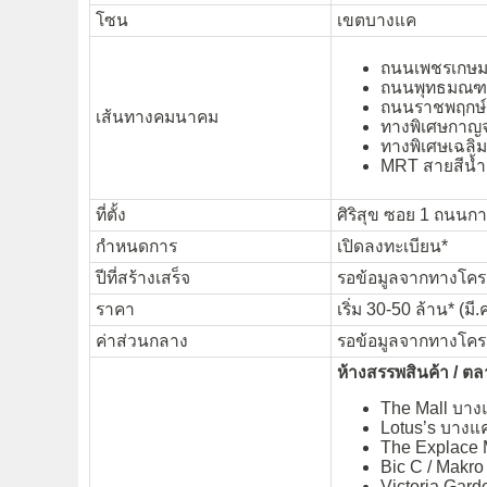
โซน
เขตบางแค
ถนนเพชรเกษ
ถนนพุทธมณฑล
ถนนราชพฤกษ์
เส้นทางคมนาคม
ทางพิเศษกาญจน
ทางพิเศษเฉล
MRT สายสีน้ำ
ที่ตั้ง
ศิริสุข ซอย 1 ถนน
กำหนดการ
เปิดลงทะเบียน*
ปีที่สร้างเสร็จ
รอข้อมูลจากทางโค
ราคา
เริ่ม 30-50 ล้าน* (มี.
ค่าส่วนกลาง
รอข้อมูลจากทางโค
ห้างสรรพสินค้า / ต
The Mall บาง
Lotus’s บางแ
The Explace 
Bic C / Makr
Victoria Gard