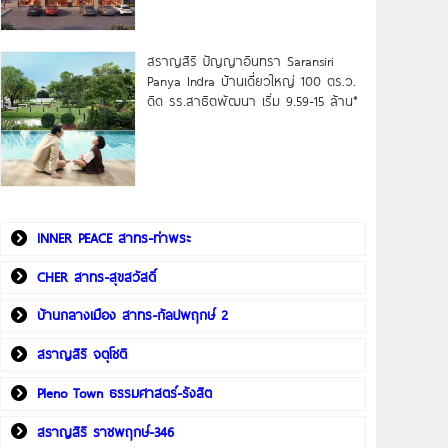
สราญสิริ ปัญญาอินทรา Saransiri
Panya Indra บ้านเดี่ยวใหญ่ 100 ตร.ว.
ดิด รร.สาธิตพัฒนา เริ่ม 9.59-15 ล้าน*
INNER PEACE สาทร-ท่าพระ
CHER สาทร-สุขสวัสดิ์
บ้านกลางเมือง สาทร-กัลปพฤกษ์ 2
สราญสิริ จตุโชติ
Pleno Town ธรรมศาสตร์-รังสิต
สราญสิริ ราชพฤกษ์-346