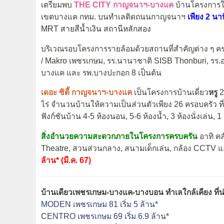
เตรียมพบ
THE CITY กาญจนาฯ-บางแค
บ้านโครงการใ
เขตบางแค กทม. บนทำเลติดถนนกาญจนาฯ
เพียง 2 นา
MRT สายสีน้ำเงิน สถานีหลักสอง
บริเวณรอบโครงการรายล้อมด้วยสถานที่สำคัญต่าง ๆ ครบ
/ Makro เพชรเกษม, รร.นานาชาติ SISB Thonburi, รร.อ
บางแค และ รพ.บางปะกอก 8 เป็นต้น
เดอะ ซิตี้ กาญจนาฯ-บางแค
เป็นโครงการบ้านเดี่ยว
หรู
2
ไร่ จำนวนบ้านให้ความเป็นส่วนตัวเพียง 26 ครอบครัว ที่ดิ
ฟังก์ชันบ้าน 4-5 ห้องนอน, 5-6 ห้องน้ำ, 3 ห้องนั่งเล่น, 
สิ่งอำนวยความสะดวกภายในโครงการครบครัน
อาทิ คล
Theatre, สวนส่วนกลาง, สนามเด็กเล่น, กล้อง CCTV แ
ล้าน* (มี.ค. 67)
บ้านเดียวเพชรเกษม-บางแค-บางบอน ทำเลใกล้เคียง ที
MODEN เพชรเกษม 81 เริ่ม 5 ล้าน*
CENTRO เพชรเกษม 69 เริ่ม 6.9 ล้าน*