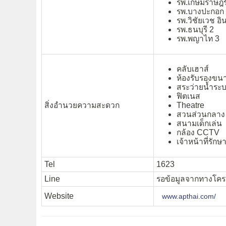
รพ.เกษมราษฎร
รพ.บางปะกอก
รพ.วิชัยเวช อิ
รพ.ธนบุรี 2
รพ.พญาไท 3
คลับเฮาส์
ห้องรับรองขน
สระว่ายน้ำระบ
ฟิตเนส
สิ่งอำนวยความสะดวก
Theatre
สวนส่วนกลาง
สนามเด็กเล่น
กล้อง CCTV
เจ้าหน้าที่รั
Tel
1623
Line
รอข้อมูลจากทางโค
Website
www.apthai.com/