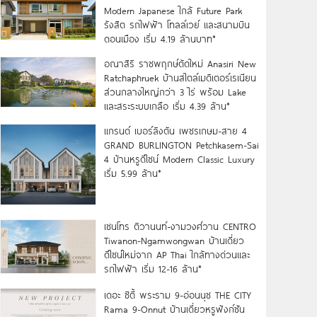
Modern Japanese ใกล้ Future Park
รังสิต รถไฟฟ้า โทลล์เวย์ และสนามบิน
ดอนเมือง เริ่ม 4.19 ล้านบาท*
อณาสิริ ราชพฤกษ์ตัดใหม่ Anasiri New
Ratchaphruek บ้านสไตล์เมดิเตอร์เรเนียน
ส่วนกลางใหญ่กว่า 3 ไร่ พร้อม Lake
และสระระบบเกลือ เริ่ม 4.39 ล้าน*
แกรนด์ เบอร์ลิงตัน เพชรเกษม-สาย 4
GRAND BURLINGTON Petchkasem-Sai
4 บ้านหรูดีไซน์ Modern Classic Luxury
เริ่ม 5.99 ล้าน*
เซนโทร ติวานนท์-งามวงศ์วาน CENTRO
Tiwanon-Ngamwongwan บ้านเดี่ยว
ดีไซน์ใหม่จาก AP Thai ใกล้ทางด่วนและ
รถไฟฟ้า เริ่ม 12-16 ล้าน*
เดอะ ซิตี้ พระราม 9-อ่อนนุช THE CITY
Rama 9-Onnut บ้านเดี่ยวหรูฟังก์ชัน