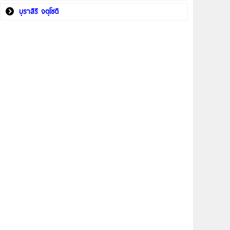
บุราสิริ จตุโชติ