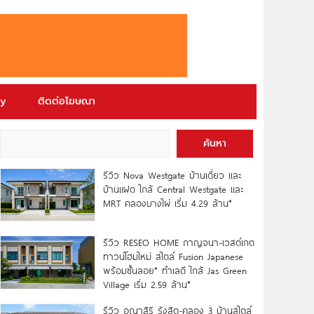
ry
ติดต่อโฆษณา
ค้นหา
รีวิว Nova Westgate บ้านเดี่ยว และ
บ้านแฝด ใกล้ Central Westgate และ
MRT คลองบางไผ่ เริ่ม 4.29 ล้าน*
รีวิว RESEO HOME กาญจนา-เวสต์เกต
ทาวน์โฮมใหม่ สไตล์ Fusion Japanese
พร้อมชั้นลอย* ทำเลดี ใกล้ Jas Green
Village เริ่ม 2.59 ล้าน*
รีวิว อณาสิริ รังสิต-คลอง 3 บ้านสไตล์