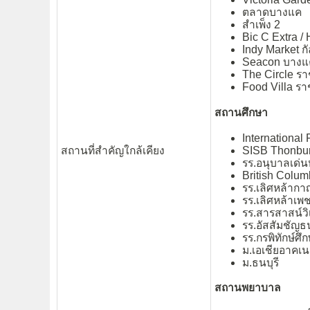
ตลาดบางแค
สำเพ็ง 2
Bic C Extra 
Indy Market ก
Seacon บางแ
The Circle ร
Food Villa รา
สถานศึกษา
International
SISB Thonbur
สถานที่สำคัญใกล้เคียง
รร.อนุบาลเด่น
British Columb
รร.เลิศหล้าก
รร.เลิศหล้าเพ
รร.สารสาสน์ว
รร.อัสสัมชัญธน
รร.กรพิทักษ์ศึ
ม.เอเชียอาคเน
ม.ธนบุรี
สถานพยาบาล