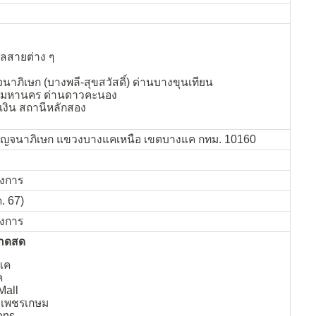
ม
สายต่าง ๆ
าภิเษก (บางพลี-สุขสวัสดิ์) ด่านบางขุนเทียน
ิมมหานคร ด่านดาวคะนอง
เงิน สถานีหลักสอง
กาญจนาภิเษก แขวงบางแคเหนือ เขตบางแค กทม. 10160
รงการ
ค. 67)
รงการ
ลาดสด
แค
ค
Mall
o เพชรเกษม
ens