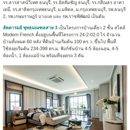
รร.สารสาสน์วิเทศ ธนบุรี, รร.อัสสัมชัญ ธนบุรี, รร.กสิณธร อาคา
เดมี่, รร.สาธิตกรุงเทพธนบุรี, ม.มหิดล, ม.กรุงเทพธนบุรี, รพ.ธนบุรี
2, รพ.เกษมราษฎร์ บางแค และ รพ.ราชพิพัฒน์ เป็นต้น
ลัดดารมย์ พุทธมณฑลสาย 3
เป็นโครงการบ้านเดี่ยว 2 ชั้น สไตล์
Modern French ตั้งอยู่บนพื้นที่โครงการ 24-2-02.0 ไร่ จำนวน
บ้านทั้งหมด 60 หลัง ที่ดินบ้านเริ่มต้น 100 ตร.ว. ขึ้นไป พื้นที่
ใช้สอยเริ่มต้น 234-398 ตร.ม. ฟังก์ชันบ้าน 4-5 ห้องนอน, 4-5
ห้องน้ำ, 1 ห้องแม่บ้าน พร้อมที่จอดรถ 3 คัน