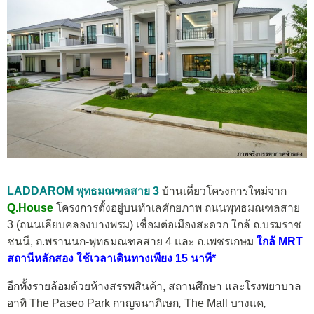
LADDAROM พุทธมณฑลสาย 3
บ้านเดี่ยวโครงการใหม่จาก
Q.House
โครงการตั้งอยู่
บนทำเลศักยภาพ ถนนพุทธมณฑลสาย
3 (ถนนเลียบคลองบางพรม) เชื่อมต่อเมืองสะดวก ใกล้ ถ.บรมราช
ชนนี, ถ.พรานนก-พุทธมณฑลสาย 4 และ ถ.เพชรเกษม
ใกล้ MRT
สถานีหลักสอง ใช้เวลาเดินทางเพียง 15 นาที*
อีกทั้งรายล้อมด้วยห้างสรรพสินค้า, สถานศึกษา และโรงพยาบาล
อาทิ The Paseo Park กาญจนาภิเษก
,
The Mall บางแค
,