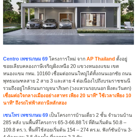
Centro เพชรเกษม 69
โครงการใหม่ จาก
AP Thailand
ตั้งอยู่
ซอยเลียบคลองภาษีเจริญฝั่งเหนือ 20 แขวงหนองแขม เขต
หนองแขม กทม. 10160 เชื่อมต่อถนนใหญ่ได้ทั้งถนนเอกชัย ถนน
พุทธมณฑลสาย 2 สาย 3 และสาย 4 ต่อเนื่องไปถึงบรมราชชนนี
รวมถึงอยู่ใกล้ถนนกาญจนาภิเษก (วงแหวนรอบนอก ฝั่งตะวันตก)
เชื่อมต่อใจกลางเมืองอย่างสาทร เพียง 20 นาที* ใช้เวลาเพียง 10
นาที* ถึงรถไฟฟ้าสถานีหลักสอง
เซนโทร เพชรเกษม 69
เป็นโครงการบ้านเดี่ยว 2 ชั้น จำนวนบ้าน
285 หลัง บนพื้นที่โครงการ 65-3-66.88 ไร่ ที่ดินเริ่มต้น 50.8 –
109.8 ตร.ว. พื้นที่ใช้สอยเริ่มต้น 154 – 274 ตร.ม. ฟังก์ชันบ้าน 3-