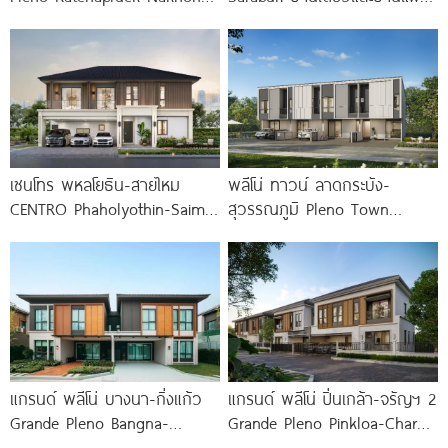
In โครงการใหม่ใจกลาง
ฟังก์ชันใหญ่ ทำเลติดถนน
เมืองนนทบุรี
พหลโยธิน ใกล้ Big C
เซนโทร พหลโยธิน-สายไหม
พลีโน่ ทาวน์ ลาดกระบัง-
CENTRO Phaholyothin-Saimai
สุวรรณภูมิ Pleno Town
บ้าน NEW DESIGN ติดถนน
Ladkrabang-Suvarnabhumi
สายไหม ใกล้ทางด่วน 3
ทาวน์โฮมและบ้านแฝดใหม่ ใกล้นิ
คมฯ ลาดกระบัง และสนามบิน
สุวรรณภูมิ
แกรนด์ พลีโน่ บางนา-กิ่งแก้ว
แกรนด์ พลีโน่ ปิ่นเกล้า-จรัญฯ 2
Grande Pleno Bangna-
Grande Pleno Pinkloa-Charan
Kingkaew บ้านไซซ์ใหญ่ ติดถนน
2 บ้านแฝดใหม่จาก AP