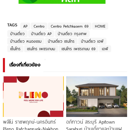
TAGS
AP
Centro
Centro Petchkasem 69
HOME
บ้านเดี่ยว
บ้านเดี่ยว AP
บ้านเดี่ยว กรุงเทพ
บ้านเดี่ยว หนองแขม
บ้านเดี่ยว เซนโทร
บ้านเดี่ยว เอพี
เซ็นโทร
เซนโทร เพชรเกษม
เซนโทร เพชรเกษม 69
เอพี
เรื่องที่เกี่ยวข้อง
พลีโน่ ราชพฤกษ์-นครอินทร์
อภิทาวน์ สระบุรี Apitown
Pleno Ratchapruek-Nakhon
Saraburi บ้านเดี่ยวและบ้านแฝด