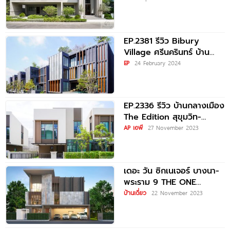
ใจจาก
EP.2381 รีวิว Bibury
Village ศรีนครินทร์ บ้าน
เดี่ยว 4 ชั้นและ Rooftop
EP
24 February 2024
พร้อมลิฟต์และสระว่ายน้ำส่วน
ตัว
EP.2336 รีวิว บ้านกลางเมือง
The Edition สุขุมวิท-
อ่อนนุช บ้านแฝด 2-3 ชั้น
AP เอพี
27 November 2023
ใกล้รถไฟฟ้า
เดอะ วัน ซิกเนเจอร์ บางนา-
พระราม 9 THE ONE
Signature Bangna-Rama
บ้านเดี่ยว
22 November 2023
9