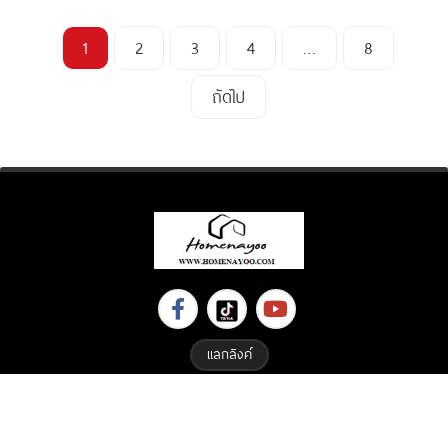
1
2
3
4
…
8
ถัดไป
แลกลิงค์