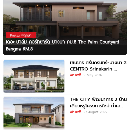
Pruksa พฤกษา
เดอะ ปาล์ม คอร์ทยาร์ด บางนา กม.8 The Palm Courtyard
Bangna KM.8
เซนโทร ศรีนครินทร์-บางนา 2
CENTRO Srinakarin-
Bangna 2 บ้านเดี่ยวดีไซน์
AP เอพี
5 May 2026
ใหม่ ใกล้ MEGA บางนา
THE CITY พัฒนาการ 2 บ้าน
เดี่ยวหรูโครงการใหม่ ทำเล
ซอยพัฒนาการ 96 ราคาเริ่ม
AP เอพี
27 August 2025
22.9-30 ล้านบาท*