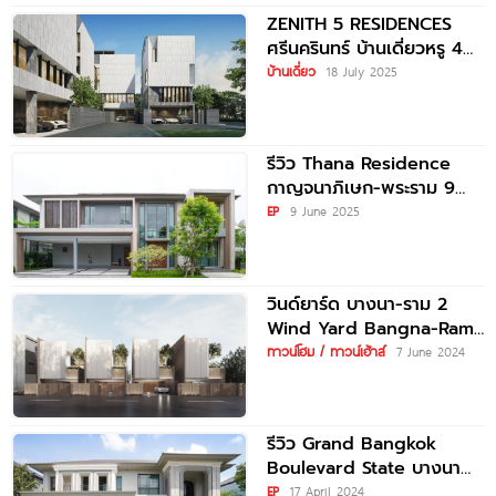
ZENITH 5 RESIDENCES
ศรีนครินทร์ บ้านเดี่ยวหรู 4
ชั้น ใกล้ Paradise Park
บ้านเดี่ยว
18 July 2025
รีวิว Thana Residence
กาญจนาภิเษก-พระราม 9
บ้านเดี่ยวหรู 4 ห้องนอน
EP
9 June 2025
ท่ามกลางบรรยากาศ
ธรรมชาติ ใกล้สนามบิน
สุวรรณภูมิ
วินด์ยาร์ด บางนา-ราม 2
Wind Yard Bangna-Ram
2 โฮมออฟฟิศและบ้านเดี่ยว
ทาวน์โฮม / ทาวน์เฮ้าส์
7 June 2024
ใกล้ Mega
รีวิว Grand Bangkok
Boulevard State บางนา
คฤหาสน์หรู 2 ชั้น แรงบันดาล
EP
17 April 2024