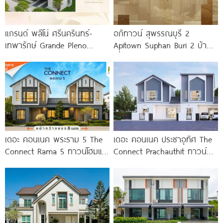
แกรนด์ พลีโน่ ศรีนครินทร์-
อภิทาวน์ สุพรรณบุรี 2
เทพารักษ์ Grande Pleno
Apitown Suphan Buri 2 บ้าน
Srinakarin-Theparak บ้านแฝด
เดี่ยวและบ้านแฝดซีรีส์ใหม่จาก
ใหม่ ใกล้ทางด่วน รถไฟฟ้า 2
AP ทำเลตรงข้าม
เดอะ คอนเนค พระราม 5 The
เดอะ คอนเนค ประชาอุทิศ The
Connect Rama 5 ทาวน์โฮมและ
Connect Prachauthit ทาวน์
บ้านแฝดโครงการใหม่ บนทำเล
โฮมและบ้านสไตล์นอร์ดิก ทำเล
พระราม
ศักยภาพซอยสุขสวัสดิ์ 78 ราคา
เริ่ม