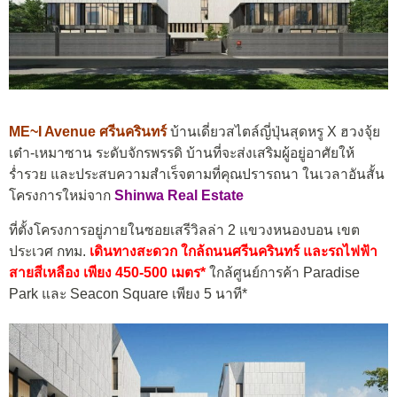
ME~I Avenue ศรีนครินทร์
บ้านเดี่ยวสไตล์ญี่ปุ่นสุดหรู X ฮวงจุ้ย
เต๋า-เหมาซาน ระดับจักรพรรดิ บ้านที่จะส่งเสริมผู้อยู่อาศัยให้
ร่ำรวย และประสบความสำเร็จตามที่คุณปรารถนา ในเวลาอันสั้น
โครงการใหม่จาก
Shinwa Real Estate
ที่ตั้งโครงการอยู่ภายในซอยเสรีวิลล่า 2 แขวงหนองบอน เขต
ประเวศ กทม.
เดินทางสะดวก ใกล้ถนนศรีนครินทร์ และรถไฟฟ้า
สายสีเหลือง เพียง 450-500 เมตร*
ใกล้ศูนย์การค้า Paradise
Park และ Seacon Square เพียง 5 นาที*