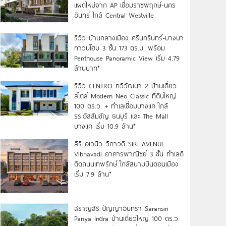
แฝดใหม่จาก AP เชื่อมราชพฤกษ์-นคร
อินทร์ ใกล้ Central Westville
รีวิว บ้านกลางเมือง ศรีนครินทร์-บางนา
ทาวน์โฮม 3 ชั้น 173 ตร.ม. พร้อม
Penthouse Panoramic View เริ่ม 4.79
ล้านบาท*
รีวิว CENTRO ทวีวัฒนา 2 บ้านเดี่ยว
สไตล์ Modern Neo Classic ที่ดินใหญ่
100 ตร.ว. + ทำเลเชื่อมบางแค ใกล้
รร.อัสสัมชัญ ธนบุรี และ The Mall
บางแค เริ่ม 10.9 ล้าน*
สิริ อเวนิว วิภาวดี SIRI AVENUE
Vibhavadi อาคารพาณิชย์ 3 ชั้น ทำเลดี
ติดถนนเทพรักษ์ ใกล้สนามบินดอนเมือง
เริ่ม 7.9 ล้าน*
สราญสิริ ปัญญาอินทรา Saransiri
Panya Indra บ้านเดี่ยวใหญ่ 100 ตร.ว.