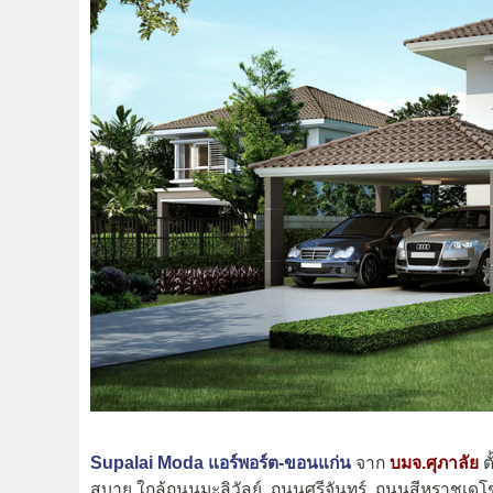
Supalai Moda แอร์พอร์ต-ขอนแก่น
จาก
บมจ.ศุภาลัย
ต
สบาย ใกล้ถนนมะลิวัลย์, ถนนศรีจันทร์, ถนนสีหราชเ