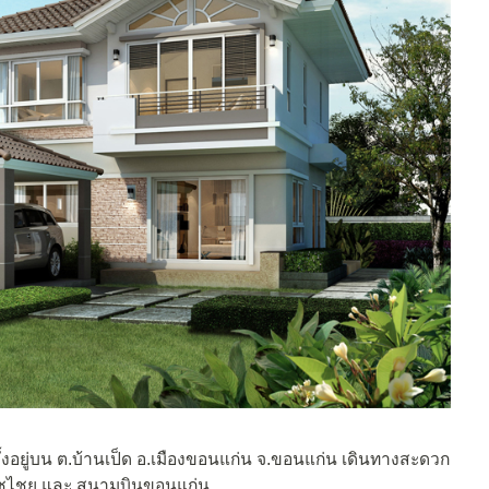
ั้งอยู่บน ต.บ้านเป็ด อ.เมืองขอนแก่น จ.ขอนแก่น เดินทางสะดวก
ดโชไชย และ สนามบินขอนแก่น