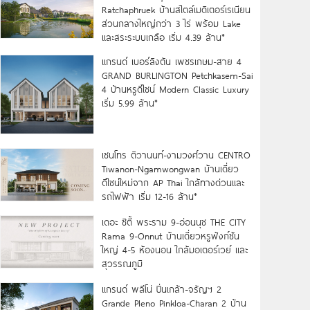
Ratchaphruek บ้านสไตล์เมดิเตอร์เรเนียน
ส่วนกลางใหญ่กว่า 3 ไร่ พร้อม Lake
และสระระบบเกลือ เริ่ม 4.39 ล้าน*
แกรนด์ เบอร์ลิงตัน เพชรเกษม-สาย 4
GRAND BURLINGTON Petchkasem-Sai
4 บ้านหรูดีไซน์ Modern Classic Luxury
เริ่ม 5.99 ล้าน*
เซนโทร ติวานนท์-งามวงศ์วาน CENTRO
Tiwanon-Ngamwongwan บ้านเดี่ยว
ดีไซน์ใหม่จาก AP Thai ใกล้ทางด่วนและ
รถไฟฟ้า เริ่ม 12-16 ล้าน*
เดอะ ซิตี้ พระราม 9-อ่อนนุช THE CITY
Rama 9-Onnut บ้านเดี่ยวหรูฟังก์ชัน
ใหญ่ 4-5 ห้องนอน ใกล้มอเตอร์เวย์ และ
สุวรรณภูมิ
แกรนด์ พลีโน่ ปิ่นเกล้า-จรัญฯ 2
Grande Pleno Pinkloa-Charan 2 บ้าน