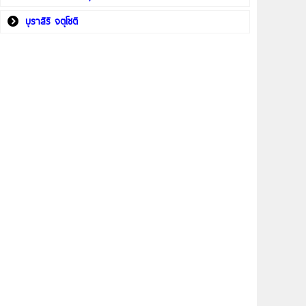
บุราสิริ จตุโชติ