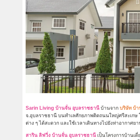
Sarin Living บ้านจั่น อุบลราชธานี
บ้านจาก
บริษัท บ้
จ.อุบลราชธานี บนทำเลศักยภาพติดถนนใหญ่ศรีสะเกษ ใกล้
ต่าง ๆ ได้สะดวก และใช้เวลาเดินทางไปยัง
ท่าอากาศยาน
สาริน ลิฟวิ่ง บ้านจั่น อุบลราชธานี
เป็นโครงการบ้านเดี่ย