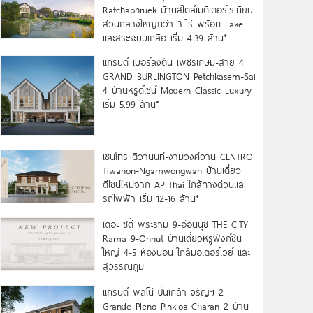
Ratchaphruek บ้านสไตล์เมดิเตอร์เรเนียน
ส่วนกลางใหญ่กว่า 3 ไร่ พร้อม Lake
และสระระบบเกลือ เริ่ม 4.39 ล้าน*
แกรนด์ เบอร์ลิงตัน เพชรเกษม-สาย 4
GRAND BURLINGTON Petchkasem-Sai
4 บ้านหรูดีไซน์ Modern Classic Luxury
เริ่ม 5.99 ล้าน*
เซนโทร ติวานนท์-งามวงศ์วาน CENTRO
Tiwanon-Ngamwongwan บ้านเดี่ยว
ดีไซน์ใหม่จาก AP Thai ใกล้ทางด่วนและ
รถไฟฟ้า เริ่ม 12-16 ล้าน*
เดอะ ซิตี้ พระราม 9-อ่อนนุช THE CITY
Rama 9-Onnut บ้านเดี่ยวหรูฟังก์ชัน
ใหญ่ 4-5 ห้องนอน ใกล้มอเตอร์เวย์ และ
สุวรรณภูมิ
แกรนด์ พลีโน่ ปิ่นเกล้า-จรัญฯ 2
Grande Pleno Pinkloa-Charan 2 บ้าน