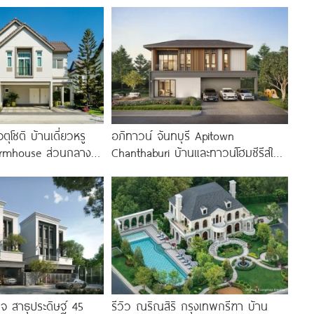
ตุโชติ บ้านเดี่ยวหรู
อภิทาวน์ จันทบุรี Apitown
armhouse​ ส่วนกลาง
Chanthaburi บ้านและทาวน์โฮมซีรีส์ใหม่
 ใกล้ทางด่วนจตุโชติ
พร้อม Clubhouse และ Fitness 24
ทจ สาธุประดิษฐ์ 45
รีวิว ณริณสิริ กรุงเทพกรีฑา บ้าน