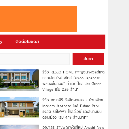
ry
ติดต่อโฆษณา
ค้นหา
รีวิว RESEO HOME กาญจนา-เวสต์เกต
ทาวน์โฮมใหม่ สไตล์ Fusion Japanese
พร้อมชั้นลอย* ทำเลดี ใกล้ Jas Green
Village เริ่ม 2.59 ล้าน*
รีวิว อณาสิริ รังสิต-คลอง 3 บ้านสไตล์
Modern Japanese ใกล้ Future Park
รังสิต รถไฟฟ้า โทลล์เวย์ และสนามบิน
ดอนเมือง เริ่ม 4.19 ล้านบาท*
อณาสิริ ราชพฤกษ์ตัดใหม่ Anasiri New