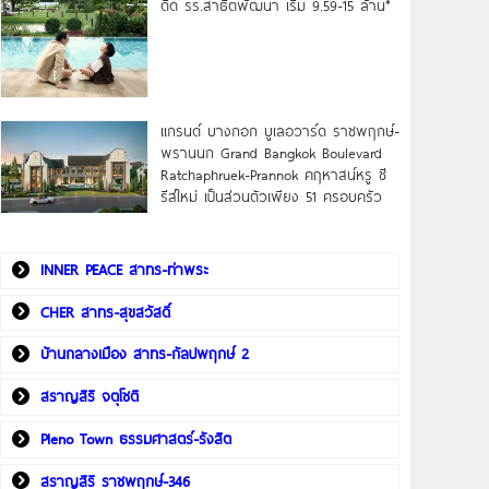
ดิด รร.สาธิตพัฒนา เริ่ม 9.59-15 ล้าน*
แกรนด์ บางกอก บูเลอวาร์ด ราชพฤกษ์-
พรานนก Grand Bangkok Boulevard
Ratchaphruek-Prannok คฤหาสน์หรู ซี
รีส์ใหม่ เป็นส่วนตัวเพียง 51 ครอบครัว
INNER PEACE สาทร-ท่าพระ
CHER สาทร-สุขสวัสดิ์
บ้านกลางเมือง สาทร-กัลปพฤกษ์ 2
สราญสิริ จตุโชติ
Pleno Town ธรรมศาสตร์-รังสิต
สราญสิริ ราชพฤกษ์-346