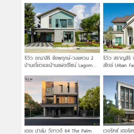
รีวิว อณาสิริ ชัยพฤกษ์-วงแหวน 2
รีวิว สราญสิริ จ
บ้านเดี่ยวและบ้านแฝดดีไซน์ Lagom
สไตล์ Urban F
ติดถนนถนนบางกรวย-ไทรน้อย เริ่ม
ใหญ่วิวทะเลสาบ
4.59 ล้าน*
เริ่ม 8.59
เดอะ ปาล์ม วิภาวดี 64 The Palm
เวอริทซ์ เฮอริเ