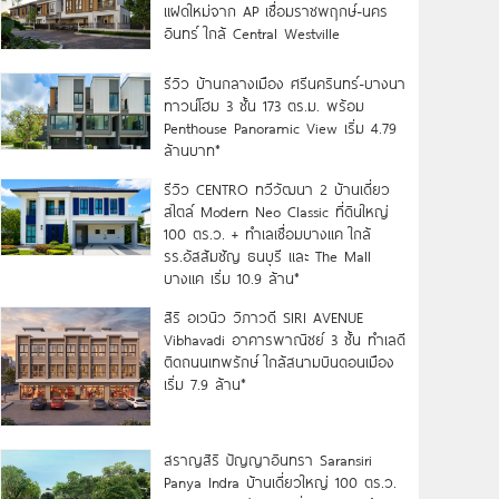
แฝดใหม่จาก AP เชื่อมราชพฤกษ์-นคร
อินทร์ ใกล้ Central Westville
รีวิว บ้านกลางเมือง ศรีนครินทร์-บางนา
ทาวน์โฮม 3 ชั้น 173 ตร.ม. พร้อม
Penthouse Panoramic View เริ่ม 4.79
ล้านบาท*
รีวิว CENTRO ทวีวัฒนา 2 บ้านเดี่ยว
สไตล์ Modern Neo Classic ที่ดินใหญ่
100 ตร.ว. + ทำเลเชื่อมบางแค ใกล้
รร.อัสสัมชัญ ธนบุรี และ The Mall
บางแค เริ่ม 10.9 ล้าน*
สิริ อเวนิว วิภาวดี SIRI AVENUE
Vibhavadi อาคารพาณิชย์ 3 ชั้น ทำเลดี
ติดถนนเทพรักษ์ ใกล้สนามบินดอนเมือง
เริ่ม 7.9 ล้าน*
สราญสิริ ปัญญาอินทรา Saransiri
Panya Indra บ้านเดี่ยวใหญ่ 100 ตร.ว.