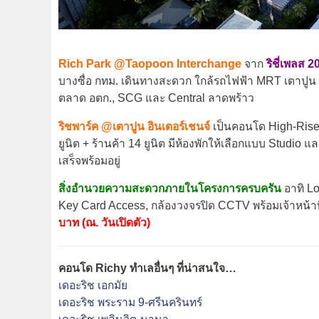
Rich Park @Taopoon Interchange
จาก
ริชี่เพลส 2
บางซื่อ กทม. เดินทางสะดวก ใกล้รถไฟฟ้า MRT เตาปูน แ
ตลาด อตก., SCG และ Central ลาดพร้าว
ริชพาร์ค @เตาปูน อินเตอร์เชนจ์
เป็นคอนโด High-Rise 2
ยูนิต + ร้านค้า 14 ยูนิต มีห้องพักให้เลือกแบบ Studio
เสร็จพร้อมอยู่
สิ่งอำนวยความสะดวกภายในโครงการครบครัน
อาทิ Lo
Key Card Access, กล้องวงจรปิด CCTV พร้อมเจ้าหน้
บาท (ณ. วันเปิดตัว)
คอนโด Richy ทำเลอื่นๆ ที่น่าสนใจ…
เดอะริช เอกมัย
เดอะริช พระราม 9-ศรีนครินทร์