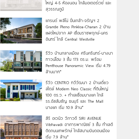
ใหญ่ 4-5 ห้องนอน ใกล้มอเตอร์เวย์ และ
สุวรรณภูมิ
แกรนด์ พลีโน่ ปิ่นเกล้า-จรัญฯ 2
Grande Pleno Pinkloa-Charan 2 บ้าน
แฝดใหม่จาก AP เชื่อมราชพฤกษ์-นคร
อินทร์ ใกล้ Central Westville
รีวิว บ้านกลางเมือง ศรีนครินทร์-บางนา
ทาวน์โฮม 3 ชั้น 173 ตร.ม. พร้อม
Penthouse Panoramic View เริ่ม 4.79
ล้านบาท*
รีวิว CENTRO ทวีวัฒนา 2 บ้านเดี่ยว
สไตล์ Modern Neo Classic ที่ดินใหญ่
100 ตร.ว. + ทำเลเชื่อมบางแค ใกล้
รร.อัสสัมชัญ ธนบุรี และ The Mall
บางแค เริ่ม 10.9 ล้าน*
สิริ อเวนิว วิภาวดี SIRI AVENUE
Vibhavadi อาคารพาณิชย์ 3 ชั้น ทำเลดี
ติดถนนเทพรักษ์ ใกล้สนามบินดอนเมือง
เริ่ม 7.9 ล้าน*