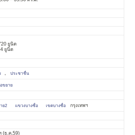
720 ยูนิต
 ยูนิต
,
ร
ประชาชื่น
่อขยาย
กรุงเทพฯ
สาย2
แขวงบางซื่อ
เขตบางซื่อ
ท (ธ.ค.59)