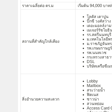
ราคาเฉลี่ยต่อ ตร.ม
เริ่มต้น 94,000 บาท/
โลตัส เตาปูน
บิ๊กซี วงศ์สว่าง
เดอะมอลล์งาม
เมเจอร์รัชโยธิ
รร.สตรีนนทบุรี
ม.เทคโนโลยีพ
สถานที่สำคัญใกล้เคียง
ม.ราชภัฏจันท
รพ.เกษมราษฎร์
รพ.นนทเวช
กระทรวงสาธา
DSL
บริษัทเครือซีเ
Lobby
Mailbox
สระว่ายน้ำ
ฟิตเนส
สิ่งอำนวยความสะดวก
ซาวน่า
สวนหย่อม
Access Card C