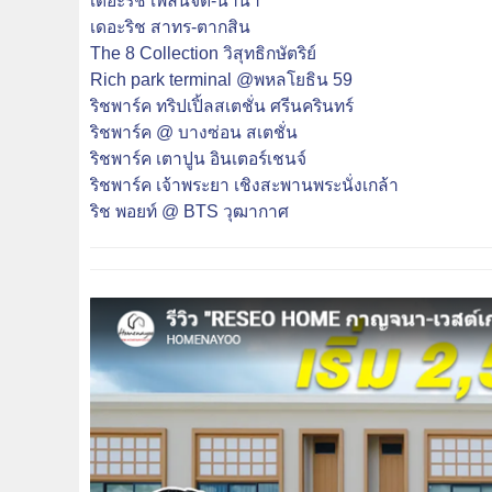
เดอะริช เพลินจิต-นานา
เดอะริช สาทร-ตากสิน
The 8 Collection วิสุทธิกษัตริย์
Rich park terminal @พหลโยธิน 59
ริชพาร์ค ทริปเปิ้ลสเตชั่น ศรีนครินทร์
ริชพาร์ค @ บางซ่อน สเตชั่น
ริชพาร์ค เตาปูน อินเตอร์เชนจ์
ริชพาร์ค เจ้าพระยา เชิงสะพานพระนั่งเกล้า
ริช พอยท์ @ BTS วุฒากาศ