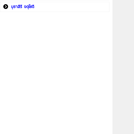
บุราสิริ จตุโชติ