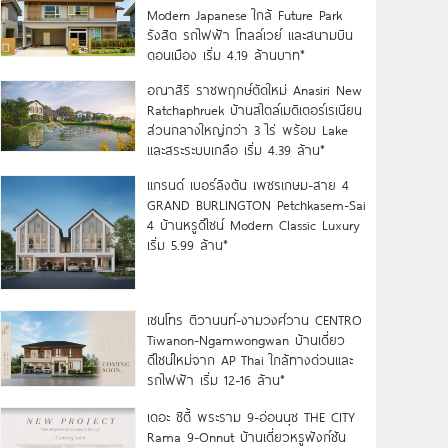
Modern Japanese ใกล้ Future Park
รังสิต รถไฟฟ้า โทลล์เวย์ และสนามบิน
ดอนเมือง เริ่ม 4.19 ล้านบาท*
อณาสิริ ราชพฤกษ์ตัดใหม่ Anasiri New
Ratchaphruek บ้านสไตล์เมดิเตอร์เรเนียน
ส่วนกลางใหญ่กว่า 3 ไร่ พร้อม Lake
และสระระบบเกลือ เริ่ม 4.39 ล้าน*
แกรนด์ เบอร์ลิงตัน เพชรเกษม-สาย 4
GRAND BURLINGTON Petchkasem-Sai
4 บ้านหรูดีไซน์ Modern Classic Luxury
เริ่ม 5.99 ล้าน*
เซนโทร ติวานนท์-งามวงศ์วาน CENTRO
Tiwanon-Ngamwongwan บ้านเดี่ยว
ดีไซน์ใหม่จาก AP Thai ใกล้ทางด่วนและ
รถไฟฟ้า เริ่ม 12-16 ล้าน*
เดอะ ซิตี้ พระราม 9-อ่อนนุช THE CITY
Rama 9-Onnut บ้านเดี่ยวหรูฟังก์ชัน