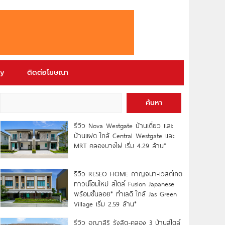
ry
ติดต่อโฆษณา
ค้นหา
รีวิว Nova Westgate บ้านเดี่ยว และ
บ้านแฝด ใกล้ Central Westgate และ
MRT คลองบางไผ่ เริ่ม 4.29 ล้าน*
รีวิว RESEO HOME กาญจนา-เวสต์เกต
ทาวน์โฮมใหม่ สไตล์ Fusion Japanese
พร้อมชั้นลอย* ทำเลดี ใกล้ Jas Green
Village เริ่ม 2.59 ล้าน*
รีวิว อณาสิริ รังสิต-คลอง 3 บ้านสไตล์