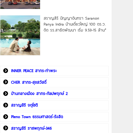
สราญสิริ ปัญญาอินทรา Saransiri
Panya Indra บ้านเดี่ยวใหญ่ 100 ตร.ว.
ดิด รร.สาธิตพัฒนา เริ่ม 9.59-15 ล้าน*
INNER PEACE สาทร-ท่าพระ
CHER สาทร-สุขสวัสดิ์
บ้านกลางเมือง สาทร-กัลปพฤกษ์ 2
สราญสิริ จตุโชติ
Pleno Town ธรรมศาสตร์-รังสิต
สราญสิริ ราชพฤกษ์-346