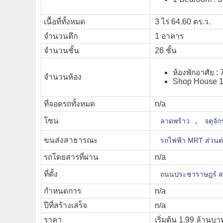
เนื้อที่ทั้งหมด
3 ไร่ 64.60 ตร.ว.
จำนวนตึก
1 อาคาร
จำนวนชั้น
26 ชั้น
ห้องพักอาศัย : 
จำนวนห้อง
Shop House 14
ที่จอดรถทั้งหมด
n/a
โซน
,
ลาดพร้าว
จตุจัก
ขนส่งสาธารณะ
รถไฟฟ้า MRT ส่วนต
รถโดยสารที่ผ่าน
n/a
ที่ตั้ง
ถนนประชาราษฎร์ 
กำหนดการ
n/a
ปีที่สร้างเสร็จ
n/a
ราคา
เริ่มต้น 1.99 ล้านบา