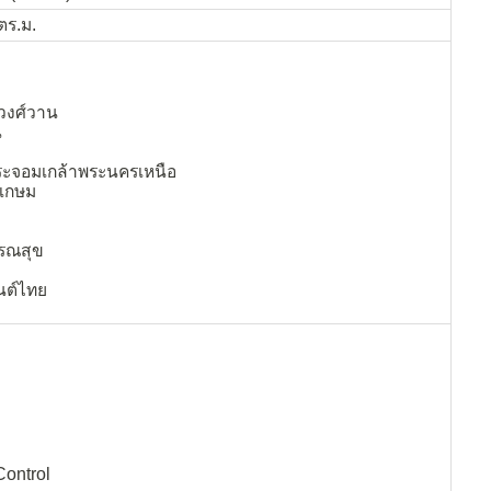
ตร.ม.
วงศ์วาน
น
ระจอมเกล้าพระนครเหนือ
รเกษม
รณสุข
มนต์ไทย
ontrol