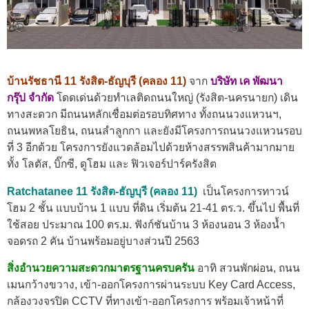
บ้านรัชธานี 11 รังสิต-ธัญบุรี (คลอง 11)
จาก
บริษัท เค พัฒนา
กรุ๊ป จำกัด
โดดเด่นด้วยทำเลติดถนนใหญ่ (รังสิต-นครนายก) เดิน
ทางสะดวก มีถนนหลักเชื่อมต่อรอบทิศทาง ทั้งถนนวงแหวนฯ,
ถนนพหลโยธิน, ถนนลำลูกกา และยังมีโครงการถนนวงแหวนรอบ
ที่ 3 อีกด้วย โครงการยังแวดล้อมไปด้วยห้างสรรพสินค้ามากมาย
ทั้ง โลตัส, บิ๊กซี, ดูโฮม และ ฟิวเจอร์ปาร์ครังสิต
Ratchatanee 11 รังสิต-ธัญบุรี (คลอง 11)
เป็นโครงการทาวน์
โฮม 2 ชั้น แบบบ้าน 1 แบบ ที่ดิน เริ่มต้น 21-41 ตร.ว. ขึ้นไป พื้นที่
ใช้สอย ประมาณ 100 ตร.ม. ฟังก์ชันบ้าน
3 ห้องนอน 3 ห้องน้ำ
จอดรถ 2 คัน บ้านพร้อมอยู่บางส่วนปี 2563
สิ่งอำนวยความสะดวกมาตรฐานครบครัน
อาทิ สวนพักผ่อน, ถนน
เมนกว้างขวาง, เข้า-ออกโครงการผ่านระบบ Key Card Access,
กล้องวงจรปิด CCTV ที่ทางเข้า-ออกโครงการ พร้อมเจ้าหน้าที่