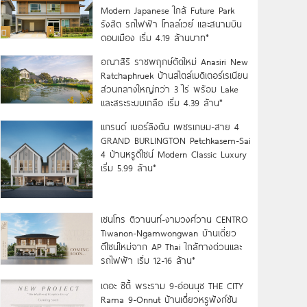
Modern Japanese ใกล้ Future Park
รังสิต รถไฟฟ้า โทลล์เวย์ และสนามบิน
ดอนเมือง เริ่ม 4.19 ล้านบาท*
อณาสิริ ราชพฤกษ์ตัดใหม่ Anasiri New
Ratchaphruek บ้านสไตล์เมดิเตอร์เรเนียน
ส่วนกลางใหญ่กว่า 3 ไร่ พร้อม Lake
และสระระบบเกลือ เริ่ม 4.39 ล้าน*
แกรนด์ เบอร์ลิงตัน เพชรเกษม-สาย 4
GRAND BURLINGTON Petchkasem-Sai
4 บ้านหรูดีไซน์ Modern Classic Luxury
เริ่ม 5.99 ล้าน*
เซนโทร ติวานนท์-งามวงศ์วาน CENTRO
Tiwanon-Ngamwongwan บ้านเดี่ยว
ดีไซน์ใหม่จาก AP Thai ใกล้ทางด่วนและ
รถไฟฟ้า เริ่ม 12-16 ล้าน*
เดอะ ซิตี้ พระราม 9-อ่อนนุช THE CITY
Rama 9-Onnut บ้านเดี่ยวหรูฟังก์ชัน