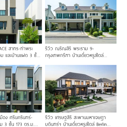
EACE สาทร-ท่าพระ
รีวิว ณริณสิริ พระราม 9-
ฮม และบ้านแฝด 3 ชั้น
กรุงเทพกรีฑา บ้านเดี่ยวหรูสไตล์
Georgian Revival มี Clubhouse วิว
ทะเลสาบ
มือง ศรีนครินทร์-
รีวิว เศรษฐสิริ สะพานมหาเจษฎา
 3 ชั้น 173 ตร.ม.
บดินทร์ฯ บ้านเดี่ยวหรูสไตล์ Berlin