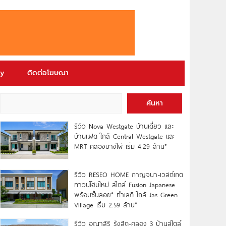
ry
ติดต่อโฆษณา
ค้นหา
รีวิว Nova Westgate บ้านเดี่ยว และ
บ้านแฝด ใกล้ Central Westgate และ
MRT คลองบางไผ่ เริ่ม 4.29 ล้าน*
รีวิว RESEO HOME กาญจนา-เวสต์เกต
ทาวน์โฮมใหม่ สไตล์ Fusion Japanese
พร้อมชั้นลอย* ทำเลดี ใกล้ Jas Green
Village เริ่ม 2.59 ล้าน*
รีวิว อณาสิริ รังสิต-คลอง 3 บ้านสไตล์