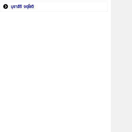
บุราสิริ จตุโชติ