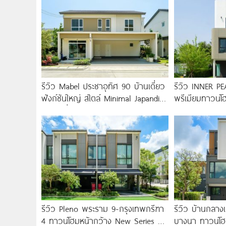
รีวิว Mabel ประชาอุทิศ 90 บ้านเดี่ยว
รีวิว INNER P
ฟังก์ชันใหญ่ สไตล์ Minimal Japandi
พรีเมียมทาวน์โ
ทำเลดีเชื่อมต่อพระราม 3-สาทร
ใกล้ BTS
รีวิว Pleno พระราม 9-กรุงเทพกรีฑา
รีวิว บ้านกลางเ
4 ทาวน์โฮมหน้ากว้าง New Series สุด
บางนา ทาวน์โฮม