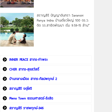
สราญสิริ ปัญญาอินทรา Saransiri
Panya Indra บ้านเดี่ยวใหญ่ 100 ตร.ว.
ดิด รร.สาธิตพัฒนา เริ่ม 9.59-15 ล้าน*
INNER PEACE สาทร-ท่าพระ
CHER สาทร-สุขสวัสดิ์
บ้านกลางเมือง สาทร-กัลปพฤกษ์ 2
สราญสิริ จตุโชติ
Pleno Town ธรรมศาสตร์-รังสิต
สราญสิริ ราชพฤกษ์-346