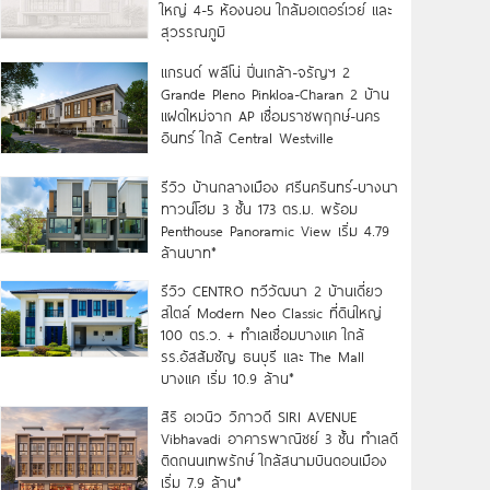
ใหญ่ 4-5 ห้องนอน ใกล้มอเตอร์เวย์ และ
สุวรรณภูมิ
แกรนด์ พลีโน่ ปิ่นเกล้า-จรัญฯ 2
Grande Pleno Pinkloa-Charan 2 บ้าน
แฝดใหม่จาก AP เชื่อมราชพฤกษ์-นคร
อินทร์ ใกล้ Central Westville
รีวิว บ้านกลางเมือง ศรีนครินทร์-บางนา
ทาวน์โฮม 3 ชั้น 173 ตร.ม. พร้อม
Penthouse Panoramic View เริ่ม 4.79
ล้านบาท*
รีวิว CENTRO ทวีวัฒนา 2 บ้านเดี่ยว
สไตล์ Modern Neo Classic ที่ดินใหญ่
100 ตร.ว. + ทำเลเชื่อมบางแค ใกล้
รร.อัสสัมชัญ ธนบุรี และ The Mall
บางแค เริ่ม 10.9 ล้าน*
สิริ อเวนิว วิภาวดี SIRI AVENUE
Vibhavadi อาคารพาณิชย์ 3 ชั้น ทำเลดี
ติดถนนเทพรักษ์ ใกล้สนามบินดอนเมือง
เริ่ม 7.9 ล้าน*