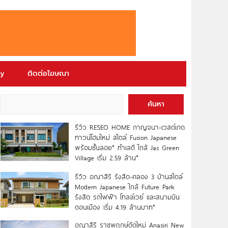
ry
ติดต่อโฆษณา
ค้นหา
รีวิว RESEO HOME กาญจนา-เวสต์เกต
ทาวน์โฮมใหม่ สไตล์ Fusion Japanese
พร้อมชั้นลอย* ทำเลดี ใกล้ Jas Green
Village เริ่ม 2.59 ล้าน*
รีวิว อณาสิริ รังสิต-คลอง 3 บ้านสไตล์
Modern Japanese ใกล้ Future Park
รังสิต รถไฟฟ้า โทลล์เวย์ และสนามบิน
ดอนเมือง เริ่ม 4.19 ล้านบาท*
อณาสิริ ราชพฤกษ์ตัดใหม่ Anasiri New