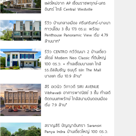
แฝดใหม่จาก AP เชื่อมราชพฤกษ์-นคร
อินทร์ ใกล้ Central Westville
รีวิว บ้านกลางเมือง ศรีนครินทร์-บางนา
ทาวน์โฮม 3 ชั้น 173 ตร.ม. พร้อม
Penthouse Panoramic View เริ่ม 4.79
ล้านบาท*
รีวิว CENTRO ทวีวัฒนา 2 บ้านเดี่ยว
สไตล์ Modern Neo Classic ที่ดินใหญ่
100 ตร.ว. + ทำเลเชื่อมบางแค ใกล้
รร.อัสสัมชัญ ธนบุรี และ The Mall
บางแค เริ่ม 10.9 ล้าน*
สิริ อเวนิว วิภาวดี SIRI AVENUE
Vibhavadi อาคารพาณิชย์ 3 ชั้น ทำเลดี
ติดถนนเทพรักษ์ ใกล้สนามบินดอนเมือง
เริ่ม 7.9 ล้าน*
สราญสิริ ปัญญาอินทรา Saransiri
Panya Indra บ้านเดี่ยวใหญ่ 100 ตร.ว.