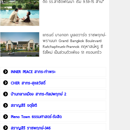
ดิด รร.สาธิตพัฒนา เริ่ม 9.59-15 ล้าน*
แกรนด์ บางกอก บูเลอวาร์ด ราชพฤกษ์-
พรานนก Grand Bangkok Boulevard
Ratchaphruek-Prannok คฤหาสน์หรู ซี
รีส์ใหม่ เป็นส่วนตัวเพียง 51 ครอบครัว
INNER PEACE สาทร-ท่าพระ
CHER สาทร-สุขสวัสดิ์
บ้านกลางเมือง สาทร-กัลปพฤกษ์ 2
สราญสิริ จตุโชติ
Pleno Town ธรรมศาสตร์-รังสิต
สราญสิริ ราชพฤกษ์-346