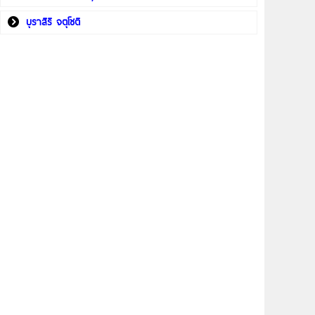
บุราสิริ จตุโชติ