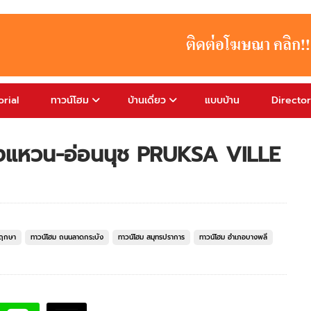
rial
ทาวน์โฮม
บ้านเดี่ยว
แบบบ้าน
Directo
วงแหวน-อ่อนนุช PRUKSA VILLE
พฤกษา
ทาวน์โฮม ถนนลาดกระบัง
ทาวน์โฮม สมุทรปราการ
ทาวน์โฮม อำเภอบางพลี