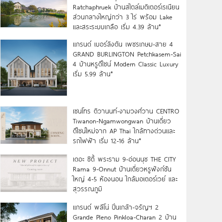
Ratchaphruek บ้านสไตล์เมดิเตอร์เรเนียน
ส่วนกลางใหญ่กว่า 3 ไร่ พร้อม Lake
และสระระบบเกลือ เริ่ม 4.39 ล้าน*
แกรนด์ เบอร์ลิงตัน เพชรเกษม-สาย 4
GRAND BURLINGTON Petchkasem-Sai
4 บ้านหรูดีไซน์ Modern Classic Luxury
เริ่ม 5.99 ล้าน*
เซนโทร ติวานนท์-งามวงศ์วาน CENTRO
Tiwanon-Ngamwongwan บ้านเดี่ยว
ดีไซน์ใหม่จาก AP Thai ใกล้ทางด่วนและ
รถไฟฟ้า เริ่ม 12-16 ล้าน*
เดอะ ซิตี้ พระราม 9-อ่อนนุช THE CITY
Rama 9-Onnut บ้านเดี่ยวหรูฟังก์ชัน
ใหญ่ 4-5 ห้องนอน ใกล้มอเตอร์เวย์ และ
สุวรรณภูมิ
แกรนด์ พลีโน่ ปิ่นเกล้า-จรัญฯ 2
Grande Pleno Pinkloa-Charan 2 บ้าน