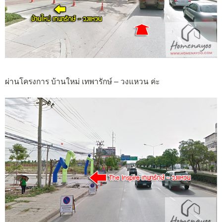
ผ่านโครงการ บ้านใหม่ เทพารักษ์ – วงแหวน ค่ะ