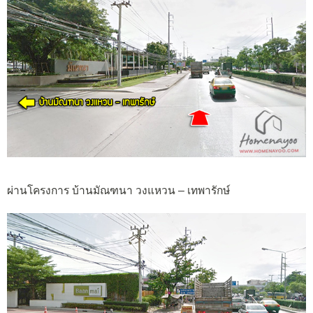
ผ่านโครงการ บ้านมัณฑนา วงแหวน – เทพารักษ์