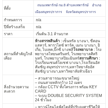
ถนนเทพารักษ์ กม.8 ตำบลเทพารักษ์
อำเภอ
ที่ตั้ง
เมืองสมุทรปราการ
จังหวัดสมุทรปราการ
กำหนดการ
n/a
ปีที่สร้างเสร็จ
n/a
ราคา
เริ่มต้น 3.1 ล้านบาท
ห้างสรรพสินค้า
: เซ็นทรัล บางนา, ซีคอน
แสควร์, พาราไดซ์ พาร์ค, เมกะ บางนา, อิ
เกีย, ไบเทค,บิ๊กซี บางพลี
โรงพยาบาล
: โรง
สถานที่สำคัญใกล้
พยาบาลไทยนครินทร์, โรงพยาบาลศิคริ
เคียง
นทร์, โรงพยาบาลปิยะมินทร์
สถานศึกษา
:
โรงเรียนเซนต์โยเซฟ บางนา,โรงเรียนอัส
สัมชัญ สมุทรปราการ,มหาวิทยาลัยอัส
สัมชัญ บางนา,มหาวิทยาลัยหัวเฉียว
– สวนสาธารณะขนาดใหญ่
– ถนนสายหลักกว้าง 12 เมตร
สิ่งอำนวยความ
– กล้อง CCTV ทั้งโครงการ พร้อม KEY
สะดวก
CARD
– ระบบ DOUBLE SECURITY SYSTEM
24 ชั่วโมง
– ทาวน์โฮมไลฟ์สไตล์ที่ปรับองศาชีวิตให้