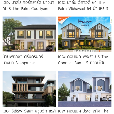
เดอะ ปาล์ม คอร์ทยาร์ด บางนา
เดอะ ปาล์ม วิภาวดี 64 The
กม.8 The Palm Courtyard
Palm Vibhavadi 64 บ้านหรู 3
Bangna KM.8
บ้านพฤกษา ศรีนครินทร์-
เดอะ คอนเนค พระราม 5 The
บางนา Baanpruksa
Connect Rama 5 ทาวน์โฮมและ
Srinakarin-Bangna ทาวน์โฮม
บ้านแฝดโครงการใหม่ บนทำเล
และบ้านแฝด ใกล้ Mega บางนา
พระราม
เพียง 5
เดอะ รีเซิร์ฟ วิลล่า สุขุมวิท 89/1
เดอะ คอนเนค ประชาอุทิศ The