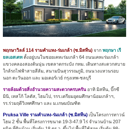
พฤกษาวิลล์ 114 รามคำแหง-ร่มเกล้า (ซ.มิสทีน)
จาก
พฤกษา เรี
ยลเอสเตท
ตั้งอยู่บนในซอยเคหะร่มเกล้า 64 ถนนเคหะร่มเกล้า
แขวงคลองสองต้นนุ่น เขตลาดกระบัง กทม. เดินทางสะดวกสบาย
ใกล้รถไฟฟ้าสายสีส้ม, สนามบินสุวรรณภูมิ, ถนนวงแหวนรอบ
นอก ตะวันออก และ มอเตอร์เวย์ กรุงเทพ-ชลบุรี
รายล้อมด้วยสิ่งอำนวยความสะดวกครบครัน
อาทิ มิสทีน, บิ๊กซี
มินิ, เทสโก้ โลตัส, โฮมโป, รรร.เตรียมอุดมศึกษาน้อมเกล้าฯ,
รร.ร่วมฤดีวิเทศศึกษา และ ม.เกษมบัณฑิต
Pruksa Ville รามคำแหง-ร่มเกล้า (ซ.มิสทีน)
เป็นโครงการทาวน์
โฮม 2 ชั้น พื้นที่โครงการขนาด 19-3-47.9 ไร่ จำนวนบ้าน 207
ยูนิต ที่ดินบ้าน เริ่มต้น 18 ตร.ว. ขึ้นไป พื้นที่ใช้สอย เริ่มต้น 98-