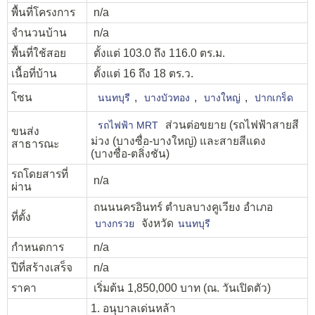
พื้นที่โครงการ
n/a
จำนวนบ้าน
n/a
พื้นที่ใช้สอย
ตั้งแต่ 103.0 ถึง 116.0 ตร.ม.
เนื้อที่บ้าน
ตั้งแต่ 16 ถึง 18 ตร.ว.
โซน
,
,
,
นนทบุรี
บางบัวทอง
บางใหญ่
ปากเกร็ด
ส่วนต่อขยาย (รถไฟฟ้าสายสี
รถไฟฟ้า MRT
ขนส่ง
ม่วง (บางซื่อ-บางใหญ่) และสายสีแดง
สาธารณะ
(บางซื่อ-ตลิ่งชัน)
รถโดยสารที่
n/a
ผ่าน
ถนนนครอินทร์ ตำบลบางคูเวียง อำเภอ
ที่ตั้ง
จังหวัด
บางกรวย
นนทบุรี
กำหนดการ
n/a
ปีที่สร้างเสร็จ
n/a
ราคา
เริ่มต้น 1,850,000 บาท (ณ. วันเปิดตัว)
1. อนุบาลเด่นหล้า