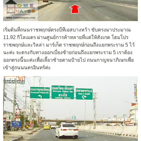
เริ่มต้นที่ถนนราชพฤกษ์ตรงบีทีเอสบางหว้า ขับตรงมาประมาณ
11.92 กิโลเมตร ผ่านศูนย์การค้าหลายที่แต่ให้สังเกต โฮมโปร
ราชพฤกษ์และวิลล่า มาร์เก็ต ราชพฤกษ์ก่อนถึงแยกพระราม 5 ไว้
นะค่ะ จะตรงกับทางออกเบี่ยงซ้ายก่อนถึงแยกพระราม 5 เราต้อง
ออกตรงนี้นะค่ะเพื่อเลี้ยวซ้ายตามป้ายไป ถนนกาญจนาภิเษกเพื่อ
เข้าสู่ถนนนครอินทร์ค่ะ