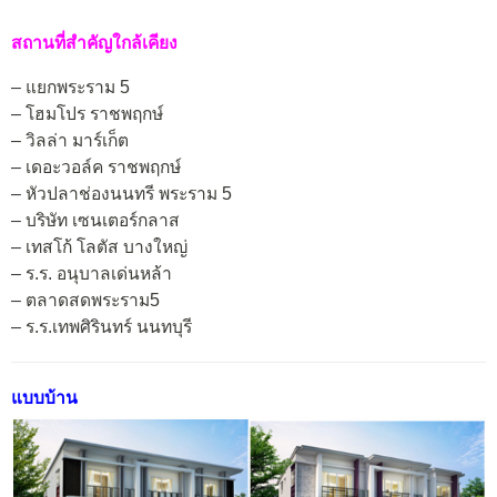
สถานที่สำคัญใกล้เคียง
– แยกพระราม 5
– โฮมโปร ราชพฤกษ์
– วิลล่า มาร์เก็ต
– เดอะวอล์ค ราชพฤกษ์
– หัวปลาช่องนนทรี พระราม 5
– บริษัท เซนเตอร์กลาส
– เทสโก้ โลตัส บางใหญ่
– ร.ร. อนุบาลเด่นหล้า
– ตลาดสดพระราม5
– ร.ร.เทพศิรินทร์ นนทบุรี
แบบบ้าน