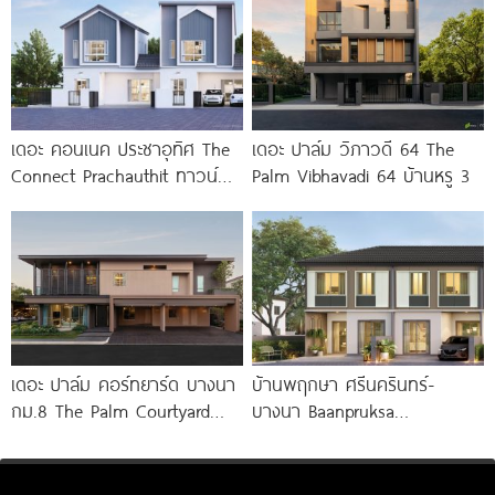
เดอะ คอนเนค ประชาอุทิศ The
เดอะ ปาล์ม วิภาวดี 64 The
Connect Prachauthit ทาวน์
Palm Vibhavadi 64 บ้านหรู 3
โฮมและบ้านสไตล์นอร์ดิก ทำเล
ศักยภาพซอยสุขสวัสดิ์ 78 ราคา
เริ่ม
เดอะ ปาล์ม คอร์ทยาร์ด บางนา
บ้านพฤกษา ศรีนครินทร์-
กม.8 The Palm Courtyard
บางนา Baanpruksa
Bangna KM.8
Srinakarin-Bangna ทาวน์โฮม
และบ้านแฝด ใกล้ Mega บางนา
เพียง 5