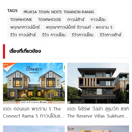
TAGS
PRUKSA TOWN NEXTS TIWANON-RAMA5
TOWNHOME
TOWNHOUSE
ทาวน์เฮ้าส์
ทาวน์โฮม
พฤกษาทาวน์เน็กซ์
พฤกษาทาวน์เน็กซ์ ติวานนท์ - พระราม 5
รีวิว ทาวน์เฮ้าส์
รีวิว ทาวน์โฮม
รีวิวทาวน์โฮม
รีวิวทาวเฮ้าส์
เรื่องที่เกี่ยวข้อง
เดอะ คอนเนค พระราม 5 The
เดอะ รีเซิร์ฟ วิลล่า สุขุมวิท 89/1
Connect Rama 5 ทาวน์โฮมและ
The Reserve Villas Sukhumvit
บ้านแฝดโครงการใหม่ บนทำเล
89/1
พระราม