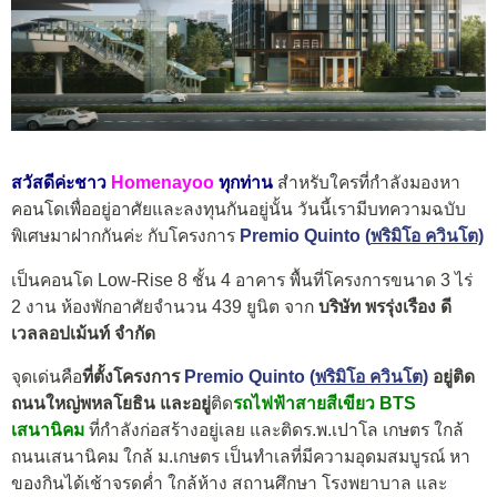
สวัสดีค่ะชาว
Homenayoo
ทุกท่าน
สำหรับใครที่กำลังมองหา
คอนโดเพื่ออยู่อาศัยและลงทุนกันอยู่นั้น วันนี้เรามีบทความฉบับ
พิเศษมาฝากกันค่ะ กับโครงการ
Premio Quinto (
พริมิโอ ควินโต)
เป็นคอนโด Low-Rise 8 ชั้น 4 อาคาร พื้นที่โครงการขนาด 3 ไร่
2 งาน ห้องพักอาศัยจำนวน 439 ยูนิต จาก
บริษัท พรรุ่งเรือง ดี
เวลลอปเม้นท์ จำกัด
จุดเด่นคือ
ที่ตั้งโครงการ
Premio Quinto (
พริมิโอ ควินโต)
อยู่ติด
ถนนใหญ่พหลโยธิน และอยู่
ติด
รถไฟฟ้าสายสีเขียว BTS
เสนานิคม
ที่กำลังก่อสร้างอยู่เลย และติดร.พ.เปาโล เกษตร ใกล้
ถนนเสนานิคม ใกล้ ม.เกษตร เป็นทำเลที่มีความอุดมสมบูรณ์ หา
ของกินได้เช้าจรดค่ำ ใกล้ห้าง สถานศึกษา โรงพยาบาล และ