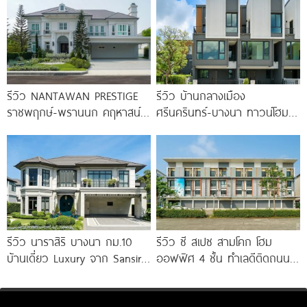
รีวิว NANTAWAN PRESTIGE
รีวิว บ้านกลางเมือง
ราชพฤกษ์-พรานนก คฤหาสน์
ศรีนครินทร์-บางนา ทาวน์โฮม 3
หรู French Chateau จาก LH
ชั้น 173 ตร.ม. พร้อม
เริ่ม
Penthouse
รีวิว นาราสิริ บางนา กม.10
รีวิว ซี สเปซ สามโคก โฮม
บ้านเดี่ยว Luxury จาก Sansiri
ออฟฟิศ 4 ชั้น ทำเลดีติดถนน
เพียง 56
ใหญ่ ใกล้ Makro