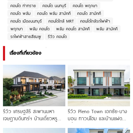
คอนโด ท่าทราย
คอนโด นนทบุรี
คอนโด พฤกษา
คอนโด พลัม
คอนโด พลัม สามัคคี
คอนโด สามัคคี
คอนโด เมืองนนทบุรี
คอนโดใกล้ MRT
คอนโดใกล้รถไฟฟ้า
พฤกษา
พลัม คอนโด
พลัม คอนโด สามัคคี
พลัม สามัคคี
รถไฟฟ้าสายสีชมพู
รีวิว คอนโด
เรื่องที่เกี่ยวข้อง
รีวิว เศรษฐสิริ สะพานมหา
รีวิว Pleno Town เอกชัย-บาง
เจษฎาบดินทร์ฯ บ้านเดี่ยวหรู
บอน ทาวน์โฮม และบ้านแฝด
สไตล์ Berlin Architecture​ ใกล้
เพื่อคนรุ่นใหม่ ใกล้ทางด่วน และ
รถไฟฟ้า และทางด่วน เริ่ม 15.9
Central 2