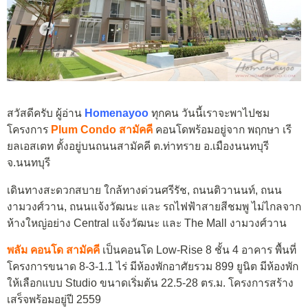
สวัสดีครับ ผู้อ่าน
Homenayoo
ทุกคน วันนี้เราจะพาไปชม
โครงการ
Plum Condo สามัคคี
คอนโดพร้อมอยู่จาก พฤกษา เรี
ยลเอสเตท ตั้งอยู่บนถนนสามัคคี ต.ท่าทราย อ.เมืองนนทบุรี
จ.นนทบุรี
เดินทางสะดวกสบาย ใกล้ทางด่วนศรีรัช, ถนนติวานนท์, ถนน
งามวงศ์วาน, ถนนแจ้งวัฒนะ และ รถไฟฟ้าสายสีชมพู ไม่ไกลจาก
ห้างใหญ่อย่าง Central แจ้งวัฒนะ และ The Mall งามวงศ์วาน
พลัม คอนโด สามัคคี
เป็นคอนโด Low-Rise 8 ชั้น 4 อาคาร พื้นที่
โครงการขนาด 8-3-1.1 ไร่ มีห้องพักอาศัยรวม 899 ยูนิต มีห้องพัก
ให้เลือกแบบ Studio ขนาดเริ่มต้น 22.5-28 ตร.ม. โครงการสร้าง
เสร็จพร้อมอยู่ปี 2559