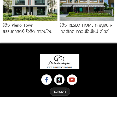
รีวิว Pleno Town
รีวิว RESEO HOME กาญจนา-
ธรรมศาสตร์-รังสิต ทาวน์โฮม
เวสต์เกต ทาวน์โฮมใหม่ สไตล์
และบ้านแฝด 2 ชั้น ใกล้
Fusion Japanese พร้อมชั้น
ม.ธรรมศาสตร์
ลอย* ทำเลดี
แลกลิงค์