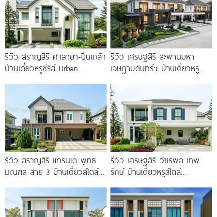
รีวิว สราญสิริ ศาลายา-ปิ่นเกล้า
รีวิว เศรษฐสิริ สะพานมหา
บ้านเดี่ยวหรูซีรีส์ Urban
เจษฎาบดินทร์ฯ บ้านเดี่ยวหรู
Farmhouse พร้อมเพดาน
สไตล์ Berlin Architecture​ ใกล้
Double Volume ทำเลติดถนน
รถไฟฟ้า และทางด่วน เริ่ม 15.9
ใหญ่
รีวิว สราญสิริ แกรนเด พุทธ
รีวิว เศรษฐสิริ วัชรพล-เทพ
มณฑล สาย 3 บ้านเดี่ยวสไตล์
รักษ์ บ้านเดี่ยวหรูสไตล์
Modern Farmhouse 100
Georgian ส่วนกลางใหญ่วิว
ทะเลสาบ ทำเลใกล้รถไฟฟ้า และ
ทางด่วน 3 สาย