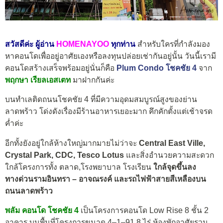
สวัสดีค่ะ ผู้อ่าน
HOMENAYOO
ทุกท่าน
สำหรับใครที่กำลังมอง
หาคอนโดเพื่ออยู่อาศัยเองหรือลงทุนปล่อยเช่ากันอยู่นั้น วันนี้เรามี
คอนโดสร้างเสร็จพร้อมอยู่นั่นก็คือ
Plum Condo โชคชัย 4
จาก
พฤกษา เรียลเอสเตท
มาฝากกันค่ะ
บนทำเลติดถนนโชคชัย 4 ที่มีความอุดมสมบูรณ์สูงของย่าน
ลาดพร้าว โด่งดังเรื่องมีร้านอาหารเยอะมาก คึกคักตั้งแต่เช้าจรด
ค่ำค่ะ
อีกทั้งยังอยู่ใกล้ห้างใหญ่มากมายไม่ว่าจะ
Central East Ville,
Crystal Park, CDC, Tesco Lotus
และสิ่งอำนวยความสะดวก
ใกล้โครงการทั้ง ตลาด,โรงพยาบาล โรงเรียน
ใกล้จุดขึ้นลง
ทางด่วนรามอินทรา – อาจณรงค์ และรถไฟฟ้าสายสีเหลืองบน
ถนนลาดพร้าว
พลัม คอนโด โชคชัย 4
เป็นโครงการคอนโด Low Rise 8 ชั้น 2
อาคาร บนพื้นที่โครงการขนาด 4–1–91.8 ไร่ ห้องพักอาศัยรวม