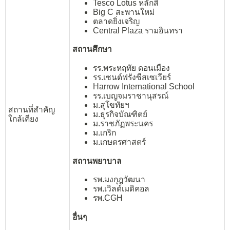
Tesco Lotus หลักสี่
Big C สะพานใหม่
ตลาดยิ่งเจริญ
Central Plaza รามอินทรา
สถานศึกษา
รร.พระหฤทัย ดอนเมือง
รร.เซนต์ฟรังซีสเซเวียร์
Harrow International School
รร.เบญจมราชานุสรณ์
ม.สุโขทัยฯ
สถานที่สำคัญ
ม.ธุรกิจบัณฑิตย์
ใกล้เคียง
ม.ราชภัฏพระนคร
ม.เกริก
ม.เกษตรศาสตร์
สถานพยาบาล
รพ.มงกุฎวัฒนา
รพ.เวิลด์เมดิคอล
รพ.CGH
อื่นๆ