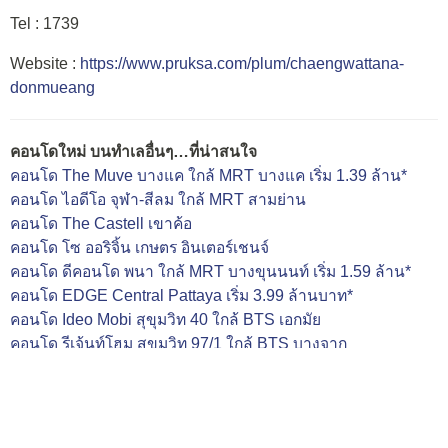
Tel : 1739
Website :
https://www.pruksa.com/plum/chaengwattana-
donmueang
คอนโดใหม่ บนทำเลอื่นๆ…ที่น่าสนใจ
คอนโด The Muve บางแค ใกล้ MRT บางแค เริ่ม 1.39 ล้าน*
คอนโด ไอดีโอ จุฬา-สีลม ใกล้ MRT สามย่าน
คอนโด The Castell เขาค้อ
คอนโด โซ ออริจิ้น เกษตร อินเตอร์เชนจ์
คอนโด ดีคอนโด พนา ใกล้ MRT บางขุนนนท์ เริ่ม 1.59 ล้าน*
คอนโด EDGE Central Pattaya เริ่ม 3.99 ล้านบาท*
คอนโด Ideo Mobi สุขุมวิท 40 ใกล้ BTS เอกมัย
คอนโด รีเจ้นท์โฮม สุขุมวิท 97/1 ใกล้ BTS บางจาก
คอนโด SENA Eco Town รังสิต สเตชั่น เริ่ม 899,000 บาท*
คอนโด Kalm Penthouse Ari เริ่ม 16.9-32 ล้าน*
คอนโดมี นวนคร
คอนโด THE BASE สะพานใหม่