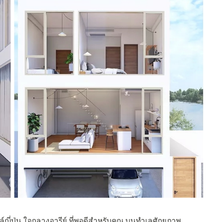
ล์ญี่ปุ่น ใจกลางอารีย์ ที่พอดีสำหรับคุณ บนทำเลศักยภาพ