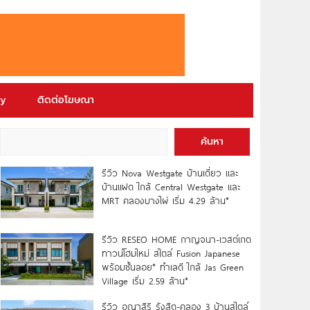
ry
ติดต่อโฆษณา
ค้นหา
รีวิว Nova Westgate บ้านเดี่ยว และ
บ้านแฝด ใกล้ Central Westgate และ
MRT คลองบางไผ่ เริ่ม 4.29 ล้าน*
รีวิว RESEO HOME กาญจนา-เวสต์เกต
ทาวน์โฮมใหม่ สไตล์ Fusion Japanese
พร้อมชั้นลอย* ทำเลดี ใกล้ Jas Green
Village เริ่ม 2.59 ล้าน*
รีวิว อณาสิริ รังสิต-คลอง 3 บ้านสไตล์