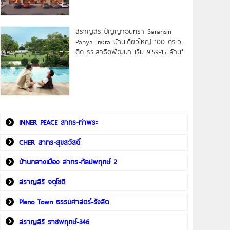
สราญสิริ ปัญญาอินทรา Saransiri
Panya Indra บ้านเดี่ยวใหญ่ 100 ตร.ว.
ดิด รร.สาธิตพัฒนา เริ่ม 9.59-15 ล้าน*
INNER PEACE สาทร-ท่าพระ
CHER สาทร-สุขสวัสดิ์
บ้านกลางเมือง สาทร-กัลปพฤกษ์ 2
สราญสิริ จตุโชติ
Pleno Town ธรรมศาสตร์-รังสิต
สราญสิริ ราชพฤกษ์-346