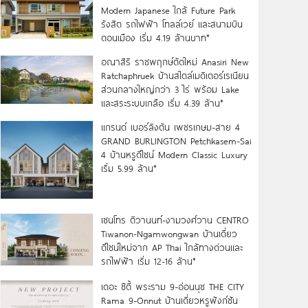
Modern Japanese ใกล้ Future Park
รังสิต รถไฟฟ้า โทลล์เวย์ และสนามบิน
ดอนเมือง เริ่ม 4.19 ล้านบาท*
อณาสิริ ราชพฤกษ์ตัดใหม่ Anasiri New
Ratchaphruek บ้านสไตล์เมดิเตอร์เรเนียน
ส่วนกลางใหญ่กว่า 3 ไร่ พร้อม Lake
และสระระบบเกลือ เริ่ม 4.39 ล้าน*
แกรนด์ เบอร์ลิงตัน เพชรเกษม-สาย 4
GRAND BURLINGTON Petchkasem-Sai
4 บ้านหรูดีไซน์ Modern Classic Luxury
เริ่ม 5.99 ล้าน*
เซนโทร ติวานนท์-งามวงศ์วาน CENTRO
Tiwanon-Ngamwongwan บ้านเดี่ยว
ดีไซน์ใหม่จาก AP Thai ใกล้ทางด่วนและ
รถไฟฟ้า เริ่ม 12-16 ล้าน*
เดอะ ซิตี้ พระราม 9-อ่อนนุช THE CITY
Rama 9-Onnut บ้านเดี่ยวหรูฟังก์ชัน