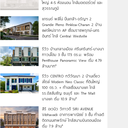
ใหญ่ 4-5 ห้องนอน ใกล้มอเตอร์เวย์ และ
สุวรรณภูมิ
แกรนด์ พลีโน่ ปิ่นเกล้า-จรัญฯ 2
Grande Pleno Pinkloa-Charan 2 บ้าน
แฝดใหม่จาก AP เชื่อมราชพฤกษ์-นคร
อินทร์ ใกล้ Central Westville
รีวิว บ้านกลางเมือง ศรีนครินทร์-บางนา
ทาวน์โฮม 3 ชั้น 173 ตร.ม. พร้อม
Penthouse Panoramic View เริ่ม 4.79
ล้านบาท*
รีวิว CENTRO ทวีวัฒนา 2 บ้านเดี่ยว
สไตล์ Modern Neo Classic ที่ดินใหญ่
100 ตร.ว. + ทำเลเชื่อมบางแค ใกล้
รร.อัสสัมชัญ ธนบุรี และ The Mall
บางแค เริ่ม 10.9 ล้าน*
สิริ อเวนิว วิภาวดี SIRI AVENUE
Vibhavadi อาคารพาณิชย์ 3 ชั้น ทำเลดี
ติดถนนเทพรักษ์ ใกล้สนามบินดอนเมือง
เริ่ม 7.9 ล้าน*