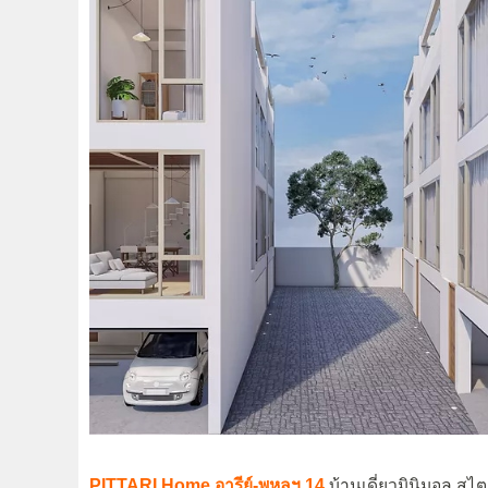
PITTARI Home อารีย์-พหลฯ 14
บ้านเดี่ยวมินิมอล สไต