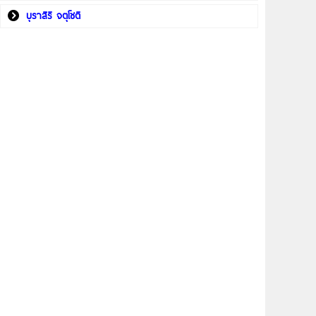
บุราสิริ จตุโชติ