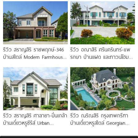
MEGA บางนา เพียง
รีวิว สราญสิริ ราชพฤกษ์-346
รีวิว อณาสิริ ศรีนครินทร์-แพ
บ้านสไตล์ Modern Farmhouse​
รกษา บ้านแฝด และทาวน์โฮม
ติดถนนใหญ่ราชพฤกษ์ (ตัดใหม่)​
สไตล์เมอร์ดิเตอร์เรเนียน​ ใกล้
เริ่ม 5.99
ทางด่วน และ BTS แพรกษา
รีวิว สราญสิริ ศาลายา-ปิ่นเกล้า
รีวิว ณริณสิริ กรุงเทพกรีฑา
บ้านเดี่ยวหรูซีรีส์ Urban
บ้านเดี่ยวหรูสไตล์ Georgian
Farmhouse พร้อมเพดาน
Revival ใกล้ รร.นานาชาติ
Double Volume ทำเลติดถนน
Brighton College