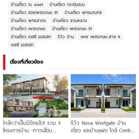
บ้านเดี่ยว Sc asset
บ้านเดี่ยว กระทุ่มแบน
บ้านเดี่ยว ซอยเพชรเกษม 91
บ้านเดี่ยว พุทธมณฑล
บ้านเดี่ยว พุทธสาคร
บ้านเดี่ยว สวนหลวง
บ้านเดี่ยว เพชรเกษม
บ้านเดี่ยว เพชรเกษม 91
บ้านเดี่ยว เอสซี แอสเสท
รีวิว บ้าน
เพฟ เพชรเกษม-สาย 4
เอสซี แอสเสท
เรื่องที่เกี่ยวข้อง
ใกล้กว่านี้ไม่มีอีกแล้ว! รวม 3
รีวิว Nova Westgate บ้าน
โครงการบ้าน -ทาวน์โฮม
เดี่ยว และบ้านแฝด ใกล้ Central
คุณภาพจาก AP บนทำเลหลัง
Westgate และ MRT