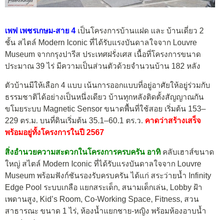
เพฟ เพชรเกษม-สาย 4
เป็นโครง
การบ้านแฝด และ บ้านเดี่ยว
2
ชั้น สไตล์
Modern Iconic ที่ได้รับแรงบันดาลใจจาก Louvre
Museum จากกรุงปารีส ประเทศฝรั่งเศส
เนื้อที่โครงการขนาด
ประมาณ
39
ไร่ มีความเป็นส่วนตัวด้วยจำนวนบ้าน
182
หลัง
ตัวบ้านมีให้เลือก 4 แบบ เน้นการออกแบบที่อยู่อาศัยให้อยู่ร่วมกับ
ธรรมชาติได้อย่างเป็นหนึ่งเดียว บ้านทุกหลังติดตั้งสัญญาณกัน
ขโมยระบบ Magnetic Sensor ขนาดพื้นที่ใช้สอย เริ่มต้น
153
–
229
ตร.ม. บนที่ดินเริ่มต้น
35
.
1
–
60
.
1
ตร.ว.
คาดว่าสร้างเสร็จ
พร้อมอยู่ทั้งโครงการในปี 2567
สิ่งอำนวยความสะดวกในโครงการครบครัน อาทิ
คลับเฮาส์ขนาด
ใหญ่ สไตล์ Modern Iconic ที่ได้รับแรงบันดาลใจจาก Louvre
Museum พร้อมฟังก์ชันรองรับครบครัน ได้แก่ สระว่ายน้ำ Infinity
Edge Pool ระบบเกลือ แยกสระเด็ก, สนามเด็กเล่น, Lobby ฝ้า
เพดานสูง, Kid’s Room, Co-Working Space, Fitness, สวน
สาธารณะ ขนาด 1 ไร่, ห้องน้ำแยกชาย-หญิง พร้อมห้องอาบน้ำ