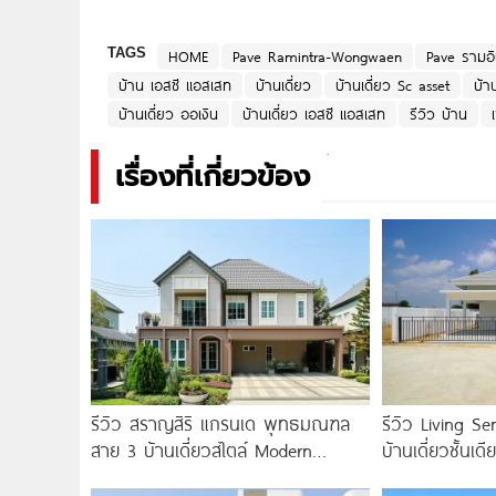
TAGS
HOME
Pave Ramintra-Wongwaen
Pave รามอ
บ้าน เอสซี แอสเสท
บ้านเดี่ยว
บ้านเดี่ยว Sc asset
บ้า
บ้านเดี่ยว ออเงิน
บ้านเดี่ยว เอสซี แอสเสท
รีวิว บ้าน
เรื่องที่เกี่ยวข้อง
รีวิว สราญสิริ แกรนเด พุทธมณฑล
รีวิว Living S
สาย 3 บ้านเดี่ยวสไตล์ Modern
บ้านเดี่ยวชั้นเด
Farmhouse 100
EEC ใกล้สุขุมวิ