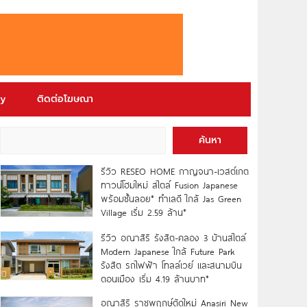
ry
ติดต่อโฆษณา
ค้นหา
รีวิว RESEO HOME กาญจนา-เวสต์เกต
ทาวน์โฮมใหม่ สไตล์ Fusion Japanese
พร้อมชั้นลอย* ทำเลดี ใกล้ Jas Green
Village เริ่ม 2.59 ล้าน*
รีวิว อณาสิริ รังสิต-คลอง 3 บ้านสไตล์
Modern Japanese ใกล้ Future Park
รังสิต รถไฟฟ้า โทลล์เวย์ และสนามบิน
ดอนเมือง เริ่ม 4.19 ล้านบาท*
อณาสิริ ราชพฤกษ์ตัดใหม่ Anasiri New