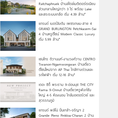
Ratchaphruek บ้านสไตล์เมดิเตอร์เรเนียน
ส่วนกลางใหญ่กว่า 3 ไร่ พร้อม Lake
และสระระบบเกลือ เริ่ม 4.39 ล้าน*
แกรนด์ เบอร์ลิงตัน เพชรเกษม-สาย 4
GRAND BURLINGTON Petchkasem-Sai
4 บ้านหรูดีไซน์ Modern Classic Luxury
เริ่ม 5.99 ล้าน*
เซนโทร ติวานนท์-งามวงศ์วาน CENTRO
Tiwanon-Ngamwongwan บ้านเดี่ยว
ดีไซน์ใหม่จาก AP Thai ใกล้ทางด่วนและ
รถไฟฟ้า เริ่ม 12-16 ล้าน*
เดอะ ซิตี้ พระราม 9-อ่อนนุช THE CITY
Rama 9-Onnut บ้านเดี่ยวหรูฟังก์ชัน
ใหญ่ 4-5 ห้องนอน ใกล้มอเตอร์เวย์ และ
สุวรรณภูมิ
แกรนด์ พลีโน่ ปิ่นเกล้า-จรัญฯ 2
Grande Pleno Pinkloa-Charan 2 บ้าน