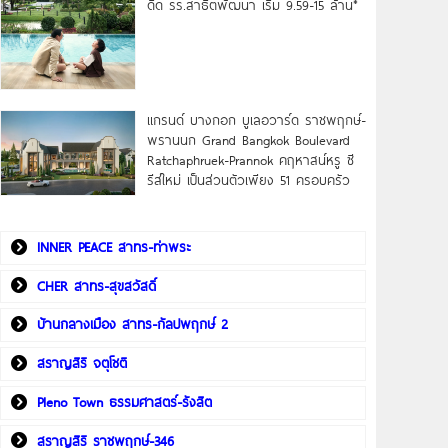
ดิด รร.สาธิตพัฒนา เริ่ม 9.59-15 ล้าน*
แกรนด์ บางกอก บูเลอวาร์ด ราชพฤกษ์-
พรานนก Grand Bangkok Boulevard
Ratchaphruek-Prannok คฤหาสน์หรู ซี
รีส์ใหม่ เป็นส่วนตัวเพียง 51 ครอบครัว
INNER PEACE สาทร-ท่าพระ
CHER สาทร-สุขสวัสดิ์
บ้านกลางเมือง สาทร-กัลปพฤกษ์ 2
สราญสิริ จตุโชติ
Pleno Town ธรรมศาสตร์-รังสิต
สราญสิริ ราชพฤกษ์-346