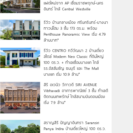
แฝดใหม่จาก AP เชื่อมราชพฤกษ์-นคร
อินทร์ ใกล้ Central Westville
รีวิว บ้านกลางเมือง ศรีนครินทร์-บางนา
ทาวน์โฮม 3 ชั้น 173 ตร.ม. พร้อม
Penthouse Panoramic View เริ่ม 4.79
ล้านบาท*
รีวิว CENTRO ทวีวัฒนา 2 บ้านเดี่ยว
สไตล์ Modern Neo Classic ที่ดินใหญ่
100 ตร.ว. + ทำเลเชื่อมบางแค ใกล้
รร.อัสสัมชัญ ธนบุรี และ The Mall
บางแค เริ่ม 10.9 ล้าน*
สิริ อเวนิว วิภาวดี SIRI AVENUE
Vibhavadi อาคารพาณิชย์ 3 ชั้น ทำเลดี
ติดถนนเทพรักษ์ ใกล้สนามบินดอนเมือง
เริ่ม 7.9 ล้าน*
สราญสิริ ปัญญาอินทรา Saransiri
Panya Indra บ้านเดี่ยวใหญ่ 100 ตร.ว.