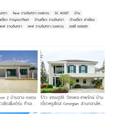
ินทรา
Pave รามอินทรา-วงแหวน
SC ASSET
บ้าน
นเดี่ยว กาญจนาภิเษก
บ้านเดี่ยว รามอินทรา
บ้านเดี่ยว สายไหม
เพฟ รามอินทรา
เพฟ รามอินทรา-วงแหวน
เอสซี แอสเสท
ense 2 บ้านฉาง-ระยอง
รีวิว เศรษฐสิริ วัชรพล-เทพรักษ์ บ้าน
ียวสไตล์โมเดิร์น ทำเล
เดี่ยวหรูสไตล์ Georgian ส่วนกลางใหญ่
ท มอเตอร์เวย์
วิวทะเลสาบ ทำเลใกล้รถไฟฟ้า และ