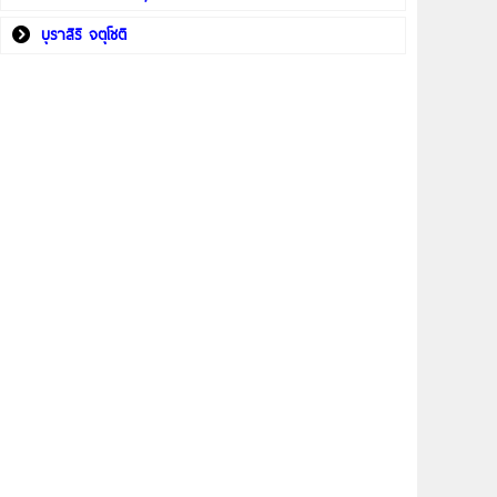
บุราสิริ จตุโชติ