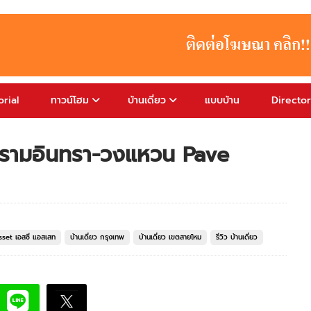
rial
ทาวน์โฮม
บ้านเดี่ยว
แบบบ้าน
Directo
พฟ รามอินทรา-วงแหวน Pave
Asset เอสซี แอสเสท
บ้านเดี่ยว กรุงเทพ
บ้านเดี่ยว เขตสายไหม
รีวิว บ้านเดี่ยว