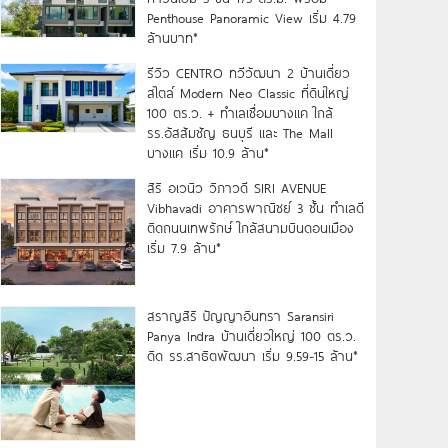
Penthouse Panoramic View เริ่ม 4.79
ล้านบาท*
รีวิว CENTRO ทวีวัฒนา 2 บ้านเดี่ยว
สไตล์ Modern Neo Classic ที่ดินใหญ่
100 ตร.ว. + ทำเลเชื่อมบางแค ใกล้
รร.อัสสัมชัญ ธนบุรี และ The Mall
บางแค เริ่ม 10.9 ล้าน*
สิริ อเวนิว วิภาวดี SIRI AVENUE
Vibhavadi อาคารพาณิชย์ 3 ชั้น ทำเลดี
ติดถนนเทพรักษ์ ใกล้สนามบินดอนเมือง
เริ่ม 7.9 ล้าน*
สราญสิริ ปัญญาอินทรา Saransiri
Panya Indra บ้านเดี่ยวใหญ่ 100 ตร.ว.
ดิด รร.สาธิตพัฒนา เริ่ม 9.59-15 ล้าน*