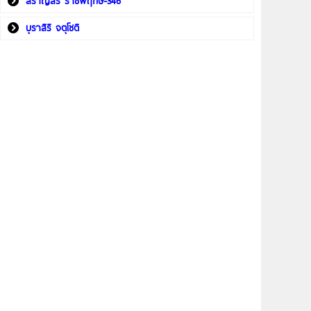
สราญสิริ ราชพฤกษ์-346
บุราสิริ จตุโชติ