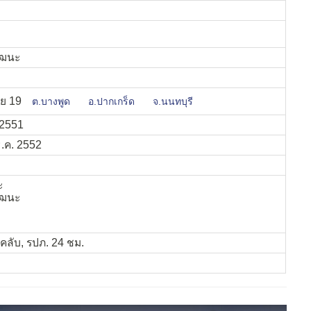
ัฒนะ
ย 19
ต.บางพูด
อ.ปากเกร็ด
จ.นนทบุรี
. 2551
ธ.ค. 2552
ะ
ัฒนะ
ตคลับ, รปภ. 24 ชม.