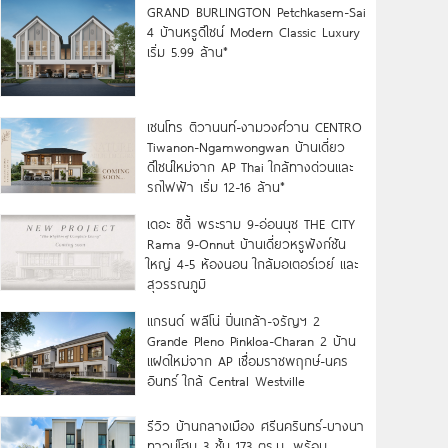
GRAND BURLINGTON Petchkasem-Sai
4 บ้านหรูดีไซน์ Modern Classic Luxury
เริ่ม 5.99 ล้าน*
เซนโทร ติวานนท์-งามวงศ์วาน CENTRO
Tiwanon-Ngamwongwan บ้านเดี่ยว
ดีไซน์ใหม่จาก AP Thai ใกล้ทางด่วนและ
รถไฟฟ้า เริ่ม 12-16 ล้าน*
เดอะ ซิตี้ พระราม 9-อ่อนนุช THE CITY
Rama 9-Onnut บ้านเดี่ยวหรูฟังก์ชัน
ใหญ่ 4-5 ห้องนอน ใกล้มอเตอร์เวย์ และ
สุวรรณภูมิ
แกรนด์ พลีโน่ ปิ่นเกล้า-จรัญฯ 2
Grande Pleno Pinkloa-Charan 2 บ้าน
แฝดใหม่จาก AP เชื่อมราชพฤกษ์-นคร
อินทร์ ใกล้ Central Westville
รีวิว บ้านกลางเมือง ศรีนครินทร์-บางนา
ทาวน์โฮม 3 ชั้น 173 ตร.ม. พร้อม