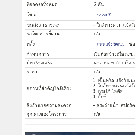
ที่จอดรถทั้งหมด
2 คัน
โซน
นนทบุรี
ขนส่งสาธารณะ
– ใกล้ทางด่วน แจ้งว
รถโดยสารที่ผ่าน
n/a
ที่ตั้ง
ซอ
ถนนแจ้งวัฒนะ
กำหนดการ
เริ่มก่อสร้างเมื่อ ก.พ
ปีที่สร้างเสร็จ
คาดว่าจะแล้วเสร็จ 
ราคา
n/a
1. เซ็นทรัล แจ้งวัฒน
2. ใกล้ทางด่วนแจ้งว
สถานที่สำคัญใกล้เคียง
3. เทสโก้ โลตัส
4. บิ๊กซี
สิ่งอำนวยความสะดวก
– สระว่ายน้ำ, สปอร์
จุดเด่นของโครงการ
n/a