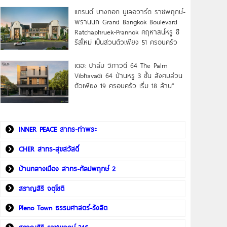
แกรนด์ บางกอก บูเลอวาร์ด ราชพฤกษ์-
พรานนก Grand Bangkok Boulevard
Ratchaphruek-Prannok คฤหาสน์หรู ซี
รีส์ใหม่ เป็นส่วนตัวเพียง 51 ครอบครัว
เดอะ ปาล์ม วิภาวดี 64 The Palm
Vibhavadi 64 บ้านหรู 3 ชั้น สังคมส่วน
ตัวเพียง 19 ครอบครัว เริ่ม 18 ล้าน*
INNER PEACE สาทร-ท่าพระ
CHER สาทร-สุขสวัสดิ์
บ้านกลางเมือง สาทร-กัลปพฤกษ์ 2
สราญสิริ จตุโชติ
Pleno Town ธรรมศาสตร์-รังสิต