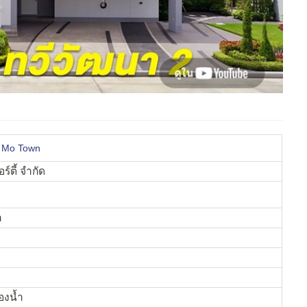
a Mo Town
ร์ตี้ จำกัด
า
องน้ำ