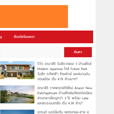
ry
ติดต่อโฆษณา
ค้นหา
รีวิว อณาสิริ รังสิต-คลอง 3 บ้านสไตล์
Modern Japanese ใกล้ Future Park
รังสิต รถไฟฟ้า โทลล์เวย์ และสนามบิน
ดอนเมือง เริ่ม 4.19 ล้านบาท*
อณาสิริ ราชพฤกษ์ตัดใหม่ Anasiri New
Ratchaphruek บ้านสไตล์เมดิเตอร์เรเนียน
ส่วนกลางใหญ่กว่า 3 ไร่ พร้อม Lake
และสระระบบเกลือ เริ่ม 4.39 ล้าน*
แกรนด์ เบอร์ลิงตัน เพชรเกษม-สาย 4