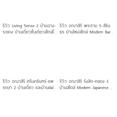
รีวิว Living Sense 2 บ้านฉาง-
รีวิว อณาสิริ พระราม 5-สิริน
ระยอง บ้านเดี่ยวชั้นเดียวสไตล์โม
ธร บ้านใหม่สไตล์ Modern Barn
เดิร์น ทำเล EEC ใกล้สุขุมวิท
House ใกล้ทางด่วนศรีรัช
มอเตอร์เวย์
รีวิว อณาสิริ ศรีนครินทร์-แพ
รีวิว อณาสิริ รังสิต-คลอง 3
รกษา 2 บ้านเดี่ยว และบ้านแฝด
บ้านสไตล์ Modern Japanese
ดีไซน์ LAGOM ใกล้ BTS
ใกล้ Future Park