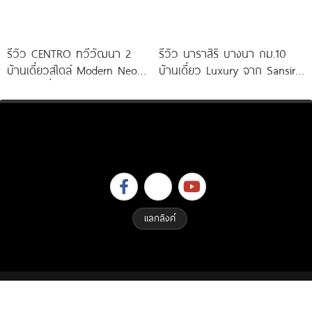
รีวิว CENTRO ทวีวัฒนา 2
รีวิว นาราสิริ บางนา กม.10
บ้านเดี่ยวสไตล์ Modern Neo
บ้านเดี่ยว Luxury จาก Sansiri
Classic ที่ดินใหญ่ 100
เพียง 56
แลกลิงค์
Copyright © 2023 All Right Reserved. Designed By
ETHAIWEB.COM