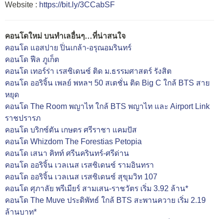
Website :
https://bit.ly/3CCabSF
คอนโดใหม่ บนทำเลอื่นๆ…ที่น่าสนใจ
คอนโด แอสปาย ปิ่นเกล้า-อรุณอมรินทร์
คอนโด ฟีล ภูเก็ต
คอนโด เทอร์ร่า เรสซิเดนซ์ ติด ม.ธรรมศาสตร์ รังสิต
คอนโด ออริจิ้น เพลย์ พหลฯ 50 สเตชั่น ติด Big C ใกล้ BTS สาย
หยุด
คอนโด The Room พญาไท ใกล้ BTS พญาไท และ Airport Link
ราชปรารภ
คอนโด บริกซ์ตัน เกษตร ศรีราชา แคมปัส
คอนโด Whizdom The Forestias Petopia
คอนโด เสนา คิทท์ ศรีนครินทร์-ศรีด่าน
คอนโด ออริจิ้น เวลเนส เรสซิเดนซ์ รามอินทรา
คอนโด ออริจิ้น เวลเนส เรสซิเดนซ์ สุขุมวิท 107
คอนโด ศุภาลัย พรีเมียร์ สามเสน-ราชวัตร เริ่ม 3.92 ล้าน*
คอนโด The Muve ประดิพัทธ์ ใกล้ BTS สะพานควาย เริ่ม 2.19
ล้านบาท*