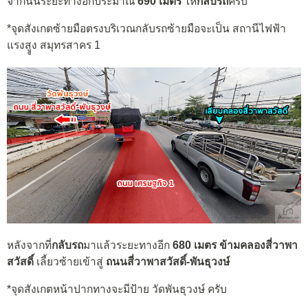
จากนั้นระยะทางอีกประมาณ
690 เมตร
ให้
กลับรถ
ครับ
*จุดสังเกตซ้ายมือตรงบริเวณกลับรถซ้ายมือจะเป็น สถานีไฟฟ้า
แรงสููง สมุทรสาคร 1
หลังจากที่
กลับรถ
มาแล้วระยะทางอีก
680 เมตร
ข้ามคลองสี่วาพา
สวัสดิ์
เลี้ยวซ้ายเข้าสู่
ถนนสี่วาพาสวัสดิ์-พันธุวงษ์
*จุดสังเกตหน้าปากทางจะมีป้าย วัดพันธุวงษ์ ครับ