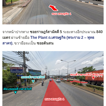
จากหน้าปากทาง
ซอยราษฎร์สามัคคี 5
ระยะทางอีกประมาณ
840
เมตร
ผ่านซ้ายมือ
The Plant ถ.เศรษฐกิจ (พระราม 2 – พุทธ
สาคร)
, ขวามือจะเป็น
ซอยต้นสน