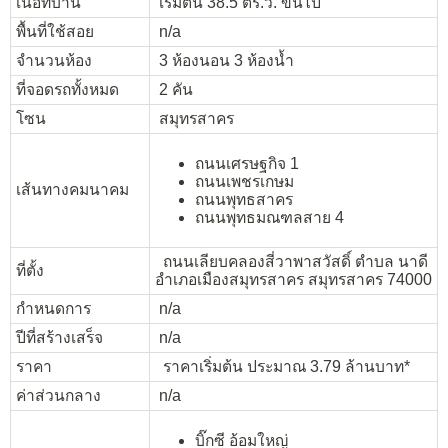
เนื้อที่บ้าน
เริ่มต้น 38.5 ตร.ว. ขึ้นไป
พื้นที่ใช้สอย
n/a
จำนวนห้อง
3 ห้องนอน 3 ห้องน้ำ
ที่จอดรถทั้งหมด
2 คัน
โซน
สมุทรสาคร
ถนนเศรษฐกิจ 1
ถนนเพชรเกษม
เส้นทางคมนาคม
ถนนพุทธสาคร
ถนนพุทธมณฑลสาย 4
ถนนเลียบคลองสี่วาพาสวัสดิ์
ตำบล นาดี
ที่ตั้ง
อำเภอเมืองสมุทรสาคร สมุทรสาคร 74000
กำหนดการ
n/a
ปีที่สร้างเสร็จ
n/a
ราคา
ราคาเริ่มต้น ประมาณ 3.79 ล้านบาท*
ค่าส่วนกลาง
n/a
บิ๊กซี อ้อมใหญ่