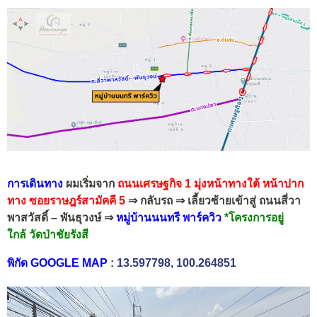
การเดินทาง
ผมเริ่มจาก
ถนนเศรษฐกิจ 1
มุ่งหน้าทางใต้
หน้าปาก
ทาง ซอยราษฎร์สามัคคี 5
⇒ กลับรถ ⇒ เลี้ยวซ้ายเข้าสู่ ถนนสี่วา
พาสวัสดิ์ – พันธุวงษ์ ⇒
หมู่บ้านนนทรี พาร์ควิว
*โครงการอยู่
ใกล้ วัดป่าชัยรังสี
พิกัด GOOGLE MAP
:
13.597798, 100.264851