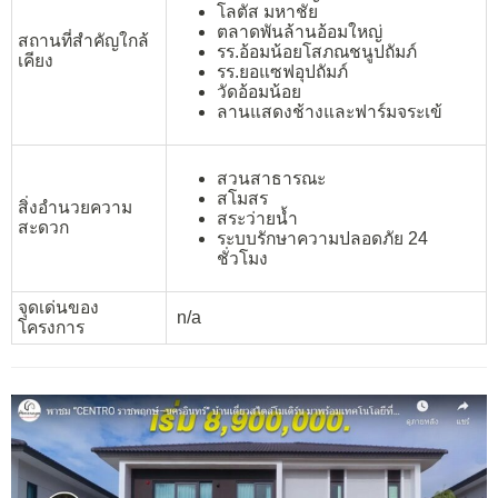
โลตัส มหาชัย
ตลาดพันล้านอ้อมใหญ่
สถานที่สำคัญใกล้
รร.อ้อมน้อยโสภณชนูปถัมภ์
เคียง
รร.ยอแซฟอุปถัมภ์
วัดอ้อมน้อย
ลานแสดงช้างและฟาร์มจระเข้
สวนสาธารณะ
สโมสร
สิ่งอำนวยความ
สระว่ายน้ำ
สะดวก
ระบบรักษาความปลอดภัย 24
ชั่วโมง
จุดเด่นของ
n/a
โครงการ