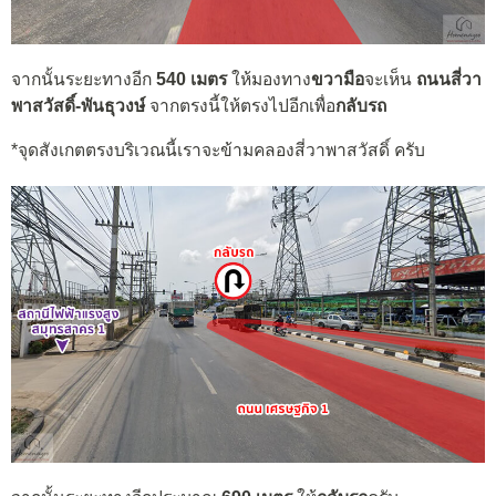
จากนั้นระยะทางอีก
540 เมตร
ให้มองทาง
ขวามือ
จะเห็น
ถนนสี่วา
พาสวัสดิ์-พันธุวงษ์
จากตรงนี้ให้ตรงไปอีกเพื่อ
กลับรถ
*จุดสังเกตตรงบริเวณนี้เราจะข้ามคลองสี่วาพาสวัสดิ์ ครับ