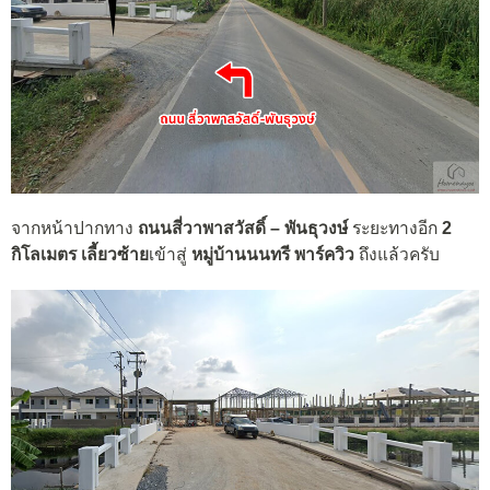
จากหน้าปากทาง
ถนนสี่วาพาสวัสดิ์ – พันธุวงษ์
ระยะทางอีก
2
กิโลเมตร เลี้ยวซ้าย
เข้าสู่
หมู่บ้านนนทรี พาร์ควิว
ถึงแล้วครับ