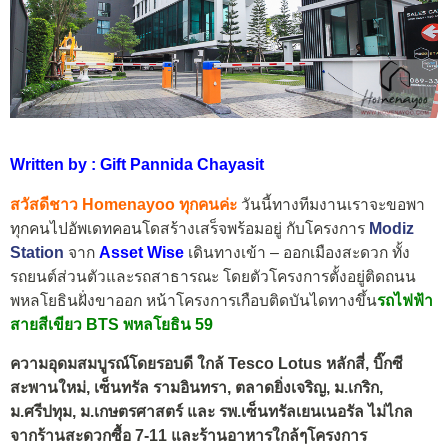
Written by : Gift Pannida Chayasit
สวัสดีชาว Homenayoo ทุกคนค่ะ
วันนี้ทางทีมงานเราจะขอพา
ทุกคนไปอัพเดทคอนโดสร้างเสร็จพร้อมอยู่ กับโครงการ
Modiz
Station
จาก
Asset Wise
เดินทางเข้า – ออกเมืองสะดวก ทั้ง
รถยนต์ส่วนตัวและรถสาธารณะ โดยตัวโครงการตั้งอยู่ติดถนน
พหลโยธินฝั่งขาออก หน้าโครงการเกือบติดบันไดทางขึ้น
รถไฟฟ้า
สายสีเขียว BTS พหลโยธิน 59
ความอุดมสมบูรณ์โดยรอบดี ใกล้ Tesco Lotus หลักสี่, บิ๊กซี
สะพานใหม่, เซ็นทรัล รามอินทรา, ตลาดยิ่งเจริญ, ม.เกริก,
ม.ศรีปทุม, ม.เกษตรศาสตร์ และ รพ.เซ็นทรัลเยนเนอรัล ไม่ไกล
จากร้านสะดวกซื้อ 7-11 และร้านอาหารใกล้ๆโครงการ