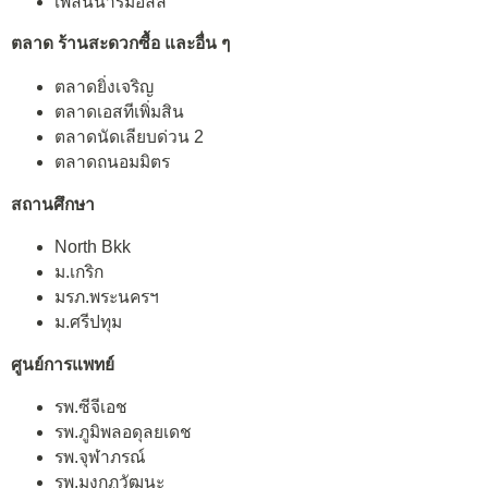
เพลินนารี่มอลล์
ตลาด ร้านสะดวกซื้อ และอื่น ๆ
ตลาดยิ่งเจริญ
ตลาดเอสทีเพิ่มสิน
ตลาดนัดเลียบด่วน 2
ตลาดถนอมมิตร
สถานศึกษา
North Bkk
ม.เกริก
มรภ.พระนครฯ
ม.ศรีปทุม
ศูนย์การแพทย์
รพ.ซีจีเอช
รพ.ภูมิพลอดุลยเดช
รพ.จุฬาภรณ์
รพ.มงกุฏวัฒนะ