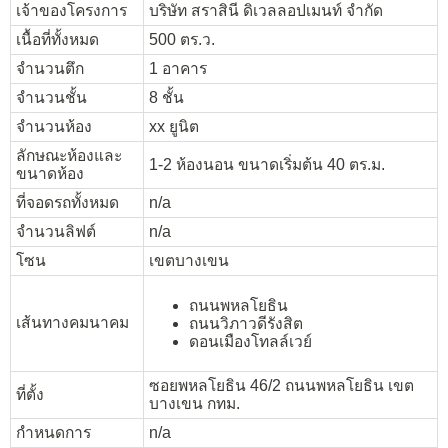
เจ้าของโครงการ
บริษัท สราสินี ดิเวลลอปเมนท์ จำกัด
เนื้อที่ทั้งหมด
500 ตร.ว.
จำนวนตึก
1 อาคาร
จำนวนชั้น
8 ชั้น
จำนวนห้อง
xx ยูนิต
ลักษณะห้องและ
1-2 ห้องนอน ขนาดเริ่มต้น 40 ตร.ม.
ขนาดห้อง
ที่จอดรถทั้งหมด
n/a
จำนวนลิฟต์
n/a
โซน
เขตบางเขน
ถนนพหลโยธิน
เส้นทางคมนาคม
ถนนวิภาวดีรังสิต
ดอนเมืองโทลล์เวย์
ซอยพหลโยธิน 46/2 ถนนพหลโยธิน เขต
ที่ตั้ง
บางเขน กทม.
กำหนดการ
n/a