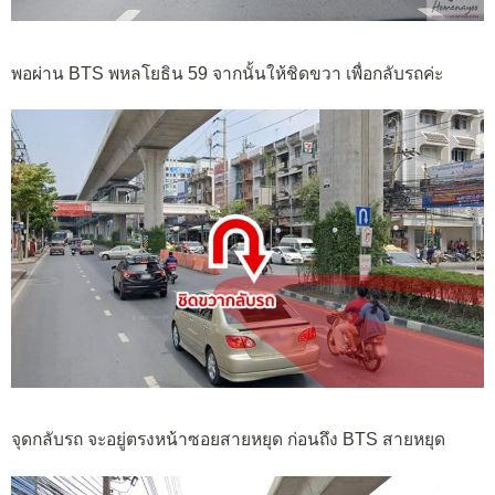
พอผ่าน BTS พหลโยธิน 59 จากนั้นให้ชิดขวา เพื่อกลับรถค่ะ
จุดกลับรถ จะอยู่ตรงหน้าซอยสายหยุด ก่อนถึง BTS สายหยุด