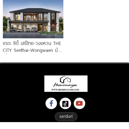
เดอะ ซิตี้ เสรีไทย-วงแหวน THE
CITY Serithai-Wongwaen บ้าน
เดี่ยวหรู ดีไซน์ใหม่ จาก AP
แลกลิงค์