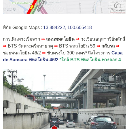
พิกัด Google Maps :
13.884222, 100.605418
การเดินทางเริ่มจาก
⇒
ถนนพหลโยธิน
⇒
วงเวียนอนุสาวรีย์หลักสี่
⇒
BTS วัดพระศรีมหาธาตุ
⇒
BTS พหลโยธิน 59
⇒
กลับรถ
⇒
ซอยพหลโยธิน 46/2
⇒
ขับตรงไป 300 เมตร* ถึงโครงการ
Casa
de Sansara พหลโยธิน 46/2
*ใกล้ BTS พหลโยธิน ทางออก 4