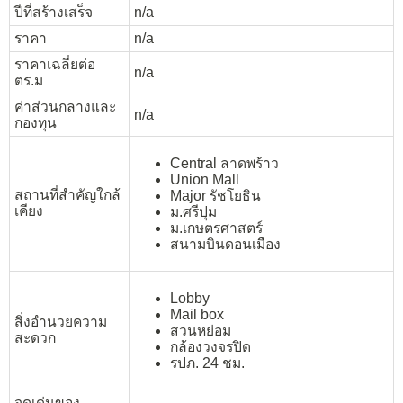
ปีที่สร้างเสร็จ
n/a
ราคา
n/a
ราคาเฉลี่ยต่อ
n/a
ตร.ม
ค่าส่วนกลางและ
n/a
กองทุน
Central ลาดพร้าว
Union Mall
สถานที่สำคัญใกล้
Major รัชโยธิน
เคียง
ม.ศรีปุม
ม.เกษตรศาสตร์
สนามบินดอนเมือง
Lobby
Mail box
สิ่งอำนวยความ
สวนหย่อม
สะดวก
กล้องวงจรปิด
รปภ. 24 ชม.
จุดเด่นของ