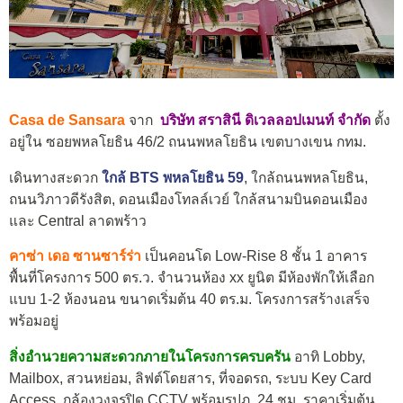
Casa de Sansara
จาก
บริษัท สราสินี ดิเวลลอปเมนท์ จำกัด
ตั้ง
อยู่ใน ซอยพหลโยธิน 46/2 ถนนพหลโยธิน เขตบางเขน กทม.
เดินทางสะดวก
ใกล้ BTS พหลโยธิน 59
, ใกล้ถนนพหลโยธิน,
ถนนวิภาวดีรังสิต, ดอนเมืองโทลล์เวย์ ใกล้สนามบินดอนเมือง
และ Central ลาดพร้าว
คาซ่า เดอ ซานซาร์ร่า
เป็นคอนโด Low-Rise 8 ชั้น 1 อาคาร
พื้นที่โครงการ 500 ตร.ว. จำนวนห้อง xx ยูนิต มีห้องพักให้เลือก
แบบ 1-2 ห้องนอน ขนาดเริ่มต้น 40 ตร.ม. โครงการสร้างเสร็จ
พร้อมอยู่
สิ่งอำนวยความสะดวกภายในโครงการครบครัน
อาทิ Lobby,
Mailbox, สวนหย่อม, ลิฟต์โดยสาร, ที่จอดรถ, ระบบ Key Card
Access, กล้องวงจรปิด CCTV พร้อมรปภ. 24 ชม. ราคาเริ่มต้น