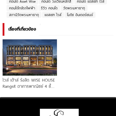
คอนโด Asset Wise
คอนโด วงเวียนหลักสี่
คอนโด แอสเซท ไวส์
คอนโดใกล้รถไฟฟ้า
รีวิว คอนโด
วัดพระมหาธาตุ
สถานีวัดพระมหาธาตุ
แอสเซท ไวส์
โมดิซ อินเตอร์เชนจ์
เรื่องที่เกี่ยวข้อง
ไวส์ เฮ้าส์ รังสิต WISE HOUSE
Rangsit อาคารพาณิชย์ 4 ชั้น
จาก