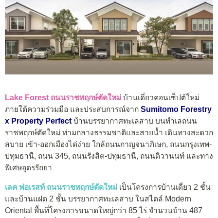
Lake Forest ถนนราชพฤกษ์ตัดใหม่
บ้านเดี่ยวคอนเซ็ปต์ใหม่
ภายใต้ความร่วมมือ และประสบการณ์จาก
Sumitomo Forestry
x Property Perfect
บ้านบรรยากาศทะเลสาบ บนทำเลถนน
ราชพฤกษ์ตัดใหม่ ท่ามกลางธรรมชาติและสายน้ำ เดินทางสะดวก
สบาย เข้า-ออกเมืองได่ง่าย ใกล้ถนนกาญจนาภิเษก, ถนนกรุงเทพ-
ปทุมธานี, ถนน 345, ถนนรังสิต-ปทุมธานี, ถนนติวานนท์ และทาง
พิเศษอุดรรัถยา
เลค ฟอเรสท์ ถนนราชพฤกษ์ตัดใหม่
เป็นโครงการบ้านเดี่ยว 2 ชั้น
และบ้านแฝด 2 ชั้น บรรยากาศทะเลสาบ ในสไตล์ Modern
Oriental พื้นที่โครงการขนาดใหญ่กว่า 85 ไร่ จำนวนบ้าน 487