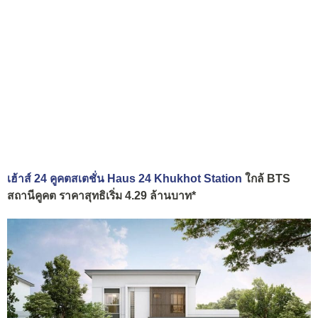
เฮ้าส์ 24 คูคตสเตชั่น Haus 24 Khukhot Station
ใกล้ BTS
สถานีคูคต ราคาสุทธิเริ่ม 4.29 ล้านบาท*