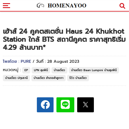
เฮ้าส์ 24 คูคตสเตชั่น Haus 24 Khukhot
Station ใกล้ BTS สถานีคูคต ราคาสุทธิเริ่ม
4.29 ล้านบาท*
โพสโดย : PURE
/ วันที่ : 28 August 2023
หมวดหมู่ :
EP
LPN ลุมพินี
บ้านเดี่ยว
บ้านเดี่ยว Baan Lumpini บ้านลุมพินี
บ้านเดี่ยว ปทุมธานี
บ้านเดี่ยว อำเภอลำลูกกา
รีวิว บ้านเดี่ยว