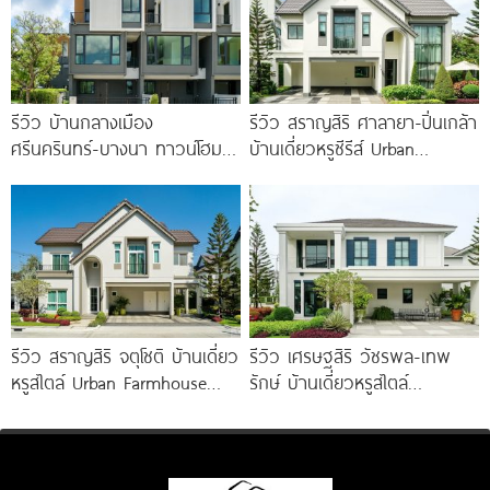
รีวิว บ้านกลางเมือง
รีวิว สราญสิริ ศาลายา-ปิ่นเกล้า
ศรีนครินทร์-บางนา ทาวน์โฮม 3
บ้านเดี่ยวหรูซีรีส์ Urban
ชั้น 173 ตร.ม. พร้อม
Farmhouse พร้อมเพดาน
Penthouse
Double Volume ทำเลติดถนน
ใหญ่
รีวิว สราญสิริ จตุโชติ บ้านเดี่ยว
รีวิว เศรษฐสิริ วัชรพล-เทพ
หรูสไตล์ Urban Farmhouse​
รักษ์ บ้านเดี่ยวหรูสไตล์
ส่วนกลางใหญ่วิวทะเลสาบ ใกล้
Georgian ส่วนกลางใหญ่วิว
ทางด่วนจตุโชติ เริ่ม 8.59
ทะเลสาบ ทำเลใกล้รถไฟฟ้า และ
ทางด่วน 3 สาย