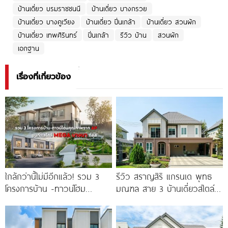
บ้านเดี่ยว บรมราชชนนี
บ้านเดี่ยว บางกรวย
บ้านเดี่ยว บางคูเวียง
บ้านเดี่ยว ปิ่นเกล้า
บ้านเดี่ยว สวนผัก
บ้านเดี่ยว เทพศิรินทร์
ปิ่นเกล้า
รีวิว บ้าน
สวนผัก
เอกฐาน
เรื่องที่เกี่ยวข้อง
ใกล้กว่านี้ไม่มีอีกแล้ว! รวม 3
รีวิว สราญสิริ แกรนเด พุทธ
โครงการบ้าน -ทาวน์โฮม
มณฑล สาย 3 บ้านเดี่ยวสไตล์
คุณภาพจาก AP บนทำเลหลัง
Modern Farmhouse 100
MEGA บางนา เพียง