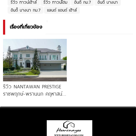
รีวิว ทาวน์เฮ้าส์
รีวิว ทาวน์โฮม
อินดี้ กม.7
อินดี้ บางนา
อินดี้ บางนา กม.7
แลนด์ แอนด์ เฮ้าส์
เรื่องที่เกี่ยวข้อง
รีวิว NANTAWAN PRESTIGE
ราชพฤกษ์-พรานนก คฤหาสน์
หรู French Chateau จาก LH
เริ่ม