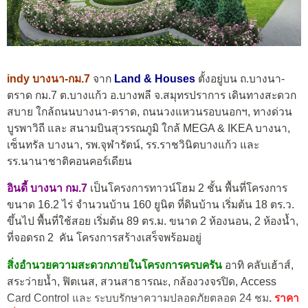
indy บางนา-กม.7
จาก
Land & Houses
ตั้งอยู่บน ถ.บางนา-
ตราด กม.7 ต.บางแก้ว อ.บางพลี จ.สมุทรปราการ เดินทางสะดวก
สบาย ใกล้ถนนบางนา-ตราด, ถนนวงแหวนรอบนอกฯ, ทางด่วน
บูรพาวิถี และ สนามบินสุวรรณภูมิ ใกล้ MEGA & IKEA บางนา,
เซ็นทรัล บางนา, รพ.จุฬารัตน์, รร.ราชวินิตบางแก้ว และ
รร.นานาชาติคอนคอร์เดียน
อินดี้ บางนา กม.7
เป็นโครงการทาวน์โฮม 2 ชั้น พื้นที่โครงการ
ขนาด 16.2 ไร่ จำนวนบ้าน 160 ยูนิต ที่ดินบ้าน เริ่มต้น 18 ตร.ว.
ขึ้นไป พื้นที่ใช้สอย เริ่มต้น 89 ตร.ม. ขนาด 2 ห้องนอน, 2 ห้องน้ำ,
ที่จอดรถ 2 คัน โครงการสร้างเสร็จพร้อมอยู่
สิ่งอำนวยความสะดวกภายในโครงการครบครัน
อาทิ คลับเฮ้าส์,
สระว่ายน้ำ, ฟิตเนส, สวนสาธารณะ, กล้องวงจรปิด, Access
Card Control และ ระบบรักษาความปลอดภัยตลอด 24 ชม
.
ราคา