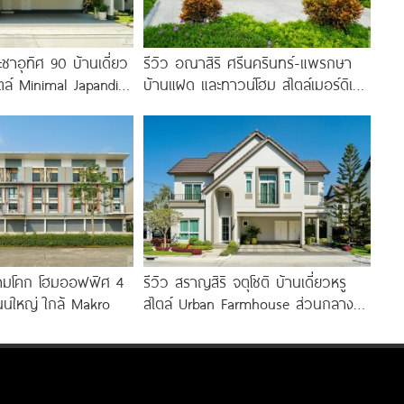
ชาอุทิศ 90 บ้านเดี่ยว
รีวิว อณาสิริ ศรีนครินทร์-แพรกษา
ตล์ Minimal Japandi
บ้านแฝด และทาวน์โฮม สไตล์เมอร์ดิเต
อพระราม 3-สาทร
อร์เรเนียน​ ใกล้ทางด่วน และ BTS แพ
รกษา
 สามโคก โฮมออฟฟิศ 4
รีวิว สราญสิริ จตุโชติ บ้านเดี่ยวหรู
ถนนใหญ่ ใกล้ Makro
สไตล์ Urban Farmhouse​ ส่วนกลาง
ใหญ่วิวทะเลสาบ ใกล้ทางด่วนจตุโชติ
เริ่ม 8.59