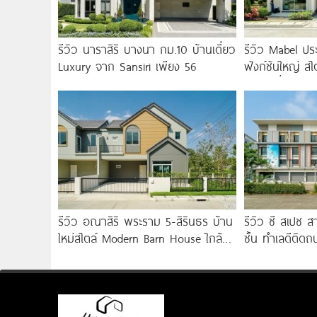
รีวิว นาราสิริ บางนา กม.10 บ้านเดี่ยว
รีวิว Mabel ประ
Luxury จาก Sansiri เพียง 56
ฟังก์ชันใหญ่ สไ
ทำเลดีเชื่อมต่
รีวิว อณาสิริ พระราม 5-สิรินธร บ้าน
รีวิว ซี สเปซ
ใหม่สไตล์ Modern Barn House ใกล้
ชั้น ทำเลดีติด
ทางด่วนศรีรัช