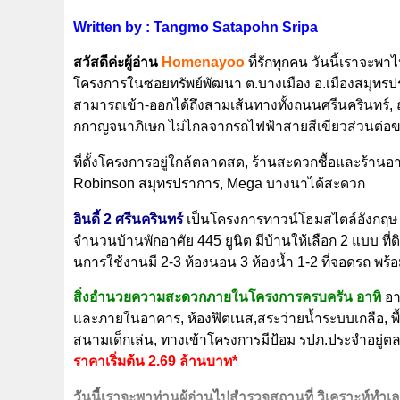
Written by : Tangmo Satapohn Sripa
สวัสดีค่ะผู้อ่าน
Home
nayoo
ที่รักทุกคน วันนี้เราจะ
โครงการในซอยทรัพย์พัฒนา ต.บางเมือง อ.เมืองสมุทรป
สามารถเข้า-ออกได้ถึงสามเส้นทางทั้งถนนศรีนครินทร
กกาญจนาภิเษก ไม่ไกลจากรถไฟฟ้าสายสีเขียวส่วนต่อ
ที่ตั้งโครงการอยู่ใกล้ตลาดสด, ร้านสะดวกซื้อและร้าน
Robinson สมุทรปราการ, Mega บางนาได้สะดวก
อินดี้ 2
ศรีนครินทร์
เป็นโครงการทาวน์โฮมสไตล์อังกฤษ 2 ช
จำนวนบ้านพักอาศัย
445
ยูนิต มีบ้านให้เลือก 2 แบบ ที่ด
นการใช้งานมี 2-3 ห้องนอน 3 ห้องน้ำ 1-2 ที่จอดรถ พ
สิ่งอำนวยความสะดวกภายในโครงการครบครัน อาทิ
อาค
และภายในอาคาร, ห้องฟิตเนส,สระว่ายน้ำระบบเกลือ,
พ
สนามเด็กเล่น, ทางเข้าโครงการมีป้อม รปภ.ประจำอยู่ต
ราคาเริ่มต้น 2.69 ล้านบาท*
วันนี้เราจะพาท่านผู้อ่านไปสำรวจสถานที่ วิเคราะห์ทำ