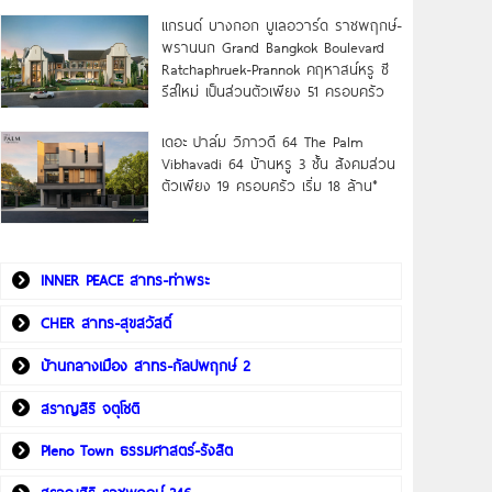
แกรนด์ บางกอก บูเลอวาร์ด ราชพฤกษ์-
พรานนก Grand Bangkok Boulevard
Ratchaphruek-Prannok คฤหาสน์หรู ซี
รีส์ใหม่ เป็นส่วนตัวเพียง 51 ครอบครัว
เดอะ ปาล์ม วิภาวดี 64 The Palm
Vibhavadi 64 บ้านหรู 3 ชั้น สังคมส่วน
ตัวเพียง 19 ครอบครัว เริ่ม 18 ล้าน*
INNER PEACE สาทร-ท่าพระ
CHER สาทร-สุขสวัสดิ์
บ้านกลางเมือง สาทร-กัลปพฤกษ์ 2
สราญสิริ จตุโชติ
Pleno Town ธรรมศาสตร์-รังสิต