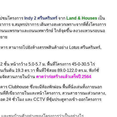
พาไปชมโครงการ
Indy 2 ศรีนครินทร์
จาก
Land & Houses
เป็น
ราการ จ.สมุทรปราการ เดินทางสะดวกเพราะจากที่ตั้งโครงการ
์, ถนนแพรกษาและถนนเทพารักษ์ ใกล้จุดขึ้น-ลงวงแหวนรอบนอ
ขยาย
อาหาร สามารถไปยังห้างสรรพสินค้าอย่าง Lotus ศรีนครินทร์,
ั้น หน้ากว้าง 5.0-5.7 ม. พื้นที่โครงการ
45-0-30.5
ไร่
ินเริ่มต้น 19.3 ตร.วา พื้นที่ใช้สอย
89.0-122
.0 ตร.ม. ฟังก์ชั่
ร้อมจัดสวนภายในบ้าน
คาดว่าก่อสร้างแล้วเสร็จปี 2564
าร Clubhouse ซึ่งจะมีห้องพักผ่อน พื้นที่นั่งเล่นทั้งภายนอก
ื้นที่สีเขียวภายในและหน้าโครงการ, สวนสาธารณะส่วนกลาง
,
ลอด 24 ชั่วโมง และ CCTV ที่ซุ้มประตูทางเข้า-ออกโครงการ
เล และชมบ้านตัวอย่างของโครงการว่าเป็นอย่
างไร