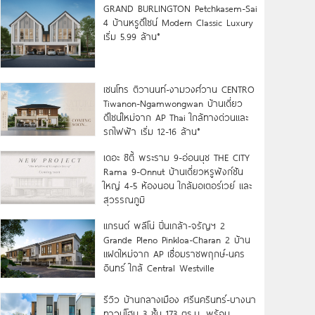
GRAND BURLINGTON Petchkasem-Sai
4 บ้านหรูดีไซน์ Modern Classic Luxury
เริ่ม 5.99 ล้าน*
เซนโทร ติวานนท์-งามวงศ์วาน CENTRO
Tiwanon-Ngamwongwan บ้านเดี่ยว
ดีไซน์ใหม่จาก AP Thai ใกล้ทางด่วนและ
รถไฟฟ้า เริ่ม 12-16 ล้าน*
เดอะ ซิตี้ พระราม 9-อ่อนนุช THE CITY
Rama 9-Onnut บ้านเดี่ยวหรูฟังก์ชัน
ใหญ่ 4-5 ห้องนอน ใกล้มอเตอร์เวย์ และ
สุวรรณภูมิ
แกรนด์ พลีโน่ ปิ่นเกล้า-จรัญฯ 2
Grande Pleno Pinkloa-Charan 2 บ้าน
แฝดใหม่จาก AP เชื่อมราชพฤกษ์-นคร
อินทร์ ใกล้ Central Westville
รีวิว บ้านกลางเมือง ศรีนครินทร์-บางนา
ทาวน์โฮม 3 ชั้น 173 ตร.ม. พร้อม