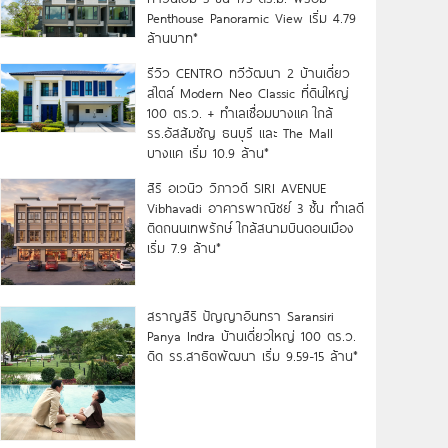
Penthouse Panoramic View เริ่ม 4.79
ล้านบาท*
รีวิว CENTRO ทวีวัฒนา 2 บ้านเดี่ยว
สไตล์ Modern Neo Classic ที่ดินใหญ่
100 ตร.ว. + ทำเลเชื่อมบางแค ใกล้
รร.อัสสัมชัญ ธนบุรี และ The Mall
บางแค เริ่ม 10.9 ล้าน*
สิริ อเวนิว วิภาวดี SIRI AVENUE
Vibhavadi อาคารพาณิชย์ 3 ชั้น ทำเลดี
ติดถนนเทพรักษ์ ใกล้สนามบินดอนเมือง
เริ่ม 7.9 ล้าน*
สราญสิริ ปัญญาอินทรา Saransiri
Panya Indra บ้านเดี่ยวใหญ่ 100 ตร.ว.
ดิด รร.สาธิตพัฒนา เริ่ม 9.59-15 ล้าน*