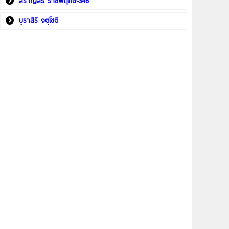
สราญสิริ ราชพฤกษ์-346
บุราสิริ จตุโชติ