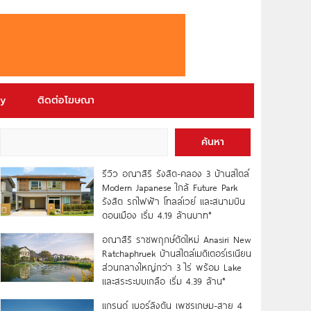
ry
ติดต่อโฆษณา
ค้นหา
รีวิว อณาสิริ รังสิต-คลอง 3 บ้านสไตล์
Modern Japanese ใกล้ Future Park
รังสิต รถไฟฟ้า โทลล์เวย์ และสนามบิน
ดอนเมือง เริ่ม 4.19 ล้านบาท*
อณาสิริ ราชพฤกษ์ตัดใหม่ Anasiri New
Ratchaphruek บ้านสไตล์เมดิเตอร์เรเนียน
ส่วนกลางใหญ่กว่า 3 ไร่ พร้อม Lake
และสระระบบเกลือ เริ่ม 4.39 ล้าน*
แกรนด์ เบอร์ลิงตัน เพชรเกษม-สาย 4