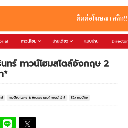
rial
ทาวน์โฮม
บ้านเดี่ยว
แบบบ้าน
Directo
รินทร์ ทาวน์โฮมสไตล์อังกฤษ 2
าท*
าส์
ทาวน์โฮม Land & Houses แลนด์ แอนด์ เฮ้าส์
รีวิว ทาวน์โฮม