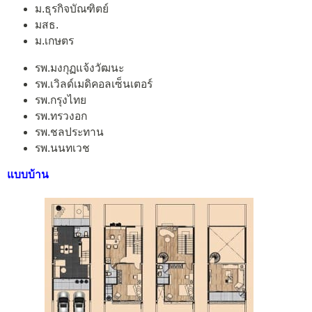
ม.ธุรกิจบัณฑิตย์
มสธ.
ม.เกษตร
รพ.มงกุฏแจ้งวัฒนะ
รพ.เวิลด์เมดิคอลเซ็นเตอร์
รพ.กรุงไทย
รพ.ทรวงอก
รพ.ชลประทาน
รพ.นนทเวช
แบบบ้าน