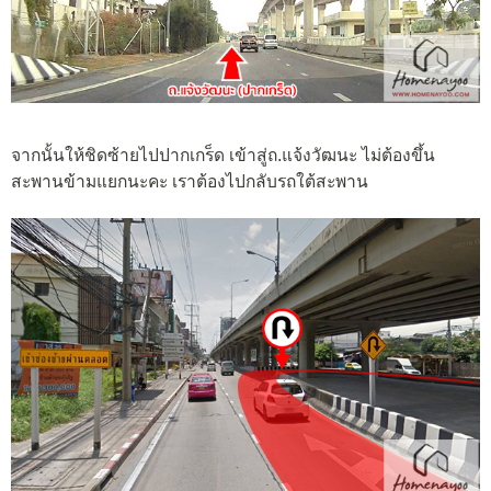
จากนั้นให้ชิดซ้ายไปปากเกร็ด เข้าสู่ถ.แจ้งวัฒนะ ไม่ต้องขึ้น
สะพานข้ามแยกนะคะ เราต้องไปกลับรถใต้สะพาน