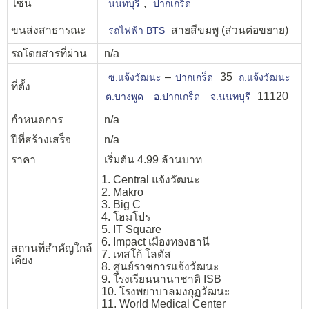
โซน
,
นนทบุรี
ปากเกร็ด
ขนส่งสาธารณะ
สายสีขมพู (ส่วนต่อขยาย)
รถไฟฟ้า BTS
รถโดยสารที่ผ่าน
n/a
–
35
ซ.แจ้งวัฒนะ
ปากเกร็ด
ถ.แจ้งวัฒนะ
ที่ตั้ง
11120
ต.บางพูด
อ.ปากเกร็ด
จ.นนทบุรี
กำหนดการ
n/a
ปีที่สร้างเสร็จ
n/a
ราคา
เริ่มต้น 4.99 ล้านบาท
1. Central แจ้งวัฒนะ
2. Makro
3. Big C
4. โฮมโปร
5. IT Square
6. Impact เมืองทองธานี
สถานที่สำคัญใกล้
7. เทสโก้ โลตัส
เคียง
8. ศูนย์ราชการแจ้งวัฒนะ
9. โรงเรียนนานาชาติ ISB
10. โรงพยาบาลมงกุฏวัฒนะ
11. World Medical Center