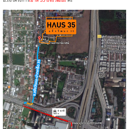
ม.ถึงโครงการ
เฮ้าส์ 35 แจ้งวัฒนะ
คะ