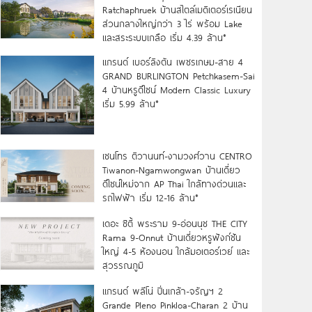
Ratchaphruek บ้านสไตล์เมดิเตอร์เรเนียน
ส่วนกลางใหญ่กว่า 3 ไร่ พร้อม Lake
และสระระบบเกลือ เริ่ม 4.39 ล้าน*
แกรนด์ เบอร์ลิงตัน เพชรเกษม-สาย 4
GRAND BURLINGTON Petchkasem-Sai
4 บ้านหรูดีไซน์ Modern Classic Luxury
เริ่ม 5.99 ล้าน*
เซนโทร ติวานนท์-งามวงศ์วาน CENTRO
Tiwanon-Ngamwongwan บ้านเดี่ยว
ดีไซน์ใหม่จาก AP Thai ใกล้ทางด่วนและ
รถไฟฟ้า เริ่ม 12-16 ล้าน*
เดอะ ซิตี้ พระราม 9-อ่อนนุช THE CITY
Rama 9-Onnut บ้านเดี่ยวหรูฟังก์ชัน
ใหญ่ 4-5 ห้องนอน ใกล้มอเตอร์เวย์ และ
สุวรรณภูมิ
แกรนด์ พลีโน่ ปิ่นเกล้า-จรัญฯ 2
Grande Pleno Pinkloa-Charan 2 บ้าน