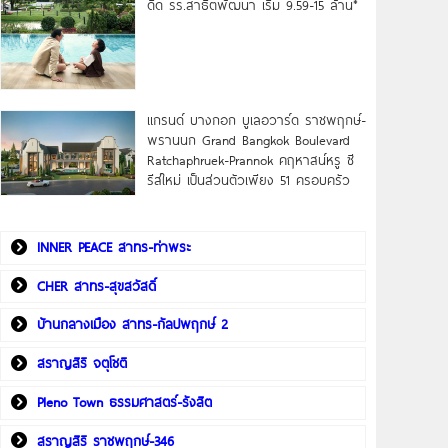
ดิด รร.สาธิตพัฒนา เริ่ม 9.59-15 ล้าน*
แกรนด์ บางกอก บูเลอวาร์ด ราชพฤกษ์-
พรานนก Grand Bangkok Boulevard
Ratchaphruek-Prannok คฤหาสน์หรู ซี
รีส์ใหม่ เป็นส่วนตัวเพียง 51 ครอบครัว
INNER PEACE สาทร-ท่าพระ
CHER สาทร-สุขสวัสดิ์
บ้านกลางเมือง สาทร-กัลปพฤกษ์ 2
สราญสิริ จตุโชติ
Pleno Town ธรรมศาสตร์-รังสิต
สราญสิริ ราชพฤกษ์-346