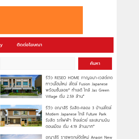
ry
ติดต่อโฆษณา
ค้นหา
รีวิว RESEO HOME กาญจนา-เวสต์เกต
ทาวน์โฮมใหม่ สไตล์ Fusion Japanese
พร้อมชั้นลอย* ทำเลดี ใกล้ Jas Green
Village เริ่ม 2.59 ล้าน*
รีวิว อณาสิริ รังสิต-คลอง 3 บ้านสไตล์
Modern Japanese ใกล้ Future Park
รังสิต รถไฟฟ้า โทลล์เวย์ และสนามบิน
ดอนเมือง เริ่ม 4.19 ล้านบาท*
อณาสิริ ราชพฤกษ์ตัดใหม่ Anasiri New