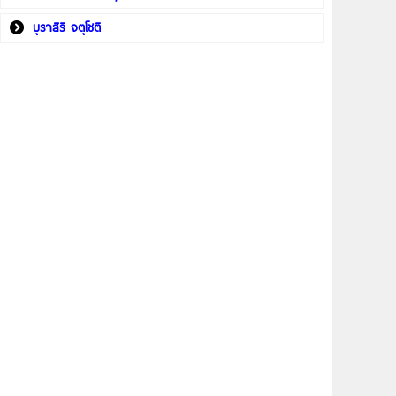
บุราสิริ จตุโชติ