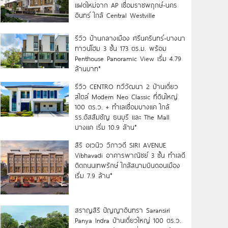
แฝดใหม่จาก AP เชื่อมราชพฤกษ์-นคร
อินทร์ ใกล้ Central Westville
รีวิว บ้านกลางเมือง ศรีนครินทร์-บางนา
ทาวน์โฮม 3 ชั้น 173 ตร.ม. พร้อม
Penthouse Panoramic View เริ่ม 4.79
ล้านบาท*
รีวิว CENTRO ทวีวัฒนา 2 บ้านเดี่ยว
สไตล์ Modern Neo Classic ที่ดินใหญ่
100 ตร.ว. + ทำเลเชื่อมบางแค ใกล้
รร.อัสสัมชัญ ธนบุรี และ The Mall
บางแค เริ่ม 10.9 ล้าน*
สิริ อเวนิว วิภาวดี SIRI AVENUE
Vibhavadi อาคารพาณิชย์ 3 ชั้น ทำเลดี
ติดถนนเทพรักษ์ ใกล้สนามบินดอนเมือง
เริ่ม 7.9 ล้าน*
สราญสิริ ปัญญาอินทรา Saransiri
Panya Indra บ้านเดี่ยวใหญ่ 100 ตร.ว.