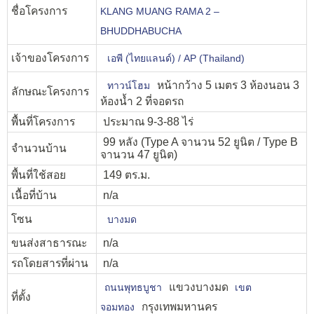
ชื่อโครงการ
KLANG MUANG RAMA 2 –
BHUDDHABUCHA
เจ้าของโครงการ
เอพี (ไทยแลนด์) / AP (Thailand)
หน้ากว้าง 5 เมตร 3 ห้องนอน 3
ทาวน์โฮม
ลักษณะโครงการ
ห้องน้ำ 2 ที่จอดรถ
พื้นที่โครงการ
ประมาณ 9-3-88 ไร่
99 หลัง (Type A จานวน 52 ยูนิต / Type B
จำนวนบ้าน
จานวน 47 ยูนิต)
พื้นที่ใช้สอย
149 ตร.ม.
เนื้อที่บ้าน
n/a
โซน
บางมด
ขนส่งสาธารณะ
n/a
รถโดยสารที่ผ่าน
n/a
แขวงบางมด
ถนนพุทธบูชา
เขต
ที่ตั้ง
กรุงเทพมหานคร
จอมทอง