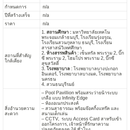
กำหนดการ
n/a
ปีที่สร้างเสร็จ
n/a
ราคา
n/a
1.
สถานศึกษา :
มหาวิทยาลัยเทคโน
พระจอมเกล้าธนบุรี, โรงเรียนรุ่งอรุณ,
โรงเรียนสวนกุหลาบ ธนบุรี, โรงเรียน
สารสาสน์วิเทศศึกษา
2.
ห้างสรรพสินค้า
: เซ็นทรัล พระราม 2, บิ๊ก
สถานที่สำคัญ
ซี พระราม 2, โฮมโปร พระราม 2, บิ๊กซี
ใกล้เคียง
สุขสวัสดิ์
3.
โรงพยาบาล
: โรงพยาบาลบางปะกอก
อินเตอร์, โรงพยาบาลบางมด, โรงพยาบาล
นครธน
4. สวนธนบุรีรมย์
– Pool Pavillion พร้อมสระว่ายน้าระบบ
เกลือ แบบ Infinity Edge
– ห้องอเนกประสงค์
สิ่งอำนวยความ
– สวนสาธารณะ พร้อมจ๊อคกิ้งแทร๊ค และ
สะดวก
สนามเด็กเล่น
– CCTV, ระบบ Access Card สาหรับเข้า
ออกโครงการ, เจ้าหน้าที่รักษาความ
ปลอดภัยตลอด 24 ชั่วโมง