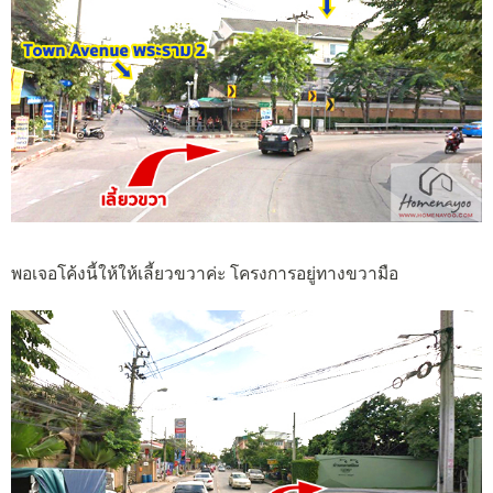
พอเจอโค้งนี้ให้ให้เลี้ยวขวาค่ะ โครงการอยู่ทางขวามือ