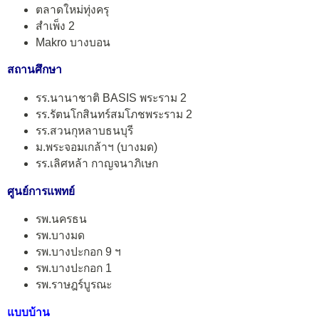
ตลาดใหม่ทุ่งครุ
สำเพ็ง 2
Makro บางบอน
สถานศึกษา
รร.นานาชาติ BASIS พระราม 2
รร.รัตนโกสินทร์สมโภชพระราม 2
รร.สวนกุหลาบธนบุรี
ม.พระจอมเกล้าฯ (บางมด)
รร.เลิศหล้า กาญจนาภิเษก
ศูนย์การแพทย์
รพ.นครธน
รพ.บางมด
รพ.บางปะกอก 9 ฯ
รพ.บางปะกอก 1
รพ.ราษฎร์บูรณะ
แบบบ้าน