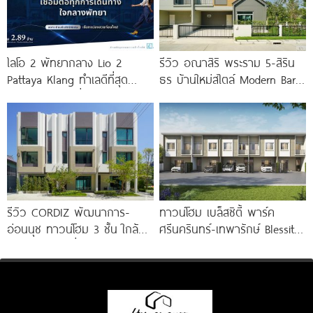
ไลโอ 2 พัทยากลาง Lio 2
รีวิว อณาสิริ พระราม 5-สิริน
Pattaya Klang ทำเลดีที่สุด
ธร บ้านใหม่สไตล์ Modern Barn
ใจกลางพัทยา เชื่อมต่อทุกการ
House ใกล้ทางด่วนศรีรัช
เดินทาง
รีวิว CORDIZ พัฒนาการ-
ทาวน์โฮม เบล็สซิตี้ พาร์ค
อ่อนนุช ทาวน์โฮม 3 ชั้น ใกล้
ศรีนครินทร์-เทพารักษ์ Blessity
BTS อ่อนนุช เชื่อมต่อเอกมัย-
Park Srinakarin-Theparak
ทองหล่อ