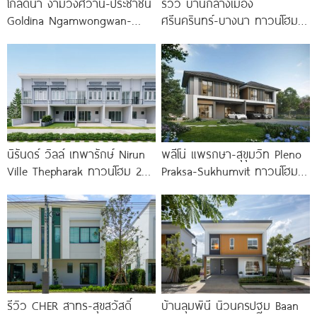
โกลดีน่า งามวงศ์วาน-ประชาชื่น
รีวิว บ้านกลางเมือง
Goldina Ngamwongwan-
ศรีนครินทร์-บางนา ทาวน์โฮม 3
Prachachuen ทาวน์โฮมใหม่
ชั้น 173 ตร.ม. พร้อม
ใกล้ Central และ The Mall
Penthouse
นิรันดร์ วิลล์ เทพารักษ์ Nirun
พลีโน่ แพรกษา-สุขุมวิท Pleno
Ville Thepharak ทาวน์โฮม 2
Praksa-Sukhumvit ทาวน์โฮม
ชั้น ใกล้ทางด่วน
และบ้านแฝดใหม่ ติดถนนสุขุมวิท
สายเก่า พร้อม Fitness 24 ชม.*
รีวิว CHER สาทร-สุขสวัสดิ์
บ้านลุมพินี นิวนครปฐม Baan