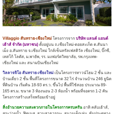
Villaggio สันทราย-เชียงใหม่
โครงการจาก
บริษัท แลนด์ แอนด์
เฮ้าส์ จำกัด (มหาชน)
ตั้งอยู่บน ถ.เชียงใหม่-ดอยสะเก็ด ต.สันนา
เม็ง อ.สันทราย จ.เชียงใหม่ ใกล้เซ็นทรัลเฟสติวัล เชียงใหม่, บิ๊กซี,
เทสโก้ โลตัส, ม.พายัพ, รร. มงฟอร์ตวิทยาลัย, รพ.กรุงเทพ-
เชียงใหม่ และ สนามบินเชียงใหม่
วิลลาจจิโอ สันทราย-เชียงใหม่
เป็นโครงการทาวน์โฮม 2 ชั้น และ
บ้านเดี่ยว 2 ชั้น พื้นที่โครงการขนาด 32 ไร่ จำนวนบ้าน 246 ยูนิต
ที่ดินบ้าน เริ่มต้น 18-93 ตร.ว. ขึ้นไป พื้นที่ใช้สอย ประมาณ 89-
165 ตร.ม. ขนาด 3 ห้องนอน 2-3 ห้องน้ำ พร้อมที่จอดรถ 1-2 คัน
โครงการสร้างเสร็จพร้อมเข้าอยู่
สิ่งอำนวยความสะดวกภายในโครงการครบครัน
อาทิ คลับเฮ้าส์,
สระว่ายน้ำ, ฟิตเนส, สวนสาธารณะ, สนามเด็กเล่น, ซุ้มประตูทาง