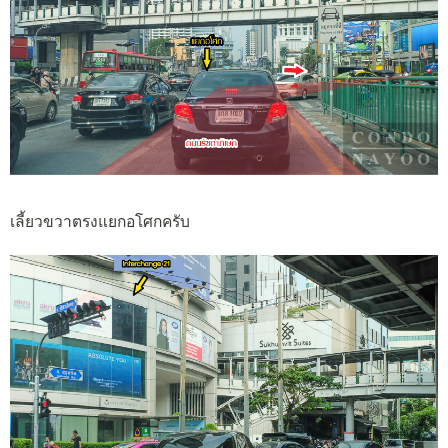
เลี้ยวขวาตรงแยกอโศกครับ