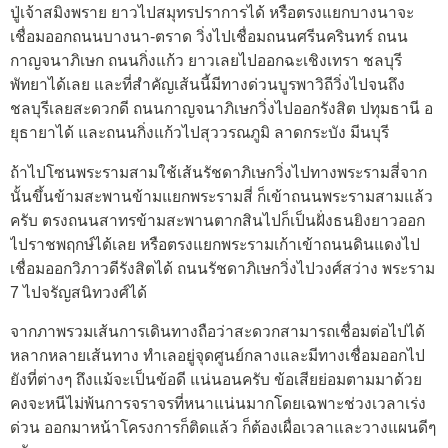
ปู่เจ้าสมิงพราย ยาวไปสมุทรปราการได้ หรือตรงแยกบางนาจะ
เชื่อมออกถนนบางนา-ตราด วิ่งไปเชื่อมถนนศรีนครินทร์ ถนน
กาญจนาภิเษก ถนนกิ่งแก้ว ยาวเลยไปออกฉะเชิงเทรา ชลบุรี
พัทยาได้เลย และที่สำคัญเส้นนี้มีทางด่วนบูรพาวิถีวิ่งไปจนถึง
ชลบุรีเลยสะดวกดี ถนนกาญจนาภิเษกวิ่งไปออกรังสิต ปทุมธานี อ
ยุธายาได้ และถนนกิ่งแก้วไปสุววรณภูมิ ลาดกระบัง มีนบุรี
ถ้าไปโซนพระรามสามใช้เส้นรัชดาภิเษกวิ่งไปทางพระรามสี่จาก
นั้นขึ้นข้ามสะพานข้ามแยกพระรามสี่ ก็เข้าถนนพระรามสามแล้ว
ครับ ตรงถนนสาทรข้ามสะพานตากสินไปก็เป็นฝั่งธนยิงยาวออก
ไปราชพฤกษ์ได้เลย หรือตรงแยกพระรามเก้าเข้าถนนดินแดงไป
เชื่อมออกวิภาวดีรังสิตได้ ถนนรัชดาภิเษกวิ่งไปวงศ์สว่าง พระราม
7 ไปจรัญสนิทวงศ์ได้
จากภาพรวมเส้นการเดินทางถือว่าสะดวกสามารถเชื่อมต่อไปได้
หลากหลายเส้นทาง ทำเลอยู่จุดศูนย์กลางและมีทางเชื่อมออกไป
ยังที่ต่างๆ ถึงแม้จะเป็นข้อดี แน่นอนครับ ข้อเสียย่อมตามมาด้วย
คงจะหนีไม่พ้นการจราจรที่หนาแน่นมากโดยเฉพาะช่วงเวลาเร่ง
ด่วน ออกมาหน้าโครงการก็ติดแล้ว ก็ต้องเผื่อเวลาและวางแผนดีๆ