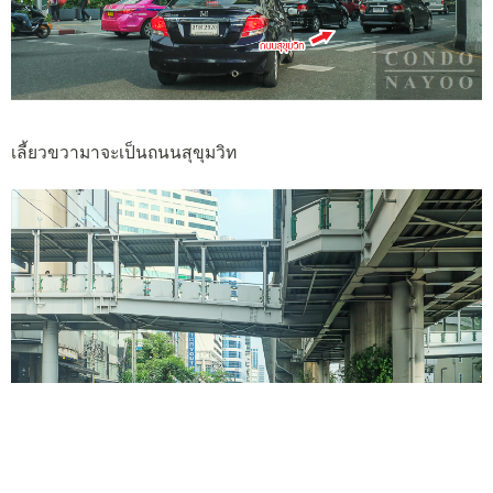
เลี้ยวขวามาจะเป็นถนนสุขุมวิท