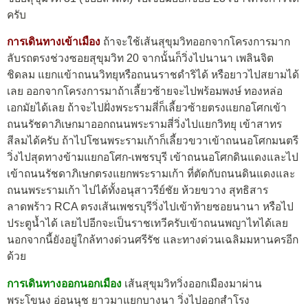
ครับ
การเดินทางเข้าเมือง
ถ้าจะใช้เส้นสุขุมวิทออกจากโครงการมาก
ลับรถตรงช่วงซอยสุขุมวิท 20 จากนั้นก็วิ่งไปนานา เพลินจิต
ชิดลม แยกแข้าถนนวิทยุหรือถนนราชดำริได้ หรือยาวไปสยามได้
เลย ออกจากโครงการมาถ้าเลี้ยวซ้ายจะไปพร้อมพงษ์ ทองหล่อ
เอกมัยได้เลย ถ้าจะไปฝั่งพระรามสี่ก็เลี้ยวซ้ายตรงแยกอโศกเข้า
ถนนรัชดาภิเษกมาออกถนนพระรามสี่วิ่งไปแยกวิทยุ เข้าสาทร
สีลมได้ครับ ถ้าไปโซนพระรามเก้าก็เลี้ยวขวาเข้าถนนอโศกมนตรี
วิ่งไปสุดทางข้ามแยกอโศก-เพชรบุรี เข้าถนนอโศกดินแดงและไป
เข้าถนนรัชดาภิเษกตรงแยกพระรามเก้า ที่ตัดกับถนนดินแดงและ
ถนนพระรามเก้า ไปได้ทั้งอนุสาวรีย์ชัย ห้วยขวาง สุทธิสาร
ลาดพร้าว RCA ตรงเส้นเพชรบุรีวิ่งไปเข้าท้ายซอยนานา หรือไป
ประตูน้ำได้ เลยไปอีกจะเป็นราชเทวีครับเข้าถนนพญาไทได้เลย
นอกจากนี้ยังอยู่ใกล้ทางด่วนศรีรัช และทางด่วนเฉลิมมหานครอีก
ด้วย
การเดินทางออกนอกเมือง
เส้นสุขุมวิทวิ่งออกเมืองมาผ่าน
พระโขนง อ่อนนุช ยาวมาแยกบางนา วิ่งไปออกสำโรง