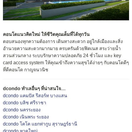
คอนโดแนวคิดใหม่ ให้ชีวิตคุณเต็มที่ได้ทุกวัน
ตอบสนองทุกความต้องการ เดินทางสะดวก อยู่ใกล้เมืองและสิ่ง
อำนวยความสะดวกมากมาย ครบครันด้วยฟิตเนส สระว่ายน้ำ
สวนส่วนกลาง ระบบรักษาความปลอดภัย 24 ชั่วโมง และ key
card access system ให้คุณเข้าถึงความสุขได้ง่ายๆ กับคอนโดดีๆ
ที่ดีคอนโด กาญจนวนิช
dcondo ทำเลอื่นๆ ที่น่าสนใจ…
dcondo แคมปัส รีสอร์ท บางแสน
dcondo บลิซ ศรีราชา
dcondo นครระยอง
dcondo เนินพระ ระยอง
dcondo โคโค แยกท่ากูบ สุราษฎร์ธานี
dcondo หาดใหญ่