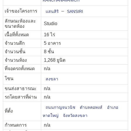
เจ้าของโครงการ
–
แสนสิริ
SANSIRI
ลักษณะห้องและ
Studio
ขนาดห้อง
เนื้อที่ทั้งหมด
16 ไร่
จำนวนตึก
5 อาคาร
จำนวนชั้น
8 ชั้น
จำนวนห้อง
1,268 ยูนิต
ที่จอดรถทั้งหมด
n/a
โซน
สงขลา
ขนส่งสาธารณะ
n/a
รถโดยสารที่ผ่าน
n/a
ถนนกาญจนวนิช
ตำบลคอหงส์
อำเภอ
ที่ตั้ง
หาดใหญ่
จังหวัดสงขลา
กำหนดการ
n/a