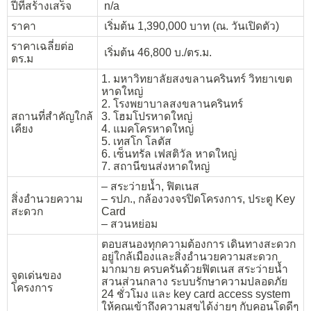
ปีที่สร้างเสร็จ
n/a
ราคา
เริ่มต้น 1,390,000 บาท (ณ. วันเปิดตัว)
ราคาเฉลี่ยต่อ
เริ่มต้น 46,800 บ./ตร.ม.
ตร.ม
1. มหาวิทยาลัยสงขลานครินทร์ วิทยาเขต
หาดใหญ่
2. โรงพยาบาลสงขลานครินทร์
สถานที่สำคัญใกล้
3. โฮมโปรหาดใหญ่
เคียง
4. แมคโครหาดใหญ่
5. เทสโก โลตัส
6. เซ็นทรัล เฟสติวัล หาดใหญ่
7. สถานีขนส่งหาดใหญ่
– สระว่ายน้ำ, ฟิตเนส
สิ่งอำนวยความ
– รปภ., กล้องวงจรปิดโครงการ, ประตู Key
สะดวก
Card
– สวนหย่อม
ตอบสนองทุกความต้องการ เดินทางสะดวก
อยู่ใกล้เมืองและสิ่งอำนวยความสะดวก
มากมาย ครบครันด้วยฟิตเนส สระว่ายน้ำ
จุดเด่นของ
สวนส่วนกลาง ระบบรักษาความปลอดภัย
โครงการ
24 ชั่วโมง และ key card access system
ให้คุณเข้าถึงความสุขได้ง่ายๆ กับคอนโดดีๆ