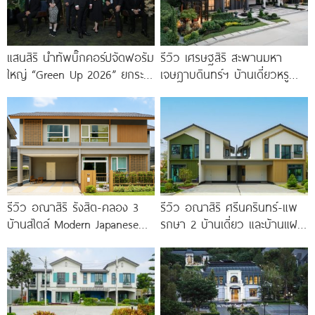
แสนสิริ นำทัพบิ๊กคอร์ปจัดฟอรัม
รีวิว เศรษฐสิริ สะพานมหา
ใหญ่ “Green Up 2026” ยกระ
เจษฎาบดินทร์ฯ บ้านเดี่ยวหรู
ดับอสังหาฯ ไทย รับกติกาใหม่
สไตล์ Berlin Architecture​ ใกล้
Thailand Taxonomy
รถไฟฟ้า และทางด่วน เริ่ม 15.9
รีวิว อณาสิริ รังสิต-คลอง 3
รีวิว อณาสิริ ศรีนครินทร์-แพ
บ้านสไตล์ Modern Japanese
รกษา 2 บ้านเดี่ยว และบ้านแฝด
ใกล้ Future Park
ดีไซน์ LAGOM ใกล้ BTS