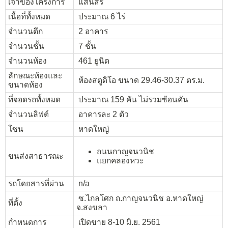
เจ้าของโครงการ
แสนสิริ
เนื้อที่ทั้งหมด
ประมาณ 6 ไร่
จำนวนตึก
2 อาคาร
จำนวนชั้น
7 ชั้น
จำนวนห้อง
461 ยูนิต
ลักษณะห้องและ
ห้องสตูดิโอ ขนาด 29.46-30.37 ตร.ม.
ขนาดห้อง
ที่จอดรถทั้งหมด
ประมาณ 159 คัน ไม่รวมซ้อนคัน
จำนวนลิฟต์
อาคารละ 2 ตัว
โซน
หาดใหญ่
ถนนกาญจนวนิช
ขนส่งสาธารณะ
แยกคลองหวะ
รถโดยสารที่ผ่าน
n/a
ซ.ไกลโศก ถ.กาญจนวนิช อ.หาดใหญ่
ที่ตั้ง
จ.สงขลา
กำหนดการ
เปิดขาย 8-10 มิ.ย. 2561