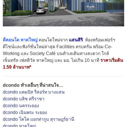
ดีคอนโด หาดใหญ่
คอนโดใหม่จาก
แสนสิริ
ห้องพร้อมเฟอร์ฯ
ดีไซน์และฟังก์ชั่นใหม่ล่าสุด Facilities ครบครัน พร้อม Co-
Working และ Society Café บนทำเลเดินทางสะดวก ใกล้
เซ็นทรัล เฟสติวัล หาดใหญ่ และ มอ. ไม่เกิน 10 นาที
ราคาเริ่มต้น
1.59 ล้านบาท*
dcondo ทำเลอื่นๆ ที่น่าสนใจ…
dcondo แคมปัส รีสอร์ท บางแสน
dcondo บลิซ ศรีราชา
dcondo นครระยอง
dcondo เนินพระ ระยอง
dcondo โคโค แยกท่ากูบ สุราษฎร์ธานี
dcondo หาดใหญ่