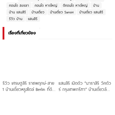
คอนโด สงขลา
คอนโด หาดใหญ่
ดีคอนโด หาดใหญ่
บ้าน
บ้าน แสนสิริ
บ้านเดี่ยว
บ้านเดี่ยว Sansiri
บ้านเดี่ยว แสนสิริ
รีวิว บ้าน
แสนสิริ
เรื่องที่เกี่ยวข้อง
รีวิว เศรษฐสิริ ราชพฤกษ์-สาย
แสนสิริ เปิดตัว “นาราสิริ วิคตัว
1 บ้านเดี่ยวหรูสไตล์ Berlin ที่ดิน
ร์ กรุงเทพกรีฑา” บ้านเดี่ยวลัก
100 ตร.ว. เริ่ม
ซ์ชัวรีระดับ Legacy แห่งปีใน
Sansiri Luxury