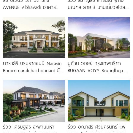
AVENUE Vibhavadi อาคาร
มณฑล สาย 3 บ้านเดี่ยวสไตล์
พาณิชย์ 3 ชั้น
Modern Farmhouse 100
นาราสิริ บรมราชชนนี Narasiri
บูก้าน วอยย์ กรุงเทพกรีฑา
Borommaratchachonnani บ้าน
BUGAAN VOYY Krungthep
โครงการใหม่ ติดถนนใหญ่บรม
Kreetha บ้านโครงการใหม่ 5
ราชชนนี เพียง 100 ม.* จาก
นาที*
รีวิว เศรษฐสิริ สะพานมหา
รีวิว อณาสิริ ศรีนครินทร์-แพ