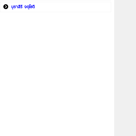
บุราสิริ จตุโชติ