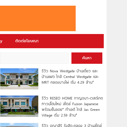
ry
ติดต่อโฆษณา
ค้นหา
รีวิว Nova Westgate บ้านเดี่ยว และ
บ้านแฝด ใกล้ Central Westgate และ
MRT คลองบางไผ่ เริ่ม 4.29 ล้าน*
รีวิว RESEO HOME กาญจนา-เวสต์เกต
ทาวน์โฮมใหม่ สไตล์ Fusion Japanese
พร้อมชั้นลอย* ทำเลดี ใกล้ Jas Green
Village เริ่ม 2.59 ล้าน*
รีวิว อณาสิริ รังสิต-คลอง 3 บ้านสไตล์