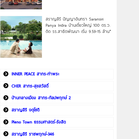
สราญสิริ ปัญญาอินทรา Saransiri
Panya Indra บ้านเดี่ยวใหญ่ 100 ตร.ว.
ดิด รร.สาธิตพัฒนา เริ่ม 9.59-15 ล้าน*
INNER PEACE สาทร-ท่าพระ
CHER สาทร-สุขสวัสดิ์
บ้านกลางเมือง สาทร-กัลปพฤกษ์ 2
สราญสิริ จตุโชติ
Pleno Town ธรรมศาสตร์-รังสิต
สราญสิริ ราชพฤกษ์-346