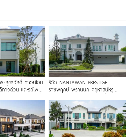
ร-สุขสวัสดิ์ ทาวน์โฮม
รีวิว NANTAWAN PRESTIGE
ล้ทางด่วน และรถไฟฟ้า
ราชพฤกษ์-พรานนก คฤหาสน์หรู
านีแยกประชาอุทิศ เริ่ม
French Chateau จาก LH เริ่ม