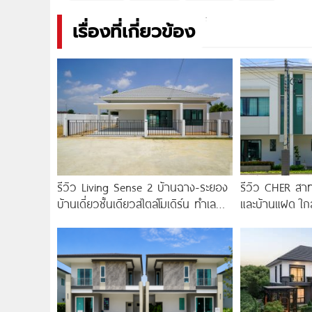
เรื่องที่เกี่ยวข้อง
รีวิว Living Sense 2 บ้านฉาง-ระยอง
รีวิว CHER สาท
บ้านเดี่ยวชั้นเดียวสไตล์โมเดิร์น ทำเล
และบ้านแฝด ใก
EEC ใกล้สุขุมวิท มอเตอร์เวย์
สายสีม่วงใต้ สถ
3.59