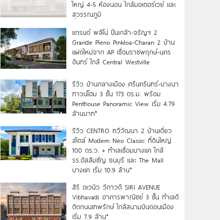
ใหญ่ 4-5 ห้องนอน ใกล้มอเตอร์เวย์ และ
สุวรรณภูมิ
แกรนด์ พลีโน่ ปิ่นเกล้า-จรัญฯ 2
Grande Pleno Pinkloa-Charan 2 บ้าน
แฝดใหม่จาก AP เชื่อมราชพฤกษ์-นคร
อินทร์ ใกล้ Central Westville
รีวิว บ้านกลางเมือง ศรีนครินทร์-บางนา
ทาวน์โฮม 3 ชั้น 173 ตร.ม. พร้อม
Penthouse Panoramic View เริ่ม 4.79
ล้านบาท*
รีวิว CENTRO ทวีวัฒนา 2 บ้านเดี่ยว
สไตล์ Modern Neo Classic ที่ดินใหญ่
100 ตร.ว. + ทำเลเชื่อมบางแค ใกล้
รร.อัสสัมชัญ ธนบุรี และ The Mall
บางแค เริ่ม 10.9 ล้าน*
สิริ อเวนิว วิภาวดี SIRI AVENUE
Vibhavadi อาคารพาณิชย์ 3 ชั้น ทำเลดี
ติดถนนเทพรักษ์ ใกล้สนามบินดอนเมือง
เริ่ม 7.9 ล้าน*