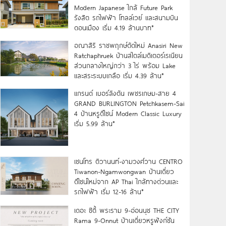
Modern Japanese ใกล้ Future Park
รังสิต รถไฟฟ้า โทลล์เวย์ และสนามบิน
ดอนเมือง เริ่ม 4.19 ล้านบาท*
อณาสิริ ราชพฤกษ์ตัดใหม่ Anasiri New
Ratchaphruek บ้านสไตล์เมดิเตอร์เรเนียน
ส่วนกลางใหญ่กว่า 3 ไร่ พร้อม Lake
และสระระบบเกลือ เริ่ม 4.39 ล้าน*
แกรนด์ เบอร์ลิงตัน เพชรเกษม-สาย 4
GRAND BURLINGTON Petchkasem-Sai
4 บ้านหรูดีไซน์ Modern Classic Luxury
เริ่ม 5.99 ล้าน*
เซนโทร ติวานนท์-งามวงศ์วาน CENTRO
Tiwanon-Ngamwongwan บ้านเดี่ยว
ดีไซน์ใหม่จาก AP Thai ใกล้ทางด่วนและ
รถไฟฟ้า เริ่ม 12-16 ล้าน*
เดอะ ซิตี้ พระราม 9-อ่อนนุช THE CITY
Rama 9-Onnut บ้านเดี่ยวหรูฟังก์ชัน