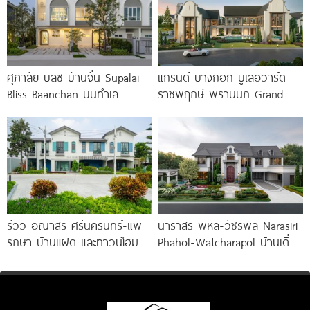
ศุภาลัย บลิซ บ้านจั่น Supalai
แกรนด์ บางกอก บูเลอวาร์ด
Bliss Baanchan บนทำเล
ราชพฤกษ์-พรานนก Grand
ศักยภาพ ห่างถนนมิตรภาพ
Bangkok Boulevard
เพียง 200
Ratchaphruek-Prannok
คฤหาสน์หรู ซีรีส์ใหม่
รีวิว อณาสิริ ศรีนครินทร์-แพ
นาราสิริ พหล-วัชรพล Narasiri
รกษา บ้านแฝด และทาวน์โฮม
Phahol-Watcharapol บ้านเดี่ยว
สไตล์เมอร์ดิเตอร์เรเนียน​ ใกล้
หรู ใจกลางวัชรพล ท่ามกลาง
ทางด่วน และ BTS แพรกษา
กลิ่นอายในแบบฝรั่งเศส ราคา
เริ่มต้น 35-90 ล้านบาท*