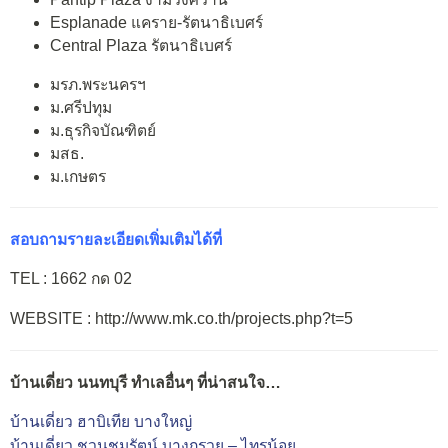
Esplanade แคราย-รัตนาธิเบศร์
Central Plaza รัตนาธิเบศร์
มรภ.พระนครฯ
ม.ศรีปทุม
ม.ธุรกิจบัณฑิตย์
มสธ.
ม.เกษตร
สอบถามรายละเอียดเพิ่มเติมได้ที่
TEL : 1662 กด 02
WEBSITE : http://www.mk.co.th/projects.php?t=5
บ้านเดี่ยว นนทบุรี ทำเลอื่นๆ ที่น่าสนใจ…
บ้านเดี่ยว ฮาบิเทีย บางใหญ่
บ้านเดี่ยว ชวนชมรัตน์ บางกรวย – ไทรน้อย