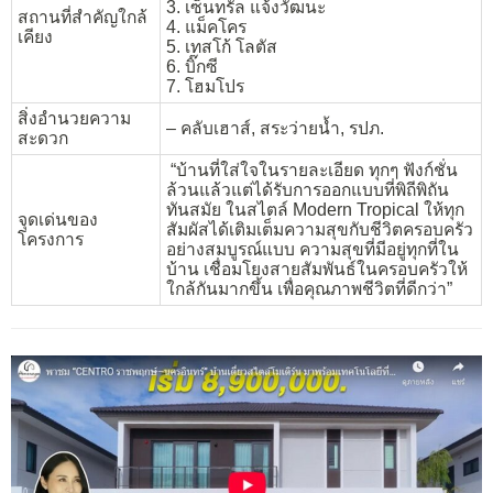
3. เซ็นทรัล แจ้งวัฒนะ
สถานที่สำคัญใกล้
4. แม็คโคร
เคียง
5. เทสโก้ โลตัส
6. บิ๊กซี
7. โฮมโปร
สิ่งอำนวยความ
– คลับเฮาส์, สระว่ายน้ำ, รปภ.
สะดวก
“บ้านที่ใส่ใจในรายละเอียด ทุกๆ ฟังก์ชั่น
ล้วนแล้วแต่ได้รับการออกแบบที่พิถีพิถัน
ทันสมัย ในสไตล์ Modern Tropical ให้ทุก
จุดเด่นของ
สัมผัสได้เติมเต็มความสุขกับชีวิตครอบครัว
โครงการ
อย่างสมบูรณ์แบบ ความสุขที่มีอยู่ทุกที่ใน
บ้าน เชื่อมโยงสายสัมพันธ์ในครอบครัวให้
ใกล้กันมากขึ้น เพื่อคุณภาพชีวิตที่ดีกว่า”