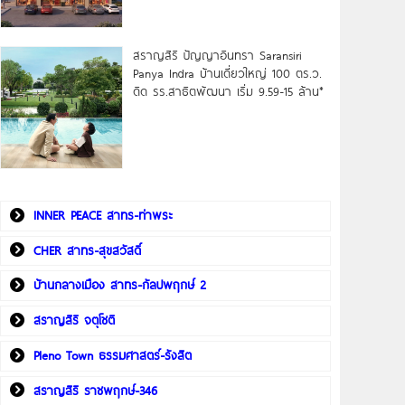
สราญสิริ ปัญญาอินทรา Saransiri
Panya Indra บ้านเดี่ยวใหญ่ 100 ตร.ว.
ดิด รร.สาธิตพัฒนา เริ่ม 9.59-15 ล้าน*
INNER PEACE สาทร-ท่าพระ
CHER สาทร-สุขสวัสดิ์
บ้านกลางเมือง สาทร-กัลปพฤกษ์ 2
สราญสิริ จตุโชติ
Pleno Town ธรรมศาสตร์-รังสิต
สราญสิริ ราชพฤกษ์-346