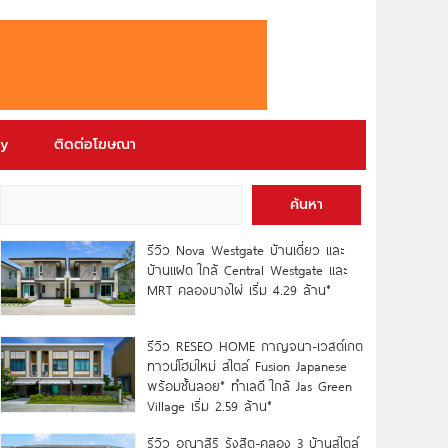
ry
ติดต่อโฆษณา
ค้นหา
รีวิว Nova Westgate บ้านเดี่ยว และ
บ้านแฝด ใกล้ Central Westgate และ
MRT คลองบางไผ่ เริ่ม 4.29 ล้าน*
รีวิว RESEO HOME กาญจนา-เวสต์เกต
ทาวน์โฮมใหม่ สไตล์ Fusion Japanese
พร้อมชั้นลอย* ทำเลดี ใกล้ Jas Green
Village เริ่ม 2.59 ล้าน*
รีวิว อณาสิริ รังสิต-คลอง 3 บ้านสไตล์