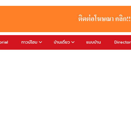
rial
ทาวน์โฮม
บ้านเดี่ยว
แบบบ้าน
Directo