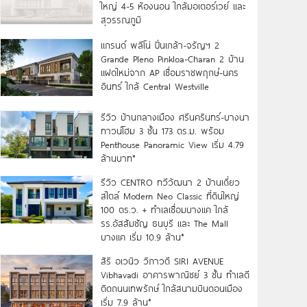
ใหญ่ 4-5 ห้องนอน ใกล้มอเตอร์เวย์ และ
สุวรรณภูมิ
แกรนด์ พลีโน่ ปิ่นเกล้า-จรัญฯ 2
Grande Pleno Pinkloa-Charan 2 บ้าน
แฝดใหม่จาก AP เชื่อมราชพฤกษ์-นคร
อินทร์ ใกล้ Central Westville
รีวิว บ้านกลางเมือง ศรีนครินทร์-บางนา
ทาวน์โฮม 3 ชั้น 173 ตร.ม. พร้อม
Penthouse Panoramic View เริ่ม 4.79
ล้านบาท*
รีวิว CENTRO ทวีวัฒนา 2 บ้านเดี่ยว
สไตล์ Modern Neo Classic ที่ดินใหญ่
100 ตร.ว. + ทำเลเชื่อมบางแค ใกล้
รร.อัสสัมชัญ ธนบุรี และ The Mall
บางแค เริ่ม 10.9 ล้าน*
สิริ อเวนิว วิภาวดี SIRI AVENUE
Vibhavadi อาคารพาณิชย์ 3 ชั้น ทำเลดี
ติดถนนเทพรักษ์ ใกล้สนามบินดอนเมือง
เริ่ม 7.9 ล้าน*