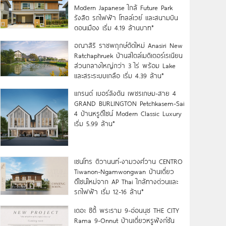
Modern Japanese ใกล้ Future Park
รังสิต รถไฟฟ้า โทลล์เวย์ และสนามบิน
ดอนเมือง เริ่ม 4.19 ล้านบาท*
อณาสิริ ราชพฤกษ์ตัดใหม่ Anasiri New
Ratchaphruek บ้านสไตล์เมดิเตอร์เรเนียน
ส่วนกลางใหญ่กว่า 3 ไร่ พร้อม Lake
และสระระบบเกลือ เริ่ม 4.39 ล้าน*
แกรนด์ เบอร์ลิงตัน เพชรเกษม-สาย 4
GRAND BURLINGTON Petchkasem-Sai
4 บ้านหรูดีไซน์ Modern Classic Luxury
เริ่ม 5.99 ล้าน*
เซนโทร ติวานนท์-งามวงศ์วาน CENTRO
Tiwanon-Ngamwongwan บ้านเดี่ยว
ดีไซน์ใหม่จาก AP Thai ใกล้ทางด่วนและ
รถไฟฟ้า เริ่ม 12-16 ล้าน*
เดอะ ซิตี้ พระราม 9-อ่อนนุช THE CITY
Rama 9-Onnut บ้านเดี่ยวหรูฟังก์ชัน