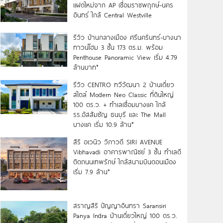
แฝดใหม่จาก AP เชื่อมราชพฤกษ์-นคร
อินทร์ ใกล้ Central Westville
รีวิว บ้านกลางเมือง ศรีนครินทร์-บางนา
ทาวน์โฮม 3 ชั้น 173 ตร.ม. พร้อม
Penthouse Panoramic View เริ่ม 4.79
ล้านบาท*
รีวิว CENTRO ทวีวัฒนา 2 บ้านเดี่ยว
สไตล์ Modern Neo Classic ที่ดินใหญ่
100 ตร.ว. + ทำเลเชื่อมบางแค ใกล้
รร.อัสสัมชัญ ธนบุรี และ The Mall
บางแค เริ่ม 10.9 ล้าน*
สิริ อเวนิว วิภาวดี SIRI AVENUE
Vibhavadi อาคารพาณิชย์ 3 ชั้น ทำเลดี
ติดถนนเทพรักษ์ ใกล้สนามบินดอนเมือง
เริ่ม 7.9 ล้าน*
สราญสิริ ปัญญาอินทรา Saransiri
Panya Indra บ้านเดี่ยวใหญ่ 100 ตร.ว.