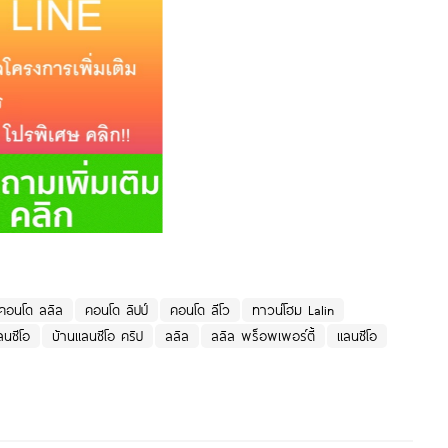
คอนโด ลลิล
คอนโด ลิปป์
คอนโด ลีโว
ทาวน์โฮม Lalin
ลนซีโอ
บ้านแลนซีโอ คริป
ลลิล
ลลิล พร็อพเพอร์ตี้
แลนซีโอ