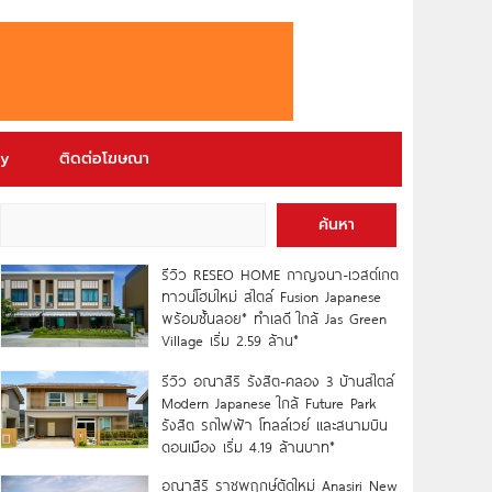
ry
ติดต่อโฆษณา
ค้นหา
รีวิว RESEO HOME กาญจนา-เวสต์เกต
ทาวน์โฮมใหม่ สไตล์ Fusion Japanese
พร้อมชั้นลอย* ทำเลดี ใกล้ Jas Green
Village เริ่ม 2.59 ล้าน*
รีวิว อณาสิริ รังสิต-คลอง 3 บ้านสไตล์
Modern Japanese ใกล้ Future Park
รังสิต รถไฟฟ้า โทลล์เวย์ และสนามบิน
ดอนเมือง เริ่ม 4.19 ล้านบาท*
อณาสิริ ราชพฤกษ์ตัดใหม่ Anasiri New