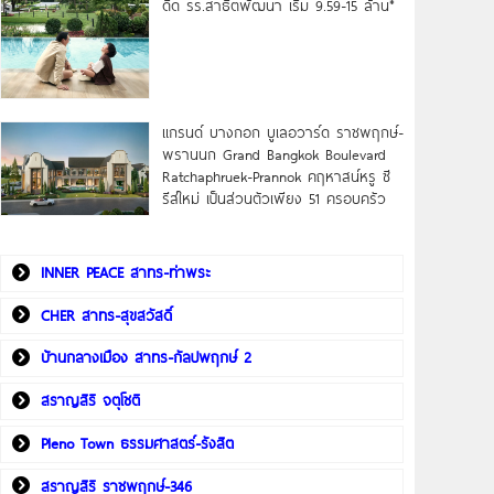
ดิด รร.สาธิตพัฒนา เริ่ม 9.59-15 ล้าน*
แกรนด์ บางกอก บูเลอวาร์ด ราชพฤกษ์-
พรานนก Grand Bangkok Boulevard
Ratchaphruek-Prannok คฤหาสน์หรู ซี
รีส์ใหม่ เป็นส่วนตัวเพียง 51 ครอบครัว
INNER PEACE สาทร-ท่าพระ
CHER สาทร-สุขสวัสดิ์
บ้านกลางเมือง สาทร-กัลปพฤกษ์ 2
สราญสิริ จตุโชติ
Pleno Town ธรรมศาสตร์-รังสิต
สราญสิริ ราชพฤกษ์-346