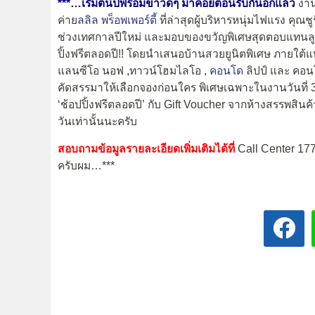
***…เริ่มต้นปีพร้อมข่าวดีๆ มาคอยต้อนรับกันอีกแล้ว
งานน
ค่าย
ลลิล พร็อพเพอร์ตี้
ที่ล่าสุดผู้บริหารหนุ่มไฟแรง คุ
ช่วงเทศกาลปีใหม่ และมอบของขวัญพิเศษสุดตอบแทนลูกค
ปิ้งฟรีตลอดปี!! โดยนำเสนอบ้านสวยยูนิตพิเศษ ภายใต้แ
แลนซีโอ นอฟ ,ทาวน์โฮมไลโอ ,
คอนโด
ลิปป์ และ คอน
คัดสรรมาให้เลือกจองก่อนใคร พิเศษเฉพาะในงานวันที่ 3
‘ช้อปปิ้งฟรีตลอดปี’ กับ Gift Voucher จากห้างสรรพสินค
วันเท่านั้นนะครับ
สอบถามข้อมูลรายละเอียดเพิ่มเติมได้ที่
Call Center 177
ครับผม…***