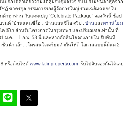
ี้บอกได้คำเดียวว่ามีแต่คุ้มกับคุ้มจริงๆ กับโปรโมชั่นล่าสุดจาก
ณชูรัชฏ์ ชาครกุล กรรมการรองผู้จัดการใหญ่ ร่วมเฉลิมฉลองใน
้าทุกท่าน กับแคมเปญ “Celebrate Package” จองวันนี้ ช้อป
บรนด์ “บ้านแลนซีโอ , บ้านแลนซีโอ คริป ,
บ้าน
และ
ทาวน์โฮม
โด ลีโว สำหรับโครงการในกรุงเทพฯ และปริมณฑลเท่านั้น ที่
1 ม.ค. – 1 ก.พ. 58 นี้ และหากตัดสินใจจองภายใน รับทันที
้าชั้นนำ เอ้า…ใครสนใจเตรียมตัวกันให้ดี โอกาสแบบนี้มีแค่ 2
8 หรือเว็บไซต์
www.lalinproperty.com
รีบไปจับจองกันได้เลย