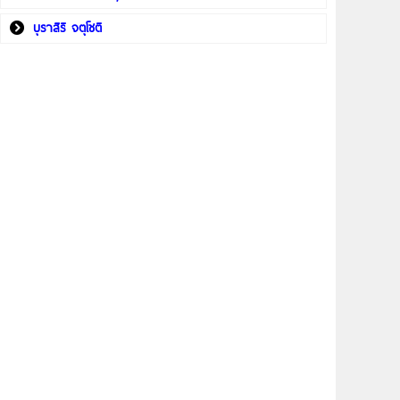
บุราสิริ จตุโชติ