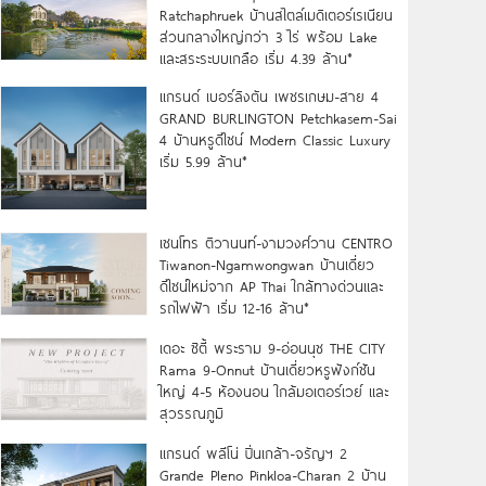
Ratchaphruek บ้านสไตล์เมดิเตอร์เรเนียน
ส่วนกลางใหญ่กว่า 3 ไร่ พร้อม Lake
และสระระบบเกลือ เริ่ม 4.39 ล้าน*
แกรนด์ เบอร์ลิงตัน เพชรเกษม-สาย 4
GRAND BURLINGTON Petchkasem-Sai
4 บ้านหรูดีไซน์ Modern Classic Luxury
เริ่ม 5.99 ล้าน*
เซนโทร ติวานนท์-งามวงศ์วาน CENTRO
Tiwanon-Ngamwongwan บ้านเดี่ยว
ดีไซน์ใหม่จาก AP Thai ใกล้ทางด่วนและ
รถไฟฟ้า เริ่ม 12-16 ล้าน*
เดอะ ซิตี้ พระราม 9-อ่อนนุช THE CITY
Rama 9-Onnut บ้านเดี่ยวหรูฟังก์ชัน
ใหญ่ 4-5 ห้องนอน ใกล้มอเตอร์เวย์ และ
สุวรรณภูมิ
แกรนด์ พลีโน่ ปิ่นเกล้า-จรัญฯ 2
Grande Pleno Pinkloa-Charan 2 บ้าน