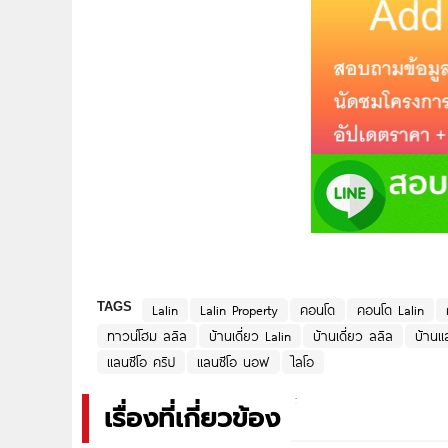
TAGS
Lalin
Lalin Property
คอนโด
คอนโด Lalin
ทาวน์โฮม ลลิล
บ้านเดี่ยว Lalin
บ้านเดี่ยว ลลิล
บ้านแ
แลนซีโอ คริป
แลนซีโอ นอฟ
ไลโอ
เรื่องที่เกี่ยวข้อง